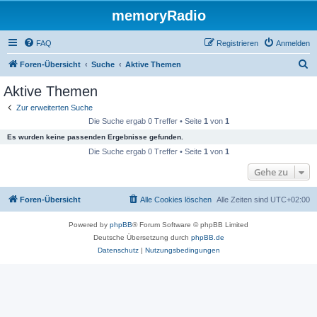
memoryRadio
FAQ
Registrieren
Anmelden
S
Foren-Übersicht
Suche
Aktive Themen
u
Aktive Themen
c
Zur erweiterten Suche
h
Die Suche ergab 0 Treffer • Seite
1
von
1
e
Es wurden keine passenden Ergebnisse gefunden.
Die Suche ergab 0 Treffer • Seite
1
von
1
Gehe zu
Foren-Übersicht
Alle Cookies löschen
Alle Zeiten sind
UTC+02:00
Powered by
phpBB
® Forum Software © phpBB Limited
Deutsche Übersetzung durch
phpBB.de
Datenschutz
|
Nutzungsbedingungen