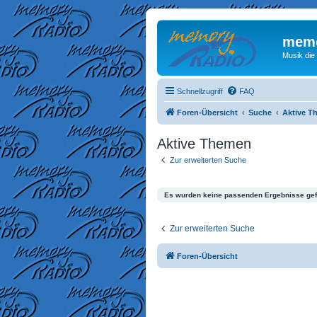
memo
Musik die
Schnellzugriff
FAQ
Foren-Übersicht
Suche
Aktive T
Aktive Themen
Zur erweiterten Suche
Es wurden keine passenden Ergebnisse ge
Zur erweiterten Suche
Foren-Übersicht