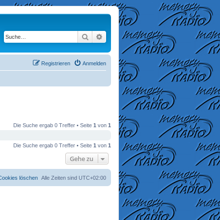
Suche
Erweiterte Suche
Registrieren
Anmelden
Die Suche ergab 0 Treffer • Seite
1
von
1
Die Suche ergab 0 Treffer • Seite
1
von
1
Gehe zu
 Cookies löschen
Alle Zeiten sind
UTC+02:00