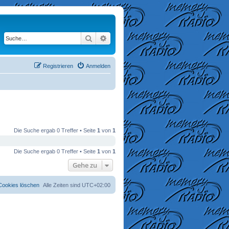
Suche
Erweiterte Suche
Registrieren
Anmelden
Die Suche ergab 0 Treffer • Seite
1
von
1
Die Suche ergab 0 Treffer • Seite
1
von
1
Gehe zu
 Cookies löschen
Alle Zeiten sind
UTC+02:00