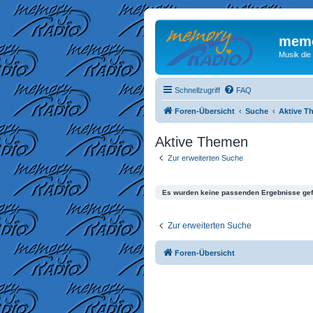
memo
Musik die
Schnellzugriff
FAQ
Foren-Übersicht
Suche
Aktive T
Aktive Themen
Zur erweiterten Suche
Es wurden keine passenden Ergebnisse ge
Zur erweiterten Suche
Foren-Übersicht