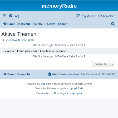
memoryRadio
FAQ
Registrieren
Anmelden
S
Foren-Übersicht
Suche
Aktive Themen
u
Aktive Themen
c
Zur erweiterten Suche
h
Die Suche ergab 0 Treffer • Seite
1
von
1
e
Es wurden keine passenden Ergebnisse gefunden.
Die Suche ergab 0 Treffer • Seite
1
von
1
Gehe zu
Foren-Übersicht
Alle Cookies löschen
Alle Zeiten sind
UTC+02:00
Powered by
phpBB
® Forum Software © phpBB Limited
Deutsche Übersetzung durch
phpBB.de
Datenschutz
|
Nutzungsbedingungen