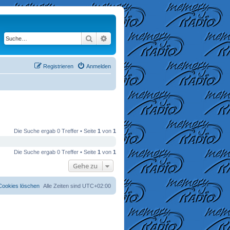
Suche
Erweiterte Suche
Registrieren
Anmelden
Die Suche ergab 0 Treffer • Seite
1
von
1
Die Suche ergab 0 Treffer • Seite
1
von
1
Gehe zu
 Cookies löschen
Alle Zeiten sind
UTC+02:00