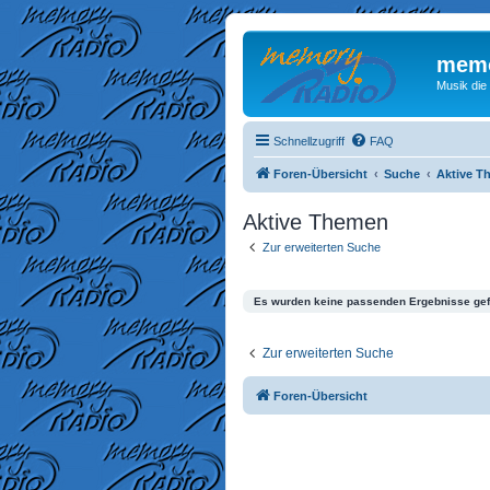
memo
Musik die
Schnellzugriff
FAQ
Foren-Übersicht
Suche
Aktive T
Aktive Themen
Zur erweiterten Suche
Es wurden keine passenden Ergebnisse ge
Zur erweiterten Suche
Foren-Übersicht