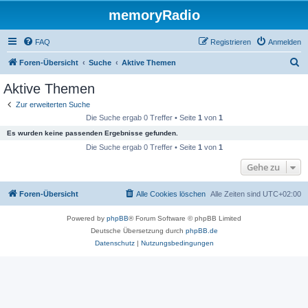
memoryRadio
FAQ
Registrieren
Anmelden
S
Foren-Übersicht
Suche
Aktive Themen
u
Aktive Themen
c
Zur erweiterten Suche
h
Die Suche ergab 0 Treffer • Seite
1
von
1
e
Es wurden keine passenden Ergebnisse gefunden.
Die Suche ergab 0 Treffer • Seite
1
von
1
Gehe zu
Foren-Übersicht
Alle Cookies löschen
Alle Zeiten sind
UTC+02:00
Powered by
phpBB
® Forum Software © phpBB Limited
Deutsche Übersetzung durch
phpBB.de
Datenschutz
|
Nutzungsbedingungen