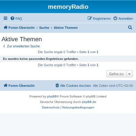
memoryRadio
FAQ
Registrieren
Anmelden
S
Foren-Übersicht
Suche
Aktive Themen
u
Aktive Themen
c
Zur erweiterten Suche
h
Die Suche ergab 0 Treffer • Seite
1
von
1
e
Es wurden keine passenden Ergebnisse gefunden.
Die Suche ergab 0 Treffer • Seite
1
von
1
Gehe zu
Foren-Übersicht
Alle Cookies löschen
Alle Zeiten sind
UTC+02:00
Powered by
phpBB
® Forum Software © phpBB Limited
Deutsche Übersetzung durch
phpBB.de
Datenschutz
|
Nutzungsbedingungen