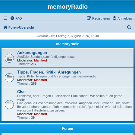
memoryRadio
FAQ
Registrieren
Anmelden
S
Foren-Übersicht
u
Aktuelle Zeit: Freitag 7. August 2026, 18:48
c
memoryradio
h
Ankündigungen
e
Ausfälle, Sendungsankündigungen usw.
Moderator:
Manfred
Themen:
217
Tipps, Fragen, Kritik, Anregungen
Tipps, Kritik, Fragen und Anregungen zu memoryradio
Moderator:
Manfred
Themen:
269
Chat
Probleme, oder Fragen zu einzelnen Funktionen? Wir helfen Euch gerne
weiter.
Eine genaue Beschreibung des Problems, Angaben über Browser usw., solltet
Ihr aber schon machen. "Ich komme nicht rein", "geht nicht" wäre ein bisschen
wenig um Hilfestellung zu geben.
Moderator:
Manfred
Themen:
39
Forum