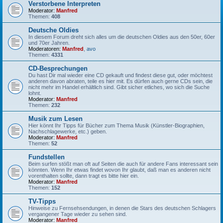
Verstorbene Interpreten
Moderator:
Manfred
Themen:
408
Deutsche Oldies
In diesem Forum dreht sich alles um die deutschen Oldies aus den 50er, 60er
und 70er Jahren.
Moderatoren:
Manfred
,
avo
Themen:
4331
CD-Besprechungen
Du hast Dir mal wieder eine CD gekauft und findest diese gut, oder möchtest
anderen davon abraten, teile es hier mit. Es dürfen auch gerne CDs sein, die
nicht mehr im Handel erhältlich sind. Gibt sicher etliches, wo sich die Suche
lohnt.
Moderator:
Manfred
Themen:
232
Musik zum Lesen
Hier könnt Ihr Tipps für Bücher zum Thema Musik (Künstler-Biographien,
Nachschlagewerke, etc.) geben.
Moderator:
Manfred
Themen:
52
Fundstellen
Beim surfen stößt man oft auf Seiten die auch für andere Fans interessant sein
könnten. Wenn Ihr etwas findet wovon Ihr glaubt, daß man es anderen nicht
vorenthalten sollte, dann tragt es bitte hier ein.
Moderator:
Manfred
Themen:
152
TV-Tipps
Hinweise zu Fernsehsendungen, in denen die Stars des deutschen Schlagers
vergangener Tage wieder zu sehen sind.
Moderator:
Manfred