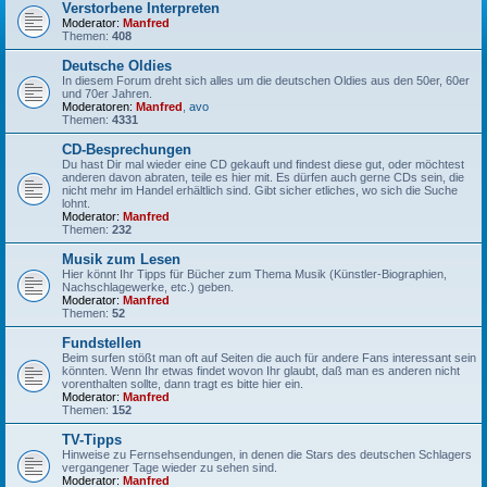
Verstorbene Interpreten
Moderator:
Manfred
Themen:
408
Deutsche Oldies
In diesem Forum dreht sich alles um die deutschen Oldies aus den 50er, 60er
und 70er Jahren.
Moderatoren:
Manfred
,
avo
Themen:
4331
CD-Besprechungen
Du hast Dir mal wieder eine CD gekauft und findest diese gut, oder möchtest
anderen davon abraten, teile es hier mit. Es dürfen auch gerne CDs sein, die
nicht mehr im Handel erhältlich sind. Gibt sicher etliches, wo sich die Suche
lohnt.
Moderator:
Manfred
Themen:
232
Musik zum Lesen
Hier könnt Ihr Tipps für Bücher zum Thema Musik (Künstler-Biographien,
Nachschlagewerke, etc.) geben.
Moderator:
Manfred
Themen:
52
Fundstellen
Beim surfen stößt man oft auf Seiten die auch für andere Fans interessant sein
könnten. Wenn Ihr etwas findet wovon Ihr glaubt, daß man es anderen nicht
vorenthalten sollte, dann tragt es bitte hier ein.
Moderator:
Manfred
Themen:
152
TV-Tipps
Hinweise zu Fernsehsendungen, in denen die Stars des deutschen Schlagers
vergangener Tage wieder zu sehen sind.
Moderator:
Manfred