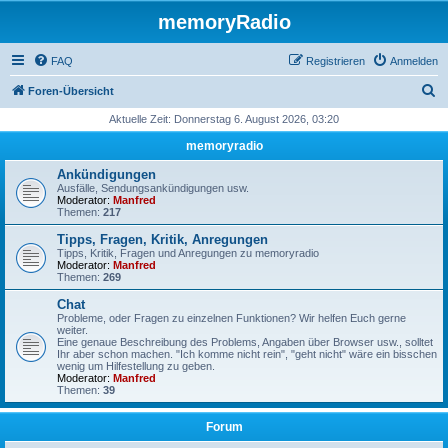
memoryRadio
FAQ
Registrieren
Anmelden
S
Foren-Übersicht
u
Aktuelle Zeit: Donnerstag 6. August 2026, 03:20
c
memoryradio
h
Ankündigungen
e
Ausfälle, Sendungsankündigungen usw.
Moderator:
Manfred
Themen:
217
Tipps, Fragen, Kritik, Anregungen
Tipps, Kritik, Fragen und Anregungen zu memoryradio
Moderator:
Manfred
Themen:
269
Chat
Probleme, oder Fragen zu einzelnen Funktionen? Wir helfen Euch gerne
weiter.
Eine genaue Beschreibung des Problems, Angaben über Browser usw., solltet
Ihr aber schon machen. "Ich komme nicht rein", "geht nicht" wäre ein bisschen
wenig um Hilfestellung zu geben.
Moderator:
Manfred
Themen:
39
Forum