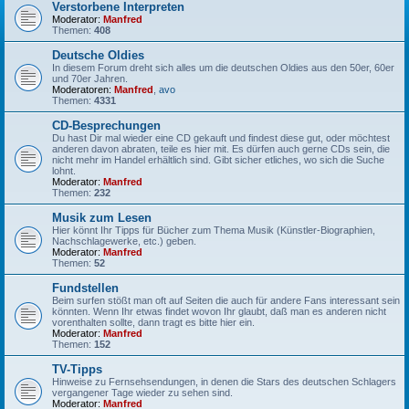
Verstorbene Interpreten
Moderator:
Manfred
Themen:
408
Deutsche Oldies
In diesem Forum dreht sich alles um die deutschen Oldies aus den 50er, 60er
und 70er Jahren.
Moderatoren:
Manfred
,
avo
Themen:
4331
CD-Besprechungen
Du hast Dir mal wieder eine CD gekauft und findest diese gut, oder möchtest
anderen davon abraten, teile es hier mit. Es dürfen auch gerne CDs sein, die
nicht mehr im Handel erhältlich sind. Gibt sicher etliches, wo sich die Suche
lohnt.
Moderator:
Manfred
Themen:
232
Musik zum Lesen
Hier könnt Ihr Tipps für Bücher zum Thema Musik (Künstler-Biographien,
Nachschlagewerke, etc.) geben.
Moderator:
Manfred
Themen:
52
Fundstellen
Beim surfen stößt man oft auf Seiten die auch für andere Fans interessant sein
könnten. Wenn Ihr etwas findet wovon Ihr glaubt, daß man es anderen nicht
vorenthalten sollte, dann tragt es bitte hier ein.
Moderator:
Manfred
Themen:
152
TV-Tipps
Hinweise zu Fernsehsendungen, in denen die Stars des deutschen Schlagers
vergangener Tage wieder zu sehen sind.
Moderator:
Manfred