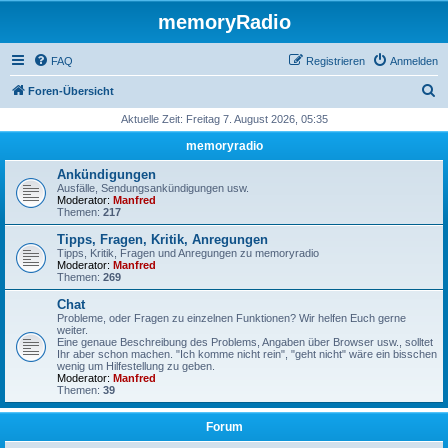
memoryRadio
FAQ
Registrieren
Anmelden
S
Foren-Übersicht
u
Aktuelle Zeit: Freitag 7. August 2026, 05:35
c
memoryradio
h
Ankündigungen
e
Ausfälle, Sendungsankündigungen usw.
Moderator:
Manfred
Themen:
217
Tipps, Fragen, Kritik, Anregungen
Tipps, Kritik, Fragen und Anregungen zu memoryradio
Moderator:
Manfred
Themen:
269
Chat
Probleme, oder Fragen zu einzelnen Funktionen? Wir helfen Euch gerne
weiter.
Eine genaue Beschreibung des Problems, Angaben über Browser usw., solltet
Ihr aber schon machen. "Ich komme nicht rein", "geht nicht" wäre ein bisschen
wenig um Hilfestellung zu geben.
Moderator:
Manfred
Themen:
39
Forum