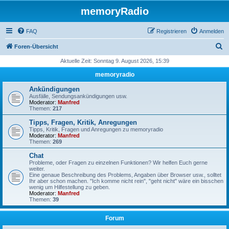
memoryRadio
FAQ
Registrieren
Anmelden
S
Foren-Übersicht
u
Aktuelle Zeit: Sonntag 9. August 2026, 15:39
c
memoryradio
h
Ankündigungen
e
Ausfälle, Sendungsankündigungen usw.
Moderator:
Manfred
Themen:
217
Tipps, Fragen, Kritik, Anregungen
Tipps, Kritik, Fragen und Anregungen zu memoryradio
Moderator:
Manfred
Themen:
269
Chat
Probleme, oder Fragen zu einzelnen Funktionen? Wir helfen Euch gerne
weiter.
Eine genaue Beschreibung des Problems, Angaben über Browser usw., solltet
Ihr aber schon machen. "Ich komme nicht rein", "geht nicht" wäre ein bisschen
wenig um Hilfestellung zu geben.
Moderator:
Manfred
Themen:
39
Forum