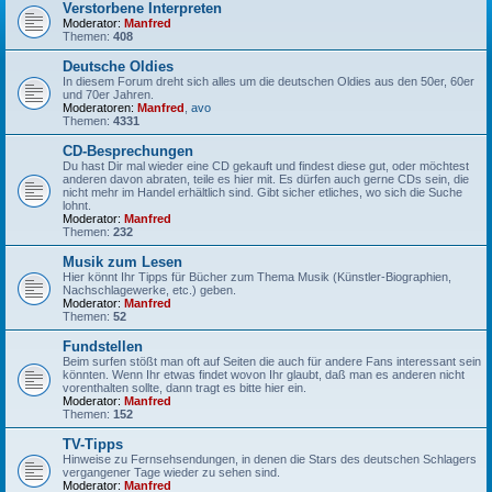
Verstorbene Interpreten
Moderator:
Manfred
Themen:
408
Deutsche Oldies
In diesem Forum dreht sich alles um die deutschen Oldies aus den 50er, 60er
und 70er Jahren.
Moderatoren:
Manfred
,
avo
Themen:
4331
CD-Besprechungen
Du hast Dir mal wieder eine CD gekauft und findest diese gut, oder möchtest
anderen davon abraten, teile es hier mit. Es dürfen auch gerne CDs sein, die
nicht mehr im Handel erhältlich sind. Gibt sicher etliches, wo sich die Suche
lohnt.
Moderator:
Manfred
Themen:
232
Musik zum Lesen
Hier könnt Ihr Tipps für Bücher zum Thema Musik (Künstler-Biographien,
Nachschlagewerke, etc.) geben.
Moderator:
Manfred
Themen:
52
Fundstellen
Beim surfen stößt man oft auf Seiten die auch für andere Fans interessant sein
könnten. Wenn Ihr etwas findet wovon Ihr glaubt, daß man es anderen nicht
vorenthalten sollte, dann tragt es bitte hier ein.
Moderator:
Manfred
Themen:
152
TV-Tipps
Hinweise zu Fernsehsendungen, in denen die Stars des deutschen Schlagers
vergangener Tage wieder zu sehen sind.
Moderator:
Manfred