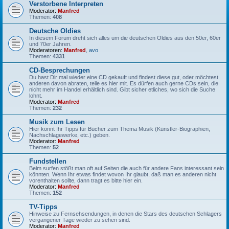
Verstorbene Interpreten
Moderator:
Manfred
Themen:
408
Deutsche Oldies
In diesem Forum dreht sich alles um die deutschen Oldies aus den 50er, 60er
und 70er Jahren.
Moderatoren:
Manfred
,
avo
Themen:
4331
CD-Besprechungen
Du hast Dir mal wieder eine CD gekauft und findest diese gut, oder möchtest
anderen davon abraten, teile es hier mit. Es dürfen auch gerne CDs sein, die
nicht mehr im Handel erhältlich sind. Gibt sicher etliches, wo sich die Suche
lohnt.
Moderator:
Manfred
Themen:
232
Musik zum Lesen
Hier könnt Ihr Tipps für Bücher zum Thema Musik (Künstler-Biographien,
Nachschlagewerke, etc.) geben.
Moderator:
Manfred
Themen:
52
Fundstellen
Beim surfen stößt man oft auf Seiten die auch für andere Fans interessant sein
könnten. Wenn Ihr etwas findet wovon Ihr glaubt, daß man es anderen nicht
vorenthalten sollte, dann tragt es bitte hier ein.
Moderator:
Manfred
Themen:
152
TV-Tipps
Hinweise zu Fernsehsendungen, in denen die Stars des deutschen Schlagers
vergangener Tage wieder zu sehen sind.
Moderator:
Manfred