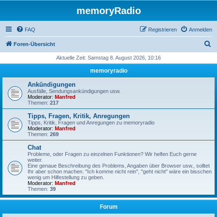
memoryRadio
FAQ
Registrieren
Anmelden
S
Foren-Übersicht
u
Aktuelle Zeit: Samstag 8. August 2026, 10:16
c
memoryradio
h
Ankündigungen
e
Ausfälle, Sendungsankündigungen usw.
Moderator:
Manfred
Themen:
217
Tipps, Fragen, Kritik, Anregungen
Tipps, Kritik, Fragen und Anregungen zu memoryradio
Moderator:
Manfred
Themen:
269
Chat
Probleme, oder Fragen zu einzelnen Funktionen? Wir helfen Euch gerne
weiter.
Eine genaue Beschreibung des Problems, Angaben über Browser usw., solltet
Ihr aber schon machen. "Ich komme nicht rein", "geht nicht" wäre ein bisschen
wenig um Hilfestellung zu geben.
Moderator:
Manfred
Themen:
39
Forum