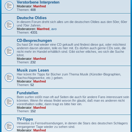
Verstorbene Interpreten
Moderator:
Manfred
Themen:
408
Deutsche Oldies
In diesem Forum dreht sich alles um die deutschen Oldies aus den 50er, 60er
und 70er Jahren.
Moderatoren:
Manfred
,
avo
Themen:
4331
CD-Besprechungen
Du hast Dir mal wieder eine CD gekauft und findest diese gut, oder möchtest
anderen davon abraten, teile es hier mit. Es dürfen auch gerne CDs sein, die
nicht mehr im Handel erhältlich sind. Gibt sicher etliches, wo sich die Suche
lohnt.
Moderator:
Manfred
Themen:
232
Musik zum Lesen
Hier könnt Ihr Tipps für Bücher zum Thema Musik (Künstler-Biographien,
Nachschlagewerke, etc.) geben.
Moderator:
Manfred
Themen:
52
Fundstellen
Beim surfen stößt man oft auf Seiten die auch für andere Fans interessant sein
könnten. Wenn Ihr etwas findet wovon Ihr glaubt, daß man es anderen nicht
vorenthalten sollte, dann tragt es bitte hier ein.
Moderator:
Manfred
Themen:
152
TV-Tipps
Hinweise zu Fernsehsendungen, in denen die Stars des deutschen Schlagers
vergangener Tage wieder zu sehen sind.
Moderator:
Manfred