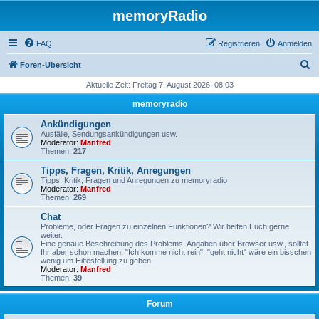
memoryRadio
FAQ
Registrieren
Anmelden
S
Foren-Übersicht
u
Aktuelle Zeit: Freitag 7. August 2026, 08:03
c
memoryradio
h
Ankündigungen
e
Ausfälle, Sendungsankündigungen usw.
Moderator:
Manfred
Themen:
217
Tipps, Fragen, Kritik, Anregungen
Tipps, Kritik, Fragen und Anregungen zu memoryradio
Moderator:
Manfred
Themen:
269
Chat
Probleme, oder Fragen zu einzelnen Funktionen? Wir helfen Euch gerne
weiter.
Eine genaue Beschreibung des Problems, Angaben über Browser usw., solltet
Ihr aber schon machen. "Ich komme nicht rein", "geht nicht" wäre ein bisschen
wenig um Hilfestellung zu geben.
Moderator:
Manfred
Themen:
39
Forum