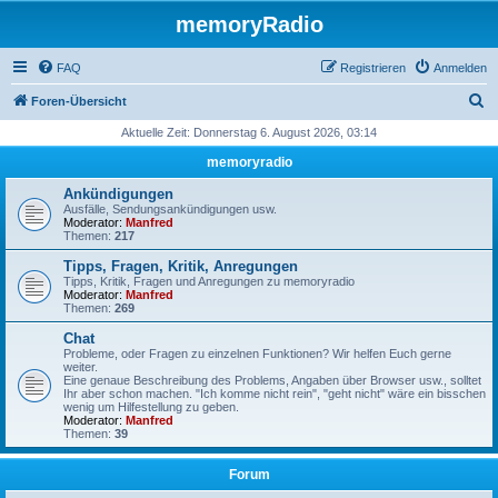
memoryRadio
FAQ
Registrieren
Anmelden
S
Foren-Übersicht
u
Aktuelle Zeit: Donnerstag 6. August 2026, 03:14
c
memoryradio
h
Ankündigungen
e
Ausfälle, Sendungsankündigungen usw.
Moderator:
Manfred
Themen:
217
Tipps, Fragen, Kritik, Anregungen
Tipps, Kritik, Fragen und Anregungen zu memoryradio
Moderator:
Manfred
Themen:
269
Chat
Probleme, oder Fragen zu einzelnen Funktionen? Wir helfen Euch gerne
weiter.
Eine genaue Beschreibung des Problems, Angaben über Browser usw., solltet
Ihr aber schon machen. "Ich komme nicht rein", "geht nicht" wäre ein bisschen
wenig um Hilfestellung zu geben.
Moderator:
Manfred
Themen:
39
Forum