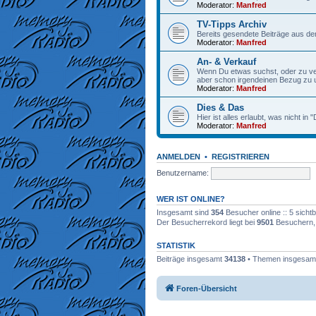
Moderator:
Manfred
TV-Tipps Archiv
Bereits gesendete Beiträge aus de
Moderator:
Manfred
An- & Verkauf
Wenn Du etwas suchst, oder zu verk
aber schon irgendeinen Bezug zu
Moderator:
Manfred
Dies & Das
Hier ist alles erlaubt, was nicht in
Moderator:
Manfred
ANMELDEN
•
REGISTRIEREN
Benutzername:
WER IST ONLINE?
Insgesamt sind
354
Besucher online :: 5 sicht
Der Besucherrekord liegt bei
9501
Besuchern, d
STATISTIK
Beiträge insgesamt
34138
• Themen insgesa
Foren-Übersicht