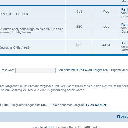
Mont
Re: 
313
460
von
m Bereich "TV-Tipps"
Donn
Re:
220
605
von
aufen hast, dann trage es hier ein. Es sollte
Donn
 unserem Hobby haben.
An o
931
4424
von
 "Deutsche Oldies" paßt.
Mitt
Passwort:
Ich habe mein Passwort vergessen
|
Angemeldet 
bare Mitglieder, 0 unsichtbare Mitglieder und 349 Gäste (basierend auf den aktiven Besuchern
ie am Sonntag 24. Mai 2026, 02:35 gleichzeitig online waren.
mt
8481
• Mitglieder insgesamt
1359
• Unser neuestes Mitglied:
TV-Zuschauer
Alle
Powered by
phpBB
® Forum Software © phpBB Limited