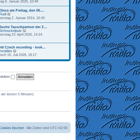
e
ag 6. Januar 2025, 10:48
a
r
u
g
B
e
Disco am Freitag, den 05.…
e
s
N
Rudi
i
t
e
erstag 2. Januar 2014, 16:43
t
e
u
r
r
e
a
 Suche Tauschpartner der Z…
B
s
g
N
Schnuckelputz
e
t
e
erstag 23. April 2026, 14:24
i
e
u
t
r
e
r
B
s
a
ld Czech recording - look…
e
t
g
N
mroldies
i
e
e
woch 15. Juli 2026, 18:17
t
r
u
r
B
e
a
e
s
g
i
t
t
e
r
bleiben
r
a
B
g
e
i
t
 der letzten 5 Minuten)
r
a
g
 Cookies löschen
Alle Zeiten sind
UTC+02:00