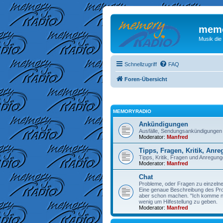
memo
Musik die
Schnellzugriff
FAQ
Foren-Übersicht
MEMORYRADIO
Ankündigungen
Ausfälle, Sendungsankündigungen
Moderator:
Manfred
Tipps, Fragen, Kritik, Anr
Tipps, Kritik, Fragen und Anregu
Moderator:
Manfred
Chat
Probleme, oder Fragen zu einzelne
Eine genaue Beschreibung des Prob
aber schon machen. "Ich komme nic
wenig um Hilfestellung zu geben.
Moderator:
Manfred