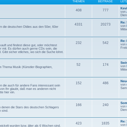
THEMEN
BEITRÄGE
LET
Kev
408
777
von
Dien
Re: 
4331
20273
von
um die deutschen Oldies aus den 50er, 60er
Mitt
Re: 
232
542
von
auft und findest diese gut, oder möchtest
Frei
er mit. Es dürfen auch gerne CDs sein, die
. Gibt sicher etliches, wo sich die Suche lohnt.
Swi
52
174
von
um Thema Musik (Künstler-Biographien,
Mitt
Neue
152
486
von
en die auch für andere Fans interessant sein
Sams
von Ihr glaubt, daß man es anderen nicht
te hier ein.
Som
166
240
von
 denen die Stars des deutschen Schlagers
Dien
 sind.
Re: 
423
1835
von
wickelt wurden bzw. älter als 6 Wochen sind.