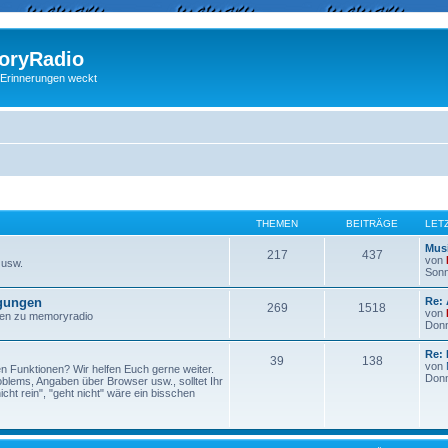
ryRadio
 Erinnerungen weckt
THEMEN
BEITRÄGE
LET
Musi
217
437
von
 usw.
Sonn
egungen
Re:
269
1518
von
ngen zu memoryradio
Donn
Re: 
39
138
von
n Funktionen? Wir helfen Euch gerne weiter.
Donn
lems, Angaben über Browser usw., solltet Ihr
ht rein", "geht nicht" wäre ein bisschen