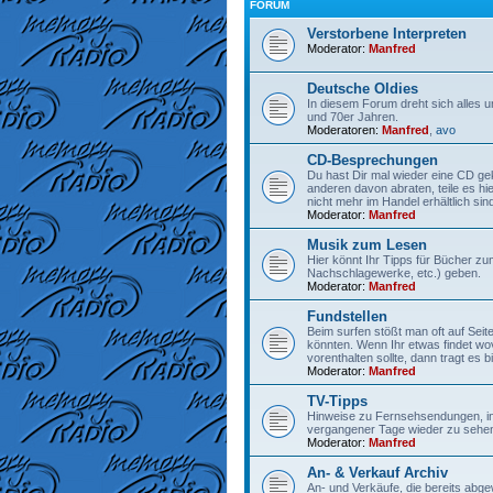
FORUM
Verstorbene Interpreten
Moderator:
Manfred
Deutsche Oldies
In diesem Forum dreht sich alles 
und 70er Jahren.
Moderatoren:
Manfred
,
avo
CD-Besprechungen
Du hast Dir mal wieder eine CD gek
anderen davon abraten, teile es hi
nicht mehr im Handel erhältlich sind
Moderator:
Manfred
Musik zum Lesen
Hier könnt Ihr Tipps für Bücher z
Nachschlagewerke, etc.) geben.
Moderator:
Manfred
Fundstellen
Beim surfen stößt man oft auf Seit
könnten. Wenn Ihr etwas findet wo
vorenthalten sollte, dann tragt es bit
Moderator:
Manfred
TV-Tipps
Hinweise zu Fernsehsendungen, in
vergangener Tage wieder zu sehen
Moderator:
Manfred
An- & Verkauf Archiv
An- und Verkäufe, die bereits abge