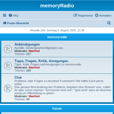
memoryRadio
FAQ
Registrieren
Anmelden
S
Foren-Übersicht
u
Aktuelle Zeit: Sonntag 9. August 2026, 12:36
c
memoryradio
h
Ankündigungen
e
Ausfälle, Sendungsankündigungen usw.
Moderator:
Manfred
Themen:
217
Tipps, Fragen, Kritik, Anregungen
Tipps, Kritik, Fragen und Anregungen zu memoryradio
Moderator:
Manfred
Themen:
269
Chat
Probleme, oder Fragen zu einzelnen Funktionen? Wir helfen Euch gerne
weiter.
Eine genaue Beschreibung des Problems, Angaben über Browser usw., solltet
Ihr aber schon machen. "Ich komme nicht rein", "geht nicht" wäre ein bisschen
wenig um Hilfestellung zu geben.
Moderator:
Manfred
Themen:
39
Forum