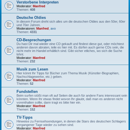
Verstorbene Interpreten
Moderator:
Manfred
Themen:
408
Deutsche Oldies
In diesem Forum dreht sich alles um die deutschen Oldies aus den 50er, 60er
und 70er Jahren.
Moderatoren:
Manfred
,
avo
Themen:
4331
CD-Besprechungen
Du hast Dir mal wieder eine CD gekauft und findest diese gut, oder möchtest
anderen davon abraten, teile es hier mit. Es dürfen auch gerne CDs sein, die
nicht mehr im Handel erhältlich sind. Gibt sicher etliches, wo sich die Suche
lohnt.
Moderator:
Manfred
Themen:
232
Musik zum Lesen
Hier könnt Ihr Tipps für Bücher zum Thema Musik (Künstler-Biographien,
Nachschlagewerke, etc.) geben.
Moderator:
Manfred
Themen:
52
Fundstellen
Beim surfen stößt man oft auf Seiten die auch für andere Fans interessant sein
könnten. Wenn Ihr etwas findet wovon Ihr glaubt, daß man es anderen nicht
vorenthalten sollte, dann tragt es bitte hier ein.
Moderator:
Manfred
Themen:
152
TV-Tipps
Hinweise zu Fernsehsendungen, in denen die Stars des deutschen Schlagers
vergangener Tage wieder zu sehen sind.
Moderator:
Manfred