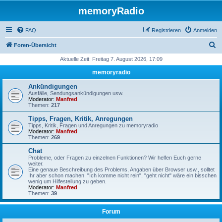
memoryRadio
FAQ
Registrieren
Anmelden
S
Foren-Übersicht
u
Aktuelle Zeit: Freitag 7. August 2026, 17:09
c
memoryradio
h
Ankündigungen
e
Ausfälle, Sendungsankündigungen usw.
Moderator:
Manfred
Themen:
217
Tipps, Fragen, Kritik, Anregungen
Tipps, Kritik, Fragen und Anregungen zu memoryradio
Moderator:
Manfred
Themen:
269
Chat
Probleme, oder Fragen zu einzelnen Funktionen? Wir helfen Euch gerne
weiter.
Eine genaue Beschreibung des Problems, Angaben über Browser usw., solltet
Ihr aber schon machen. "Ich komme nicht rein", "geht nicht" wäre ein bisschen
wenig um Hilfestellung zu geben.
Moderator:
Manfred
Themen:
39
Forum