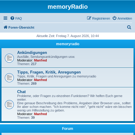
memoryRadio
FAQ
Registrieren
Anmelden
S
Foren-Übersicht
u
Aktuelle Zeit: Freitag 7. August 2026, 10:44
c
memoryradio
h
Ankündigungen
e
Ausfälle, Sendungsankündigungen usw.
Moderator:
Manfred
Themen:
217
Tipps, Fragen, Kritik, Anregungen
Tipps, Kritik, Fragen und Anregungen zu memoryradio
Moderator:
Manfred
Themen:
269
Chat
Probleme, oder Fragen zu einzelnen Funktionen? Wir helfen Euch gerne
weiter.
Eine genaue Beschreibung des Problems, Angaben über Browser usw., solltet
Ihr aber schon machen. "Ich komme nicht rein", "geht nicht" wäre ein bisschen
wenig um Hilfestellung zu geben.
Moderator:
Manfred
Themen:
39
Forum