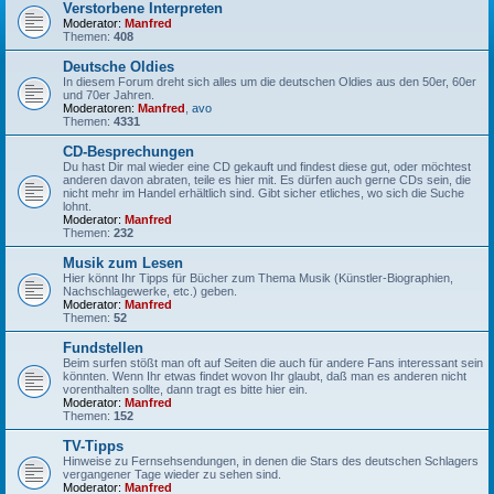
Verstorbene Interpreten
Moderator:
Manfred
Themen:
408
Deutsche Oldies
In diesem Forum dreht sich alles um die deutschen Oldies aus den 50er, 60er
und 70er Jahren.
Moderatoren:
Manfred
,
avo
Themen:
4331
CD-Besprechungen
Du hast Dir mal wieder eine CD gekauft und findest diese gut, oder möchtest
anderen davon abraten, teile es hier mit. Es dürfen auch gerne CDs sein, die
nicht mehr im Handel erhältlich sind. Gibt sicher etliches, wo sich die Suche
lohnt.
Moderator:
Manfred
Themen:
232
Musik zum Lesen
Hier könnt Ihr Tipps für Bücher zum Thema Musik (Künstler-Biographien,
Nachschlagewerke, etc.) geben.
Moderator:
Manfred
Themen:
52
Fundstellen
Beim surfen stößt man oft auf Seiten die auch für andere Fans interessant sein
könnten. Wenn Ihr etwas findet wovon Ihr glaubt, daß man es anderen nicht
vorenthalten sollte, dann tragt es bitte hier ein.
Moderator:
Manfred
Themen:
152
TV-Tipps
Hinweise zu Fernsehsendungen, in denen die Stars des deutschen Schlagers
vergangener Tage wieder zu sehen sind.
Moderator:
Manfred