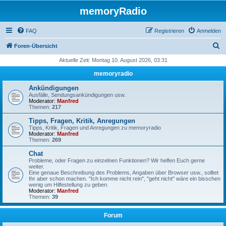
memoryRadio
FAQ
Registrieren
Anmelden
S
Foren-Übersicht
u
Aktuelle Zeit: Montag 10. August 2026, 03:31
c
memoryradio
h
Ankündigungen
e
Ausfälle, Sendungsankündigungen usw.
Moderator:
Manfred
Themen:
217
Tipps, Fragen, Kritik, Anregungen
Tipps, Kritik, Fragen und Anregungen zu memoryradio
Moderator:
Manfred
Themen:
269
Chat
Probleme, oder Fragen zu einzelnen Funktionen? Wir helfen Euch gerne
weiter.
Eine genaue Beschreibung des Problems, Angaben über Browser usw., solltet
Ihr aber schon machen. "Ich komme nicht rein", "geht nicht" wäre ein bisschen
wenig um Hilfestellung zu geben.
Moderator:
Manfred
Themen:
39
Forum