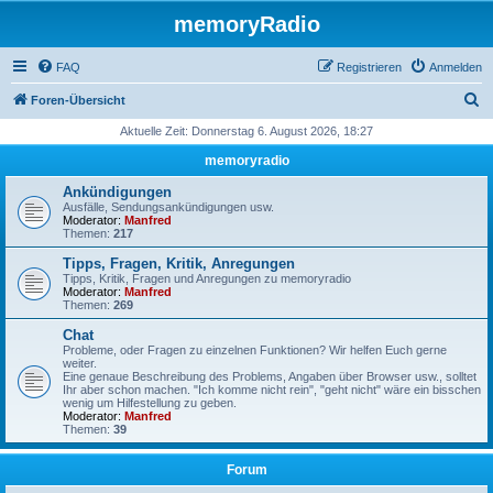
memoryRadio
FAQ
Registrieren
Anmelden
S
Foren-Übersicht
u
Aktuelle Zeit: Donnerstag 6. August 2026, 18:27
c
memoryradio
h
Ankündigungen
e
Ausfälle, Sendungsankündigungen usw.
Moderator:
Manfred
Themen:
217
Tipps, Fragen, Kritik, Anregungen
Tipps, Kritik, Fragen und Anregungen zu memoryradio
Moderator:
Manfred
Themen:
269
Chat
Probleme, oder Fragen zu einzelnen Funktionen? Wir helfen Euch gerne
weiter.
Eine genaue Beschreibung des Problems, Angaben über Browser usw., solltet
Ihr aber schon machen. "Ich komme nicht rein", "geht nicht" wäre ein bisschen
wenig um Hilfestellung zu geben.
Moderator:
Manfred
Themen:
39
Forum