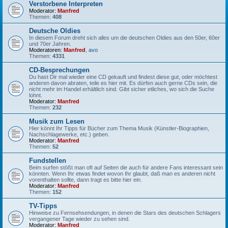
Verstorbene Interpreten
Moderator:
Manfred
Themen:
408
Deutsche Oldies
In diesem Forum dreht sich alles um die deutschen Oldies aus den 50er, 60er
und 70er Jahren.
Moderatoren:
Manfred
,
avo
Themen:
4331
CD-Besprechungen
Du hast Dir mal wieder eine CD gekauft und findest diese gut, oder möchtest
anderen davon abraten, teile es hier mit. Es dürfen auch gerne CDs sein, die
nicht mehr im Handel erhältlich sind. Gibt sicher etliches, wo sich die Suche
lohnt.
Moderator:
Manfred
Themen:
232
Musik zum Lesen
Hier könnt Ihr Tipps für Bücher zum Thema Musik (Künstler-Biographien,
Nachschlagewerke, etc.) geben.
Moderator:
Manfred
Themen:
52
Fundstellen
Beim surfen stößt man oft auf Seiten die auch für andere Fans interessant sein
könnten. Wenn Ihr etwas findet wovon Ihr glaubt, daß man es anderen nicht
vorenthalten sollte, dann tragt es bitte hier ein.
Moderator:
Manfred
Themen:
152
TV-Tipps
Hinweise zu Fernsehsendungen, in denen die Stars des deutschen Schlagers
vergangener Tage wieder zu sehen sind.
Moderator:
Manfred