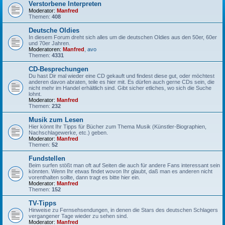
Verstorbene Interpreten
Moderator:
Manfred
Themen:
408
Deutsche Oldies
In diesem Forum dreht sich alles um die deutschen Oldies aus den 50er, 60er
und 70er Jahren.
Moderatoren:
Manfred
,
avo
Themen:
4331
CD-Besprechungen
Du hast Dir mal wieder eine CD gekauft und findest diese gut, oder möchtest
anderen davon abraten, teile es hier mit. Es dürfen auch gerne CDs sein, die
nicht mehr im Handel erhältlich sind. Gibt sicher etliches, wo sich die Suche
lohnt.
Moderator:
Manfred
Themen:
232
Musik zum Lesen
Hier könnt Ihr Tipps für Bücher zum Thema Musik (Künstler-Biographien,
Nachschlagewerke, etc.) geben.
Moderator:
Manfred
Themen:
52
Fundstellen
Beim surfen stößt man oft auf Seiten die auch für andere Fans interessant sein
könnten. Wenn Ihr etwas findet wovon Ihr glaubt, daß man es anderen nicht
vorenthalten sollte, dann tragt es bitte hier ein.
Moderator:
Manfred
Themen:
152
TV-Tipps
Hinweise zu Fernsehsendungen, in denen die Stars des deutschen Schlagers
vergangener Tage wieder zu sehen sind.
Moderator:
Manfred