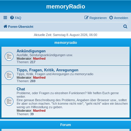
memoryRadio
FAQ
Registrieren
Anmelden
S
Foren-Übersicht
u
Aktuelle Zeit: Samstag 8. August 2026, 06:00
c
memoryradio
h
Ankündigungen
e
Ausfälle, Sendungsankündigungen usw.
Moderator:
Manfred
Themen:
217
Tipps, Fragen, Kritik, Anregungen
Tipps, Kritik, Fragen und Anregungen zu memoryradio
Moderator:
Manfred
Themen:
269
Chat
Probleme, oder Fragen zu einzelnen Funktionen? Wir helfen Euch gerne
weiter.
Eine genaue Beschreibung des Problems, Angaben über Browser usw., solltet
Ihr aber schon machen. "Ich komme nicht rein", "geht nicht" wäre ein bisschen
wenig um Hilfestellung zu geben.
Moderator:
Manfred
Themen:
39
Forum