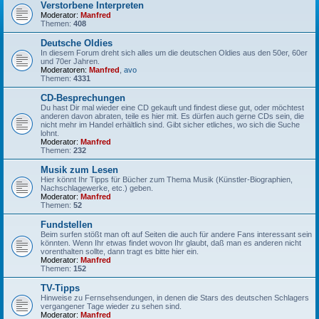
Verstorbene Interpreten
Moderator:
Manfred
Themen:
408
Deutsche Oldies
In diesem Forum dreht sich alles um die deutschen Oldies aus den 50er, 60er
und 70er Jahren.
Moderatoren:
Manfred
,
avo
Themen:
4331
CD-Besprechungen
Du hast Dir mal wieder eine CD gekauft und findest diese gut, oder möchtest
anderen davon abraten, teile es hier mit. Es dürfen auch gerne CDs sein, die
nicht mehr im Handel erhältlich sind. Gibt sicher etliches, wo sich die Suche
lohnt.
Moderator:
Manfred
Themen:
232
Musik zum Lesen
Hier könnt Ihr Tipps für Bücher zum Thema Musik (Künstler-Biographien,
Nachschlagewerke, etc.) geben.
Moderator:
Manfred
Themen:
52
Fundstellen
Beim surfen stößt man oft auf Seiten die auch für andere Fans interessant sein
könnten. Wenn Ihr etwas findet wovon Ihr glaubt, daß man es anderen nicht
vorenthalten sollte, dann tragt es bitte hier ein.
Moderator:
Manfred
Themen:
152
TV-Tipps
Hinweise zu Fernsehsendungen, in denen die Stars des deutschen Schlagers
vergangener Tage wieder zu sehen sind.
Moderator:
Manfred