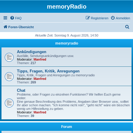
memoryRadio
FAQ
Registrieren
Anmelden
S
Foren-Übersicht
u
Aktuelle Zeit: Sonntag 9. August 2026, 14:50
c
memoryradio
h
Ankündigungen
e
Ausfälle, Sendungsankündigungen usw.
Moderator:
Manfred
Themen:
217
Tipps, Fragen, Kritik, Anregungen
Tipps, Kritik, Fragen und Anregungen zu memoryradio
Moderator:
Manfred
Themen:
269
Chat
Probleme, oder Fragen zu einzelnen Funktionen? Wir helfen Euch gerne
weiter.
Eine genaue Beschreibung des Problems, Angaben über Browser usw., solltet
Ihr aber schon machen. "Ich komme nicht rein", "geht nicht" wäre ein bisschen
wenig um Hilfestellung zu geben.
Moderator:
Manfred
Themen:
39
Forum