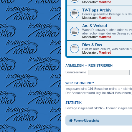
Moderator:
Manfred
TV-Tipps Archiv
Bereits gesendete Beiträge aus de
Moderator:
Manfred
An- & Verkauf
Wenn Du etwas suchst, oder zu verk
aber schon irgendeinen Bezug zu
Moderator:
Manfred
Dies & Das
Hier ist alles erlaubt, was nicht in
Moderator:
Manfred
ANMELDEN
•
REGISTRIEREN
Benutzername:
WER IST ONLINE?
Insgesamt sind
191
Besucher online :: 4 sicht
Der Besucherrekord liegt bei
9501
Besuchern, d
STATISTIK
Beiträge insgesamt
34137
• Themen insgesa
Foren-Übersicht