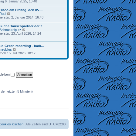
e
ag 6. Januar 2025, 10:48
a
r
u
g
B
e
Disco am Freitag, den 05.…
e
s
N
Rudi
i
t
e
erstag 2. Januar 2014, 16:43
t
e
u
r
r
e
a
 Suche Tauschpartner der Z…
B
s
g
N
Schnuckelputz
e
t
e
erstag 23. April 2026, 14:24
i
e
u
t
r
e
r
B
s
a
ld Czech recording - look…
e
t
g
N
mroldies
i
e
e
woch 15. Juli 2026, 18:17
t
r
u
r
B
e
a
e
s
g
i
t
t
e
r
bleiben
r
a
B
g
e
i
t
 der letzten 5 Minuten)
r
a
g
 Cookies löschen
Alle Zeiten sind
UTC+02:00