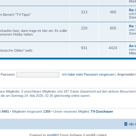
Mont
Re: 
313
460
von
m Bereich "TV-Tipps"
Donn
Re:
220
605
von
aufen hast, dann trage es hier ein. Es sollte
Donn
 unserem Hobby haben.
An o
931
4424
von
 "Deutsche Oldies" paßt.
Mitt
Passwort:
Ich habe mein Passwort vergessen
|
Angemeldet 
bare Mitglieder, 0 unsichtbare Mitglieder und 187 Gäste (basierend auf den aktiven Besuchern
ie am Sonntag 24. Mai 2026, 02:35 gleichzeitig online waren.
mt
8481
• Mitglieder insgesamt
1359
• Unser neuestes Mitglied:
TV-Zuschauer
Alle
Powered by
phpBB
® Forum Software © phpBB Limited