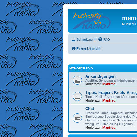
memo
Musik die
Schnellzugriff
FAQ
Foren-Übersicht
MEMORYRADIO
Ankündigungen
Ausfälle, Sendungsankündigungen
Moderator:
Manfred
Tipps, Fragen, Kritik, Anr
Tipps, Kritik, Fragen und Anregu
Moderator:
Manfred
Chat
Probleme, oder Fragen zu einzelne
Eine genaue Beschreibung des Prob
aber schon machen. "Ich komme nic
wenig um Hilfestellung zu geben.
Moderator:
Manfred