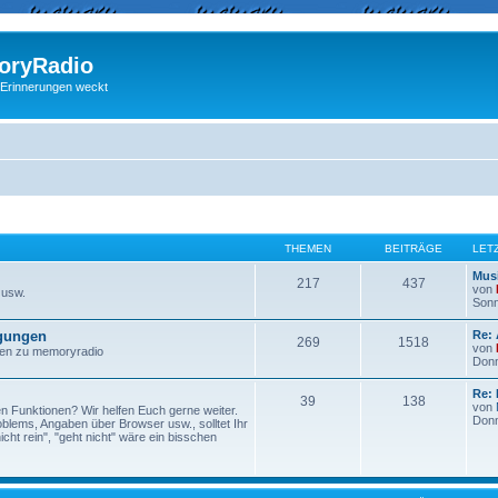
ryRadio
 Erinnerungen weckt
THEMEN
BEITRÄGE
LET
Musi
217
437
von
 usw.
Sonn
egungen
Re:
269
1518
von
ngen zu memoryradio
Donn
Re: 
39
138
von
n Funktionen? Wir helfen Euch gerne weiter.
Donn
lems, Angaben über Browser usw., solltet Ihr
ht rein", "geht nicht" wäre ein bisschen