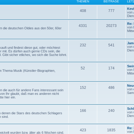
THEMEN
BEITRÄGE
LET
Kev
408
777
von
Dien
Re: 
4331
20273
von
um die deutschen Oldies aus den 50er, 60er
Mitt
Jam
232
541
von
auft und findest diese gut, oder möchtest
Dien
er mit. Es dürfen auch gerne CDs sein, die
. Gibt sicher etliches, wo sich die Suche lohnt.
Swi
52
174
von
um Thema Musik (Künstler-Biographien,
Mitt
Neue
152
486
von
en die auch für andere Fans interessant sein
Sams
von Ihr glaubt, daß man es anderen nicht
te hier ein.
Sch
166
240
von
 denen die Stars des deutschen Schlagers
Dien
 sind.
Re: 
423
1835
von
wickelt wurden bzw. älter als 6 Wochen sind.