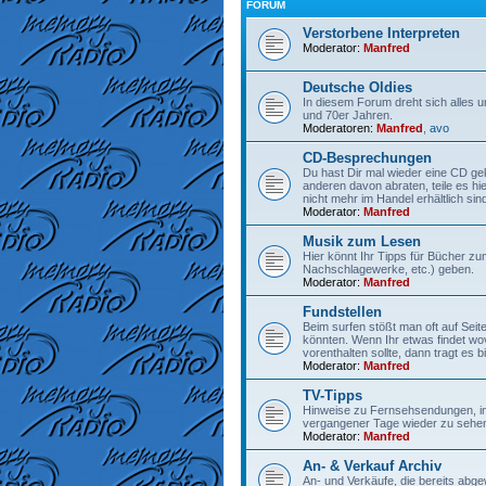
FORUM
Verstorbene Interpreten
Moderator:
Manfred
Deutsche Oldies
In diesem Forum dreht sich alles 
und 70er Jahren.
Moderatoren:
Manfred
,
avo
CD-Besprechungen
Du hast Dir mal wieder eine CD gek
anderen davon abraten, teile es hi
nicht mehr im Handel erhältlich sind
Moderator:
Manfred
Musik zum Lesen
Hier könnt Ihr Tipps für Bücher z
Nachschlagewerke, etc.) geben.
Moderator:
Manfred
Fundstellen
Beim surfen stößt man oft auf Seit
könnten. Wenn Ihr etwas findet wo
vorenthalten sollte, dann tragt es bit
Moderator:
Manfred
TV-Tipps
Hinweise zu Fernsehsendungen, in
vergangener Tage wieder zu sehen
Moderator:
Manfred
An- & Verkauf Archiv
An- und Verkäufe, die bereits abge