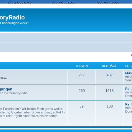
ryRadio
 Erinnerungen weckt
THEMEN
BEITRÄGE
LET
Musi
217
437
von
 usw.
Sonn
egungen
Re:
269
1518
von
ngen zu memoryradio
Donn
Re: 
39
138
von
n Funktionen? Wir helfen Euch gerne weiter.
Donn
lems, Angaben über Browser usw., solltet Ihr
ht rein", "geht nicht" wäre ein bisschen