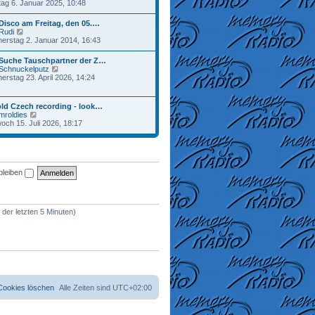
e
ag 6. Januar 2025, 10:48
a
r
u
g
B
e
Disco am Freitag, den 05.…
e
s
N
Rudi
i
t
e
erstag 2. Januar 2014, 16:43
t
e
u
r
r
e
a
 Suche Tauschpartner der Z…
B
s
g
N
Schnuckelputz
e
t
e
erstag 23. April 2026, 14:24
i
e
u
t
r
e
r
B
s
a
ld Czech recording - look…
e
t
g
N
mroldies
i
e
e
woch 15. Juli 2026, 18:17
t
r
u
r
B
e
a
e
s
g
i
t
t
e
r
bleiben
r
a
B
g
e
i
t
 der letzten 5 Minuten)
r
a
g
 Cookies löschen
Alle Zeiten sind
UTC+02:00