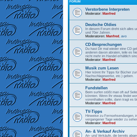
FORUM
Verstorbene Interpreten
Moderator:
Manfred
Deutsche Oldies
In diesem Forum dreht sich alles 
und 70er Jahren.
Moderatoren:
Manfred
,
avo
CD-Besprechungen
Du hast Dir mal wieder eine CD gek
anderen davon abraten, teile es hi
nicht mehr im Handel erhältlich sind
Moderator:
Manfred
Musik zum Lesen
Hier könnt Ihr Tipps für Bücher z
Nachschlagewerke, etc.) geben.
Moderator:
Manfred
Fundstellen
Beim surfen stößt man oft auf Seit
könnten. Wenn Ihr etwas findet wo
vorenthalten sollte, dann tragt es bit
Moderator:
Manfred
TV-Tipps
Hinweise zu Fernsehsendungen, in
vergangener Tage wieder zu sehen
Moderator:
Manfred
An- & Verkauf Archiv
An- und Verkäufe, die bereits abge