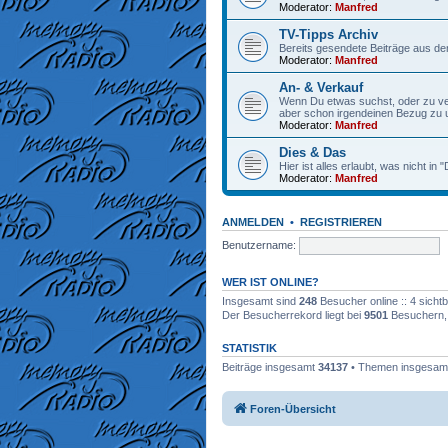
Moderator:
Manfred
TV-Tipps Archiv
Bereits gesendete Beiträge aus de
Moderator:
Manfred
An- & Verkauf
Wenn Du etwas suchst, oder zu verk
aber schon irgendeinen Bezug zu
Moderator:
Manfred
Dies & Das
Hier ist alles erlaubt, was nicht in
Moderator:
Manfred
ANMELDEN
•
REGISTRIEREN
Benutzername:
WER IST ONLINE?
Insgesamt sind
248
Besucher online :: 4 sicht
Der Besucherrekord liegt bei
9501
Besuchern, d
STATISTIK
Beiträge insgesamt
34137
• Themen insgesa
Foren-Übersicht