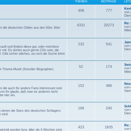
THEMEN
BEITRÄGE
LET
Kev
408
777
von
Dien
Re: 
4331
20273
von
um die deutschen Oldies aus den 50er, 60er
Mitt
Jam
232
541
von
auft und findest diese gut, oder möchtest
Dien
er mit. Es dürfen auch gerne CDs sein, die
. Gibt sicher etliches, wo sich die Suche lohnt.
Swi
52
174
von
um Thema Musik (Künstler-Biographien,
Mitt
Neue
152
486
von
en die auch für andere Fans interessant sein
Sams
von Ihr glaubt, daß man es anderen nicht
te hier ein.
Sch
166
240
von
 denen die Stars des deutschen Schlagers
Dien
 sind.
Re: 
423
1835
von
wickelt wurden bzw. älter als 6 Wochen sind.