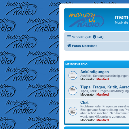
memo
Musik die
Schnellzugriff
FAQ
Foren-Übersicht
MEMORYRADIO
Ankündigungen
Ausfälle, Sendungsankündigungen
Moderator:
Manfred
Tipps, Fragen, Kritik, Anr
Tipps, Kritik, Fragen und Anregu
Moderator:
Manfred
Chat
Probleme, oder Fragen zu einzelne
Eine genaue Beschreibung des Prob
aber schon machen. "Ich komme nic
wenig um Hilfestellung zu geben.
Moderator:
Manfred