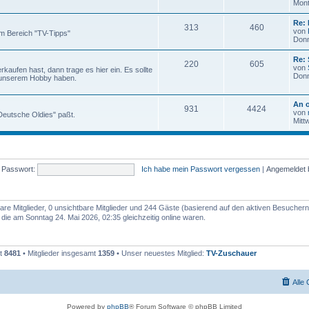
Mont
Re: 
313
460
von
m Bereich "TV-Tipps"
Donn
Re:
220
605
von
aufen hast, dann trage es hier ein. Es sollte
Donn
 unserem Hobby haben.
An o
931
4424
von
 "Deutsche Oldies" paßt.
Mitt
Passwort:
Ich habe mein Passwort vergessen
|
Angemeldet 
bare Mitglieder, 0 unsichtbare Mitglieder und 244 Gäste (basierend auf den aktiven Besuchern
ie am Sonntag 24. Mai 2026, 02:35 gleichzeitig online waren.
mt
8481
• Mitglieder insgesamt
1359
• Unser neuestes Mitglied:
TV-Zuschauer
Alle
Powered by
phpBB
® Forum Software © phpBB Limited