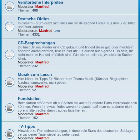
Verstorbene Interpreten
Moderator:
Manfred
Themen:
408
Deutsche Oldies
In diesem Forum dreht sich alles um die deutschen Oldies aus den 50er, 60er
und 70er Jahren.
Moderatoren:
Manfred
,
avo
Themen:
4331
CD-Besprechungen
Du hast Dir mal wieder eine CD gekauft und findest diese gut, oder möchtest
anderen davon abraten, teile es hier mit. Es dürfen auch gerne CDs sein, die
nicht mehr im Handel erhältlich sind. Gibt sicher etliches, wo sich die Suche
lohnt.
Moderator:
Manfred
Themen:
232
Musik zum Lesen
Hier könnt Ihr Tipps für Bücher zum Thema Musik (Künstler-Biographien,
Nachschlagewerke, etc.) geben.
Moderator:
Manfred
Themen:
52
Fundstellen
Beim surfen stößt man oft auf Seiten die auch für andere Fans interessant sein
könnten. Wenn Ihr etwas findet wovon Ihr glaubt, daß man es anderen nicht
vorenthalten sollte, dann tragt es bitte hier ein.
Moderator:
Manfred
Themen:
152
TV-Tipps
Hinweise zu Fernsehsendungen, in denen die Stars des deutschen Schlagers
vergangener Tage wieder zu sehen sind.
Moderator:
Manfred