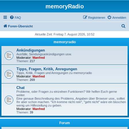
memoryRadio
FAQ
Registrieren
Anmelden
S
Foren-Übersicht
u
Aktuelle Zeit: Freitag 7. August 2026, 10:52
c
memoryradio
h
Ankündigungen
e
Ausfälle, Sendungsankündigungen usw.
Moderator:
Manfred
Themen:
217
Tipps, Fragen, Kritik, Anregungen
Tipps, Kritik, Fragen und Anregungen zu memoryradio
Moderator:
Manfred
Themen:
269
Chat
Probleme, oder Fragen zu einzelnen Funktionen? Wir helfen Euch gerne
weiter.
Eine genaue Beschreibung des Problems, Angaben über Browser usw., solltet
Ihr aber schon machen. "Ich komme nicht rein", "geht nicht" wäre ein bisschen
wenig um Hilfestellung zu geben.
Moderator:
Manfred
Themen:
39
Forum