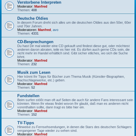
Verstorbene Interpreten
Moderator:
Manfred
Themen:
408
Deutsche Oldies
In diesem Forum dreht sich alles um die deutschen Oldies aus den 50er, 60er
und 70er Jahren.
Moderatoren:
Manfred
,
avo
Themen:
4331
CD-Besprechungen
Du hast Dir mal wieder eine CD gekauft und findest diese gut, oder möchtest
anderen davon abraten, teile es hier mit. Es dürfen auch gerne CDs sein, die
nicht mehr im Handel erhältlich sind. Gibt sicher etliches, wo sich die Suche
lohnt.
Moderator:
Manfred
Themen:
232
Musik zum Lesen
Hier könnt Ihr Tipps für Bücher zum Thema Musik (Künstler-Biographien,
Nachschlagewerke, etc.) geben.
Moderator:
Manfred
Themen:
52
Fundstellen
Beim surfen stößt man oft auf Seiten die auch für andere Fans interessant sein
könnten. Wenn Ihr etwas findet wovon Ihr glaubt, daß man es anderen nicht
vorenthalten sollte, dann tragt es bitte hier ein.
Moderator:
Manfred
Themen:
152
TV-Tipps
Hinweise zu Fernsehsendungen, in denen die Stars des deutschen Schlagers
vergangener Tage wieder zu sehen sind.
Moderator:
Manfred