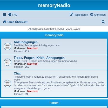
memoryRadio
FAQ
Registrieren
Anmelden
S
Foren-Übersicht
u
Aktuelle Zeit: Sonntag 9. August 2026, 12:25
c
memoryradio
h
Ankündigungen
e
Ausfälle, Sendungsankündigungen usw.
Moderator:
Manfred
Themen:
217
Tipps, Fragen, Kritik, Anregungen
Tipps, Kritik, Fragen und Anregungen zu memoryradio
Moderator:
Manfred
Themen:
269
Chat
Probleme, oder Fragen zu einzelnen Funktionen? Wir helfen Euch gerne
weiter.
Eine genaue Beschreibung des Problems, Angaben über Browser usw., solltet
Ihr aber schon machen. "Ich komme nicht rein", "geht nicht" wäre ein bisschen
wenig um Hilfestellung zu geben.
Moderator:
Manfred
Themen:
39
Forum