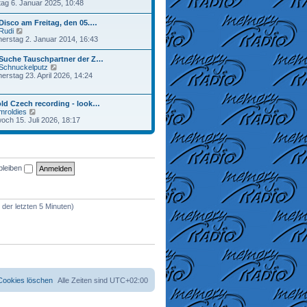
e
ag 6. Januar 2025, 10:48
a
r
u
g
B
e
Disco am Freitag, den 05.…
e
s
N
Rudi
i
t
e
erstag 2. Januar 2014, 16:43
t
e
u
r
r
e
a
 Suche Tauschpartner der Z…
B
s
g
N
Schnuckelputz
e
t
e
erstag 23. April 2026, 14:24
i
e
u
t
r
e
r
B
s
a
ld Czech recording - look…
e
t
g
N
mroldies
i
e
e
woch 15. Juli 2026, 18:17
t
r
u
r
B
e
a
e
s
g
i
t
t
e
r
bleiben
r
a
B
g
e
i
t
 der letzten 5 Minuten)
r
a
g
 Cookies löschen
Alle Zeiten sind
UTC+02:00