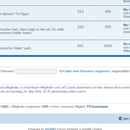
Mont
Re: 
313
460
von
m Bereich "TV-Tipps"
Donn
Re:
220
605
von
aufen hast, dann trage es hier ein. Es sollte
Donn
 unserem Hobby haben.
An o
931
4424
von
 "Deutsche Oldies" paßt.
Mitt
Passwort:
Ich habe mein Passwort vergessen
|
Angemeldet 
bare Mitglieder, 0 unsichtbare Mitglieder und 145 Gäste (basierend auf den aktiven Besuchern
ie am Sonntag 24. Mai 2026, 02:35 gleichzeitig online waren.
mt
8481
• Mitglieder insgesamt
1359
• Unser neuestes Mitglied:
TV-Zuschauer
Alle
Powered by
phpBB
® Forum Software © phpBB Limited