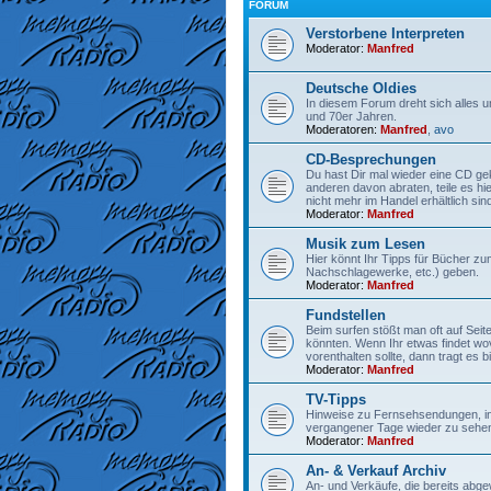
FORUM
Verstorbene Interpreten
Moderator:
Manfred
Deutsche Oldies
In diesem Forum dreht sich alles 
und 70er Jahren.
Moderatoren:
Manfred
,
avo
CD-Besprechungen
Du hast Dir mal wieder eine CD gek
anderen davon abraten, teile es hi
nicht mehr im Handel erhältlich sind
Moderator:
Manfred
Musik zum Lesen
Hier könnt Ihr Tipps für Bücher z
Nachschlagewerke, etc.) geben.
Moderator:
Manfred
Fundstellen
Beim surfen stößt man oft auf Seit
könnten. Wenn Ihr etwas findet wo
vorenthalten sollte, dann tragt es bit
Moderator:
Manfred
TV-Tipps
Hinweise zu Fernsehsendungen, in
vergangener Tage wieder zu sehen
Moderator:
Manfred
An- & Verkauf Archiv
An- und Verkäufe, die bereits abge