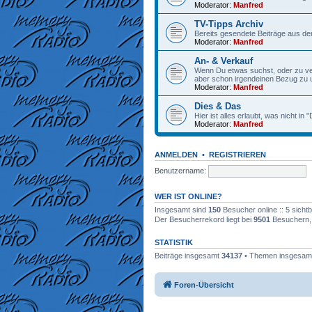
Moderator:
Manfred
TV-Tipps Archiv
Bereits gesendete Beiträge aus de
Moderator:
Manfred
An- & Verkauf
Wenn Du etwas suchst, oder zu verk
aber schon irgendeinen Bezug zu
Moderator:
Manfred
Dies & Das
Hier ist alles erlaubt, was nicht in
Moderator:
Manfred
ANMELDEN
•
REGISTRIEREN
Benutzername:
WER IST ONLINE?
Insgesamt sind
150
Besucher online :: 5 sicht
Der Besucherrekord liegt bei
9501
Besuchern, d
STATISTIK
Beiträge insgesamt
34137
• Themen insgesa
Foren-Übersicht