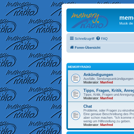
memo
Musik die
Schnellzugriff
FAQ
Foren-Übersicht
MEMORYRADIO
Ankündigungen
Ausfälle, Sendungsankündigungen
Moderator:
Manfred
Tipps, Fragen, Kritik, Anr
Tipps, Kritik, Fragen und Anregu
Moderator:
Manfred
Chat
Probleme, oder Fragen zu einzelne
Eine genaue Beschreibung des Prob
aber schon machen. "Ich komme nic
wenig um Hilfestellung zu geben.
Moderator:
Manfred