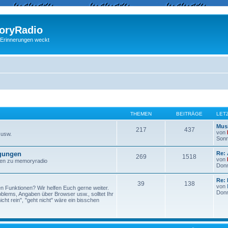
ryRadio
 Erinnerungen weckt
THEMEN
BEITRÄGE
LET
Musi
217
437
von
 usw.
Sonn
egungen
Re:
269
1518
von
ngen zu memoryradio
Donn
Re: 
39
138
von
n Funktionen? Wir helfen Euch gerne weiter.
Donn
lems, Angaben über Browser usw., solltet Ihr
ht rein", "geht nicht" wäre ein bisschen