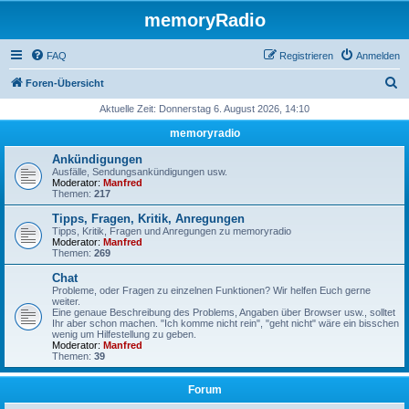
memoryRadio
FAQ
Registrieren
Anmelden
S
Foren-Übersicht
u
Aktuelle Zeit: Donnerstag 6. August 2026, 14:10
c
memoryradio
h
Ankündigungen
e
Ausfälle, Sendungsankündigungen usw.
Moderator:
Manfred
Themen:
217
Tipps, Fragen, Kritik, Anregungen
Tipps, Kritik, Fragen und Anregungen zu memoryradio
Moderator:
Manfred
Themen:
269
Chat
Probleme, oder Fragen zu einzelnen Funktionen? Wir helfen Euch gerne
weiter.
Eine genaue Beschreibung des Problems, Angaben über Browser usw., solltet
Ihr aber schon machen. "Ich komme nicht rein", "geht nicht" wäre ein bisschen
wenig um Hilfestellung zu geben.
Moderator:
Manfred
Themen:
39
Forum