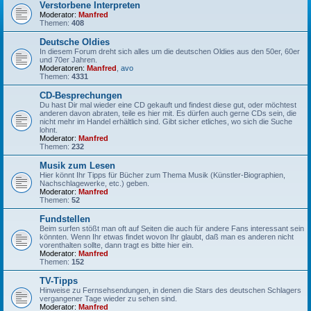
Verstorbene Interpreten
Moderator:
Manfred
Themen:
408
Deutsche Oldies
In diesem Forum dreht sich alles um die deutschen Oldies aus den 50er, 60er
und 70er Jahren.
Moderatoren:
Manfred
,
avo
Themen:
4331
CD-Besprechungen
Du hast Dir mal wieder eine CD gekauft und findest diese gut, oder möchtest
anderen davon abraten, teile es hier mit. Es dürfen auch gerne CDs sein, die
nicht mehr im Handel erhältlich sind. Gibt sicher etliches, wo sich die Suche
lohnt.
Moderator:
Manfred
Themen:
232
Musik zum Lesen
Hier könnt Ihr Tipps für Bücher zum Thema Musik (Künstler-Biographien,
Nachschlagewerke, etc.) geben.
Moderator:
Manfred
Themen:
52
Fundstellen
Beim surfen stößt man oft auf Seiten die auch für andere Fans interessant sein
könnten. Wenn Ihr etwas findet wovon Ihr glaubt, daß man es anderen nicht
vorenthalten sollte, dann tragt es bitte hier ein.
Moderator:
Manfred
Themen:
152
TV-Tipps
Hinweise zu Fernsehsendungen, in denen die Stars des deutschen Schlagers
vergangener Tage wieder zu sehen sind.
Moderator:
Manfred