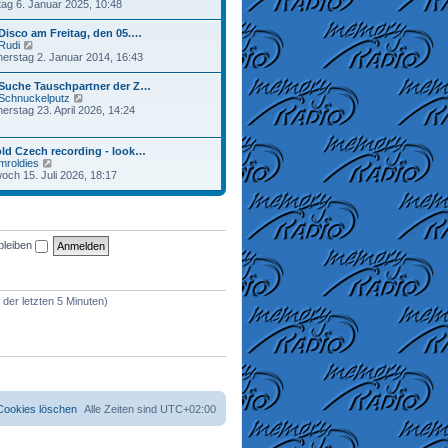
e
ag 6. Januar 2025, 10:48
a
r
u
g
B
e
Disco am Freitag, den 05.…
e
s
N
Rudi
i
t
e
erstag 2. Januar 2014, 16:43
t
e
u
r
r
e
a
 Suche Tauschpartner der Z…
B
s
g
N
Schnuckelputz
e
t
e
erstag 23. April 2026, 14:24
i
e
u
t
r
e
r
B
s
a
ld Czech recording - look…
e
t
g
N
mroldies
i
e
e
woch 15. Juli 2026, 18:17
t
r
u
r
B
e
a
e
s
g
i
t
t
e
r
bleiben
r
a
B
g
e
i
t
 der letzten 5 Minuten)
r
a
g
 Cookies löschen
Alle Zeiten sind
UTC+02:00