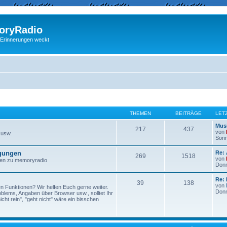
ryRadio
 Erinnerungen weckt
THEMEN
BEITRÄGE
LET
Musi
217
437
von
 usw.
Sonn
egungen
Re:
269
1518
von
ngen zu memoryradio
Donn
Re: 
39
138
von
n Funktionen? Wir helfen Euch gerne weiter.
Donn
lems, Angaben über Browser usw., solltet Ihr
ht rein", "geht nicht" wäre ein bisschen