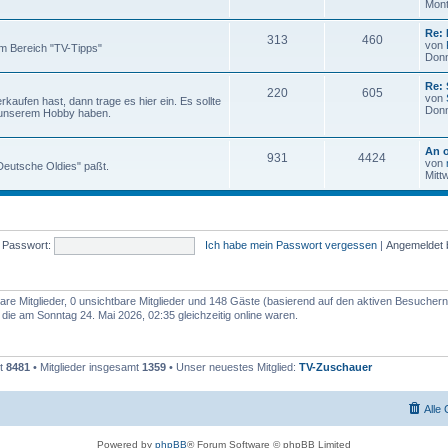
Mont
Re: 
313
460
von
m Bereich "TV-Tipps"
Donn
Re:
220
605
von
aufen hast, dann trage es hier ein. Es sollte
Donn
 unserem Hobby haben.
An o
931
4424
von
 "Deutsche Oldies" paßt.
Mitt
Passwort:
Ich habe mein Passwort vergessen
|
Angemeldet 
bare Mitglieder, 0 unsichtbare Mitglieder und 148 Gäste (basierend auf den aktiven Besuchern
ie am Sonntag 24. Mai 2026, 02:35 gleichzeitig online waren.
mt
8481
• Mitglieder insgesamt
1359
• Unser neuestes Mitglied:
TV-Zuschauer
Alle
Powered by
phpBB
® Forum Software © phpBB Limited