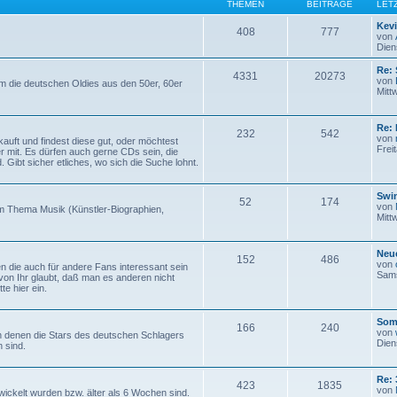
THEMEN
BEITRÄGE
LET
Kev
408
777
von
Dien
Re: 
4331
20273
von
um die deutschen Oldies aus den 50er, 60er
Mitt
Re: 
232
542
von
auft und findest diese gut, oder möchtest
Frei
er mit. Es dürfen auch gerne CDs sein, die
. Gibt sicher etliches, wo sich die Suche lohnt.
Swi
52
174
von
um Thema Musik (Künstler-Biographien,
Mitt
Neue
152
486
von
en die auch für andere Fans interessant sein
Sams
von Ihr glaubt, daß man es anderen nicht
te hier ein.
Som
166
240
von
 denen die Stars des deutschen Schlagers
Dien
 sind.
Re: 
423
1835
von
wickelt wurden bzw. älter als 6 Wochen sind.