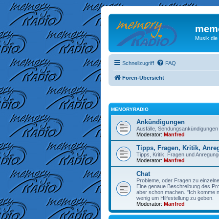
memo
Musik die
Schnellzugriff
FAQ
Foren-Übersicht
MEMORYRADIO
Ankündigungen
Ausfälle, Sendungsankündigungen
Moderator:
Manfred
Tipps, Fragen, Kritik, Anr
Tipps, Kritik, Fragen und Anregu
Moderator:
Manfred
Chat
Probleme, oder Fragen zu einzelne
Eine genaue Beschreibung des Prob
aber schon machen. "Ich komme nic
wenig um Hilfestellung zu geben.
Moderator:
Manfred