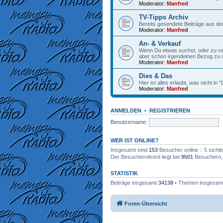
Moderator:
Manfred
TV-Tipps Archiv
Bereits gesendete Beiträge aus de
Moderator:
Manfred
An- & Verkauf
Wenn Du etwas suchst, oder zu verk
aber schon irgendeinen Bezug zu
Moderator:
Manfred
Dies & Das
Hier ist alles erlaubt, was nicht in
Moderator:
Manfred
ANMELDEN
•
REGISTRIEREN
Benutzername:
WER IST ONLINE?
Insgesamt sind
153
Besucher online :: 5 sicht
Der Besucherrekord liegt bei
9501
Besuchern, d
STATISTIK
Beiträge insgesamt
34138
• Themen insgesa
Foren-Übersicht