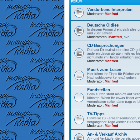
FORUM
Verstorbene Interpreten
Moderator:
Manfred
Deutsche Oldies
In diesem Forum dreht sich alles 
und 70er Jahren.
Moderatoren:
Manfred
,
avo
CD-Besprechungen
Du hast Dir mal wieder eine CD gek
anderen davon abraten, teile es hi
nicht mehr im Handel erhältlich sind
Moderator:
Manfred
Musik zum Lesen
Hier könnt Ihr Tipps für Bücher z
Nachschlagewerke, etc.) geben.
Moderator:
Manfred
Fundstellen
Beim surfen stößt man oft auf Seit
könnten. Wenn Ihr etwas findet wo
vorenthalten sollte, dann tragt es bit
Moderator:
Manfred
TV-Tipps
Hinweise zu Fernsehsendungen, in
vergangener Tage wieder zu sehen
Moderator:
Manfred
An- & Verkauf Archiv
An- und Verkäufe, die bereits abge