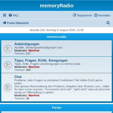
memoryRadio
FAQ
Registrieren
Anmelden
S
Foren-Übersicht
u
Aktuelle Zeit: Sonntag 9. August 2026, 12:09
c
memoryradio
h
Ankündigungen
e
Ausfälle, Sendungsankündigungen usw.
Moderator:
Manfred
Themen:
217
Tipps, Fragen, Kritik, Anregungen
Tipps, Kritik, Fragen und Anregungen zu memoryradio
Moderator:
Manfred
Themen:
269
Chat
Probleme, oder Fragen zu einzelnen Funktionen? Wir helfen Euch gerne
weiter.
Eine genaue Beschreibung des Problems, Angaben über Browser usw., solltet
Ihr aber schon machen. "Ich komme nicht rein", "geht nicht" wäre ein bisschen
wenig um Hilfestellung zu geben.
Moderator:
Manfred
Themen:
39
Forum