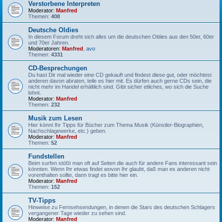
Verstorbene Interpreten
Moderator:
Manfred
Themen:
408
Deutsche Oldies
In diesem Forum dreht sich alles um die deutschen Oldies aus den 50er, 60er
und 70er Jahren.
Moderatoren:
Manfred
,
avo
Themen:
4331
CD-Besprechungen
Du hast Dir mal wieder eine CD gekauft und findest diese gut, oder möchtest
anderen davon abraten, teile es hier mit. Es dürfen auch gerne CDs sein, die
nicht mehr im Handel erhältlich sind. Gibt sicher etliches, wo sich die Suche
lohnt.
Moderator:
Manfred
Themen:
232
Musik zum Lesen
Hier könnt Ihr Tipps für Bücher zum Thema Musik (Künstler-Biographien,
Nachschlagewerke, etc.) geben.
Moderator:
Manfred
Themen:
52
Fundstellen
Beim surfen stößt man oft auf Seiten die auch für andere Fans interessant sein
könnten. Wenn Ihr etwas findet wovon Ihr glaubt, daß man es anderen nicht
vorenthalten sollte, dann tragt es bitte hier ein.
Moderator:
Manfred
Themen:
152
TV-Tipps
Hinweise zu Fernsehsendungen, in denen die Stars des deutschen Schlagers
vergangener Tage wieder zu sehen sind.
Moderator:
Manfred