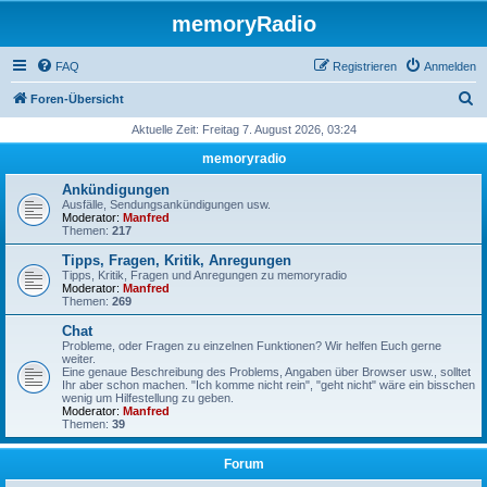
memoryRadio
FAQ
Registrieren
Anmelden
S
Foren-Übersicht
u
Aktuelle Zeit: Freitag 7. August 2026, 03:24
c
memoryradio
h
Ankündigungen
e
Ausfälle, Sendungsankündigungen usw.
Moderator:
Manfred
Themen:
217
Tipps, Fragen, Kritik, Anregungen
Tipps, Kritik, Fragen und Anregungen zu memoryradio
Moderator:
Manfred
Themen:
269
Chat
Probleme, oder Fragen zu einzelnen Funktionen? Wir helfen Euch gerne
weiter.
Eine genaue Beschreibung des Problems, Angaben über Browser usw., solltet
Ihr aber schon machen. "Ich komme nicht rein", "geht nicht" wäre ein bisschen
wenig um Hilfestellung zu geben.
Moderator:
Manfred
Themen:
39
Forum