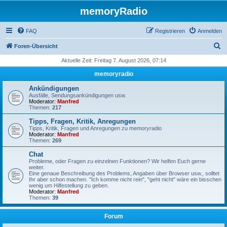
memoryRadio
FAQ
Registrieren
Anmelden
S
Foren-Übersicht
u
Aktuelle Zeit: Freitag 7. August 2026, 07:14
c
memoryradio
h
Ankündigungen
e
Ausfälle, Sendungsankündigungen usw.
Moderator:
Manfred
Themen:
217
Tipps, Fragen, Kritik, Anregungen
Tipps, Kritik, Fragen und Anregungen zu memoryradio
Moderator:
Manfred
Themen:
269
Chat
Probleme, oder Fragen zu einzelnen Funktionen? Wir helfen Euch gerne
weiter.
Eine genaue Beschreibung des Problems, Angaben über Browser usw., solltet
Ihr aber schon machen. "Ich komme nicht rein", "geht nicht" wäre ein bisschen
wenig um Hilfestellung zu geben.
Moderator:
Manfred
Themen:
39
Forum