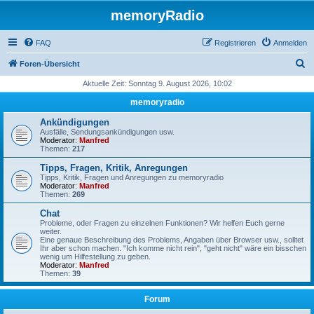
memoryRadio
FAQ
Registrieren
Anmelden
S
Foren-Übersicht
u
Aktuelle Zeit: Sonntag 9. August 2026, 10:02
c
memoryradio
h
Ankündigungen
e
Ausfälle, Sendungsankündigungen usw.
Moderator:
Manfred
Themen:
217
Tipps, Fragen, Kritik, Anregungen
Tipps, Kritik, Fragen und Anregungen zu memoryradio
Moderator:
Manfred
Themen:
269
Chat
Probleme, oder Fragen zu einzelnen Funktionen? Wir helfen Euch gerne
weiter.
Eine genaue Beschreibung des Problems, Angaben über Browser usw., solltet
Ihr aber schon machen. "Ich komme nicht rein", "geht nicht" wäre ein bisschen
wenig um Hilfestellung zu geben.
Moderator:
Manfred
Themen:
39
Forum