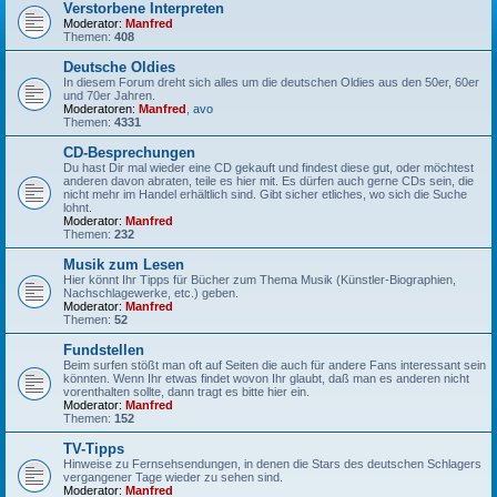
Verstorbene Interpreten
Moderator:
Manfred
Themen:
408
Deutsche Oldies
In diesem Forum dreht sich alles um die deutschen Oldies aus den 50er, 60er
und 70er Jahren.
Moderatoren:
Manfred
,
avo
Themen:
4331
CD-Besprechungen
Du hast Dir mal wieder eine CD gekauft und findest diese gut, oder möchtest
anderen davon abraten, teile es hier mit. Es dürfen auch gerne CDs sein, die
nicht mehr im Handel erhältlich sind. Gibt sicher etliches, wo sich die Suche
lohnt.
Moderator:
Manfred
Themen:
232
Musik zum Lesen
Hier könnt Ihr Tipps für Bücher zum Thema Musik (Künstler-Biographien,
Nachschlagewerke, etc.) geben.
Moderator:
Manfred
Themen:
52
Fundstellen
Beim surfen stößt man oft auf Seiten die auch für andere Fans interessant sein
könnten. Wenn Ihr etwas findet wovon Ihr glaubt, daß man es anderen nicht
vorenthalten sollte, dann tragt es bitte hier ein.
Moderator:
Manfred
Themen:
152
TV-Tipps
Hinweise zu Fernsehsendungen, in denen die Stars des deutschen Schlagers
vergangener Tage wieder zu sehen sind.
Moderator:
Manfred