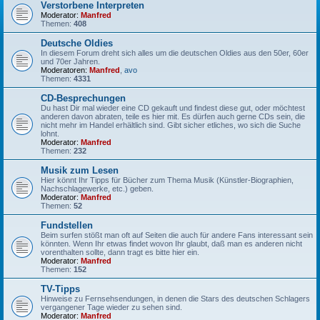
Verstorbene Interpreten
Moderator:
Manfred
Themen:
408
Deutsche Oldies
In diesem Forum dreht sich alles um die deutschen Oldies aus den 50er, 60er
und 70er Jahren.
Moderatoren:
Manfred
,
avo
Themen:
4331
CD-Besprechungen
Du hast Dir mal wieder eine CD gekauft und findest diese gut, oder möchtest
anderen davon abraten, teile es hier mit. Es dürfen auch gerne CDs sein, die
nicht mehr im Handel erhältlich sind. Gibt sicher etliches, wo sich die Suche
lohnt.
Moderator:
Manfred
Themen:
232
Musik zum Lesen
Hier könnt Ihr Tipps für Bücher zum Thema Musik (Künstler-Biographien,
Nachschlagewerke, etc.) geben.
Moderator:
Manfred
Themen:
52
Fundstellen
Beim surfen stößt man oft auf Seiten die auch für andere Fans interessant sein
könnten. Wenn Ihr etwas findet wovon Ihr glaubt, daß man es anderen nicht
vorenthalten sollte, dann tragt es bitte hier ein.
Moderator:
Manfred
Themen:
152
TV-Tipps
Hinweise zu Fernsehsendungen, in denen die Stars des deutschen Schlagers
vergangener Tage wieder zu sehen sind.
Moderator:
Manfred