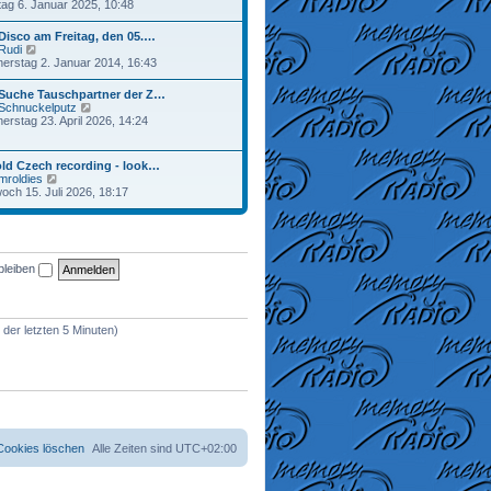
e
ag 6. Januar 2025, 10:48
a
r
u
g
B
e
Disco am Freitag, den 05.…
e
s
N
Rudi
i
t
e
erstag 2. Januar 2014, 16:43
t
e
u
r
r
e
a
 Suche Tauschpartner der Z…
B
s
g
N
Schnuckelputz
e
t
e
erstag 23. April 2026, 14:24
i
e
u
t
r
e
r
B
s
a
ld Czech recording - look…
e
t
g
N
mroldies
i
e
e
woch 15. Juli 2026, 18:17
t
r
u
r
B
e
a
e
s
g
i
t
t
e
r
bleiben
r
a
B
g
e
i
t
 der letzten 5 Minuten)
r
a
g
 Cookies löschen
Alle Zeiten sind
UTC+02:00