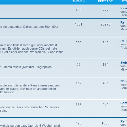
THEMEN
BEITRÄGE
LET
Kev
408
777
von
Dien
Re: 
4331
20273
von
um die deutschen Oldies aus den 50er, 60er
Mitt
Re: 
232
542
von
auft und findest diese gut, oder möchtest
Frei
er mit. Es dürfen auch gerne CDs sein, die
. Gibt sicher etliches, wo sich die Suche lohnt.
Swi
52
174
von
um Thema Musik (Künstler-Biographien,
Mitt
Neue
152
486
von
en die auch für andere Fans interessant sein
Sams
von Ihr glaubt, daß man es anderen nicht
te hier ein.
Som
166
240
von
 denen die Stars des deutschen Schlagers
Dien
 sind.
Re: 
423
1835
von
wickelt wurden bzw. älter als 6 Wochen sind.