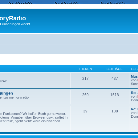
ryRadio
 Erinnerungen weckt
THEMEN
BEITRÄGE
LET
Musi
217
437
von
 usw.
Sonn
egungen
Re:
269
1518
von
ngen zu memoryradio
Donn
Re: 
39
138
von
n Funktionen? Wir helfen Euch gerne weiter.
Donn
lems, Angaben über Browser usw., solltet Ihr
ht rein", "geht nicht" wäre ein bisschen