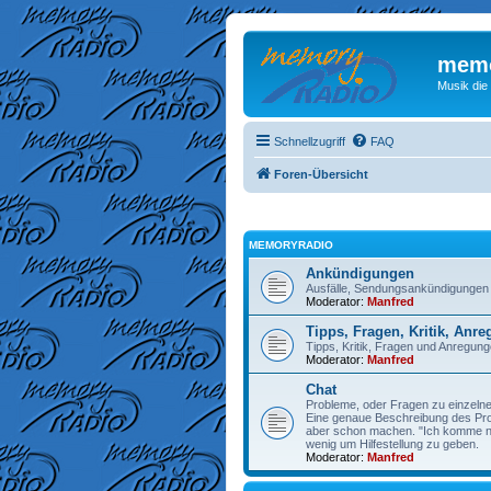
memo
Musik die
Schnellzugriff
FAQ
Foren-Übersicht
MEMORYRADIO
Ankündigungen
Ausfälle, Sendungsankündigungen
Moderator:
Manfred
Tipps, Fragen, Kritik, Anr
Tipps, Kritik, Fragen und Anregu
Moderator:
Manfred
Chat
Probleme, oder Fragen zu einzelne
Eine genaue Beschreibung des Prob
aber schon machen. "Ich komme nic
wenig um Hilfestellung zu geben.
Moderator:
Manfred