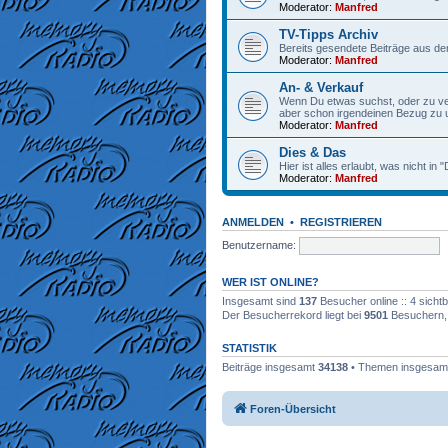
Moderator:
Manfred
TV-Tipps Archiv
Bereits gesendete Beiträge aus de
Moderator:
Manfred
An- & Verkauf
Wenn Du etwas suchst, oder zu verk
aber schon irgendeinen Bezug zu
Moderator:
Manfred
Dies & Das
Hier ist alles erlaubt, was nicht in
Moderator:
Manfred
ANMELDEN
•
REGISTRIEREN
Benutzername:
WER IST ONLINE?
Insgesamt sind
137
Besucher online :: 4 sicht
Der Besucherrekord liegt bei
9501
Besuchern, d
STATISTIK
Beiträge insgesamt
34138
• Themen insgesa
Foren-Übersicht