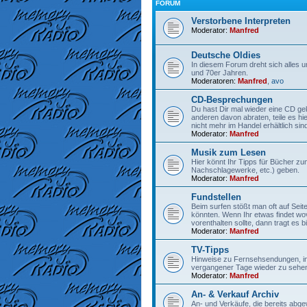
FORUM
Verstorbene Interpreten
Moderator:
Manfred
Deutsche Oldies
In diesem Forum dreht sich alles 
und 70er Jahren.
Moderatoren:
Manfred
,
avo
CD-Besprechungen
Du hast Dir mal wieder eine CD gek
anderen davon abraten, teile es hi
nicht mehr im Handel erhältlich sind
Moderator:
Manfred
Musik zum Lesen
Hier könnt Ihr Tipps für Bücher z
Nachschlagewerke, etc.) geben.
Moderator:
Manfred
Fundstellen
Beim surfen stößt man oft auf Seit
könnten. Wenn Ihr etwas findet wo
vorenthalten sollte, dann tragt es bit
Moderator:
Manfred
TV-Tipps
Hinweise zu Fernsehsendungen, in
vergangener Tage wieder zu sehen
Moderator:
Manfred
An- & Verkauf Archiv
An- und Verkäufe, die bereits abge