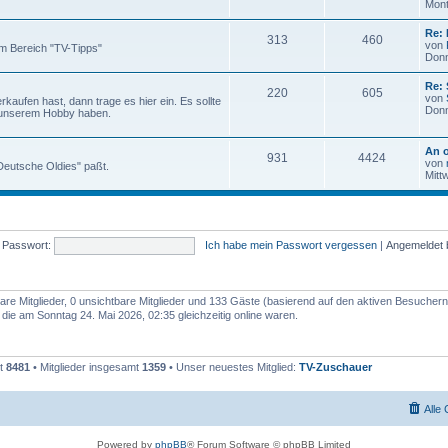
Mont
Re: 
313
460
von
m Bereich "TV-Tipps"
Donn
Re:
220
605
von
aufen hast, dann trage es hier ein. Es sollte
Donn
 unserem Hobby haben.
An o
931
4424
von
 "Deutsche Oldies" paßt.
Mitt
Passwort:
Ich habe mein Passwort vergessen
|
Angemeldet 
bare Mitglieder, 0 unsichtbare Mitglieder und 133 Gäste (basierend auf den aktiven Besuchern
ie am Sonntag 24. Mai 2026, 02:35 gleichzeitig online waren.
mt
8481
• Mitglieder insgesamt
1359
• Unser neuestes Mitglied:
TV-Zuschauer
Alle
Powered by
phpBB
® Forum Software © phpBB Limited