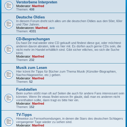
Verstorbene Interpreten
Moderator:
Manfred
Themen:
408
Deutsche Oldies
In diesem Forum dreht sich alles um die deutschen Oldies aus den 50er, 60er
und 70er Jahren.
Moderatoren:
Manfred
,
avo
Themen:
4331
CD-Besprechungen
Du hast Dir mal wieder eine CD gekauft und findest diese gut, oder möchtest
anderen davon abraten, teile es hier mit. Es dürfen auch gerne CDs sein, die
nicht mehr im Handel erhältlich sind. Gibt sicher etliches, wo sich die Suche
lohnt.
Moderator:
Manfred
Themen:
232
Musik zum Lesen
Hier könnt Ihr Tipps für Bücher zum Thema Musik (Künstler-Biographien,
Nachschlagewerke, etc.) geben.
Moderator:
Manfred
Themen:
52
Fundstellen
Beim surfen stößt man oft auf Seiten die auch für andere Fans interessant sein
könnten. Wenn Ihr etwas findet wovon Ihr glaubt, daß man es anderen nicht
vorenthalten sollte, dann tragt es bitte hier ein.
Moderator:
Manfred
Themen:
152
TV-Tipps
Hinweise zu Fernsehsendungen, in denen die Stars des deutschen Schlagers
vergangener Tage wieder zu sehen sind.
Moderator:
Manfred