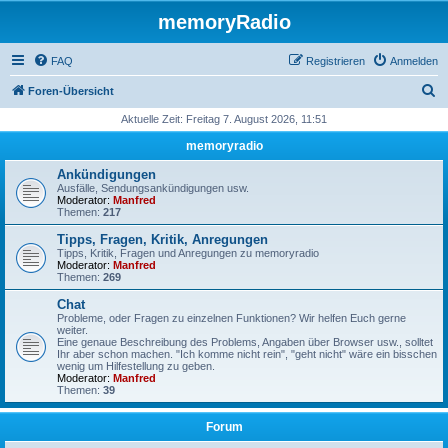
memoryRadio
FAQ
Registrieren
Anmelden
S
Foren-Übersicht
u
Aktuelle Zeit: Freitag 7. August 2026, 11:51
c
memoryradio
h
Ankündigungen
e
Ausfälle, Sendungsankündigungen usw.
Moderator:
Manfred
Themen:
217
Tipps, Fragen, Kritik, Anregungen
Tipps, Kritik, Fragen und Anregungen zu memoryradio
Moderator:
Manfred
Themen:
269
Chat
Probleme, oder Fragen zu einzelnen Funktionen? Wir helfen Euch gerne
weiter.
Eine genaue Beschreibung des Problems, Angaben über Browser usw., solltet
Ihr aber schon machen. "Ich komme nicht rein", "geht nicht" wäre ein bisschen
wenig um Hilfestellung zu geben.
Moderator:
Manfred
Themen:
39
Forum