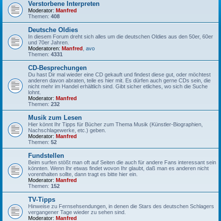
Verstorbene Interpreten
Moderator:
Manfred
Themen:
408
Deutsche Oldies
In diesem Forum dreht sich alles um die deutschen Oldies aus den 50er, 60er
und 70er Jahren.
Moderatoren:
Manfred
,
avo
Themen:
4331
CD-Besprechungen
Du hast Dir mal wieder eine CD gekauft und findest diese gut, oder möchtest
anderen davon abraten, teile es hier mit. Es dürfen auch gerne CDs sein, die
nicht mehr im Handel erhältlich sind. Gibt sicher etliches, wo sich die Suche
lohnt.
Moderator:
Manfred
Themen:
232
Musik zum Lesen
Hier könnt Ihr Tipps für Bücher zum Thema Musik (Künstler-Biographien,
Nachschlagewerke, etc.) geben.
Moderator:
Manfred
Themen:
52
Fundstellen
Beim surfen stößt man oft auf Seiten die auch für andere Fans interessant sein
könnten. Wenn Ihr etwas findet wovon Ihr glaubt, daß man es anderen nicht
vorenthalten sollte, dann tragt es bitte hier ein.
Moderator:
Manfred
Themen:
152
TV-Tipps
Hinweise zu Fernsehsendungen, in denen die Stars des deutschen Schlagers
vergangener Tage wieder zu sehen sind.
Moderator:
Manfred