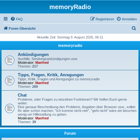
memoryRadio
FAQ
Registrieren
Anmelden
S
Foren-Übersicht
u
Aktuelle Zeit: Sonntag 9. August 2026, 06:11
c
memoryradio
h
Ankündigungen
e
Ausfälle, Sendungsankündigungen usw.
Moderator:
Manfred
Themen:
217
Tipps, Fragen, Kritik, Anregungen
Tipps, Kritik, Fragen und Anregungen zu memoryradio
Moderator:
Manfred
Themen:
269
Chat
Probleme, oder Fragen zu einzelnen Funktionen? Wir helfen Euch gerne
weiter.
Eine genaue Beschreibung des Problems, Angaben über Browser usw., solltet
Ihr aber schon machen. "Ich komme nicht rein", "geht nicht" wäre ein bisschen
wenig um Hilfestellung zu geben.
Moderator:
Manfred
Themen:
39
Forum