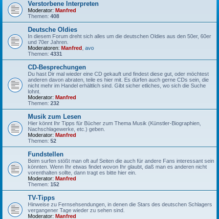
Verstorbene Interpreten
Moderator:
Manfred
Themen:
408
Deutsche Oldies
In diesem Forum dreht sich alles um die deutschen Oldies aus den 50er, 60er
und 70er Jahren.
Moderatoren:
Manfred
,
avo
Themen:
4331
CD-Besprechungen
Du hast Dir mal wieder eine CD gekauft und findest diese gut, oder möchtest
anderen davon abraten, teile es hier mit. Es dürfen auch gerne CDs sein, die
nicht mehr im Handel erhältlich sind. Gibt sicher etliches, wo sich die Suche
lohnt.
Moderator:
Manfred
Themen:
232
Musik zum Lesen
Hier könnt Ihr Tipps für Bücher zum Thema Musik (Künstler-Biographien,
Nachschlagewerke, etc.) geben.
Moderator:
Manfred
Themen:
52
Fundstellen
Beim surfen stößt man oft auf Seiten die auch für andere Fans interessant sein
könnten. Wenn Ihr etwas findet wovon Ihr glaubt, daß man es anderen nicht
vorenthalten sollte, dann tragt es bitte hier ein.
Moderator:
Manfred
Themen:
152
TV-Tipps
Hinweise zu Fernsehsendungen, in denen die Stars des deutschen Schlagers
vergangener Tage wieder zu sehen sind.
Moderator:
Manfred