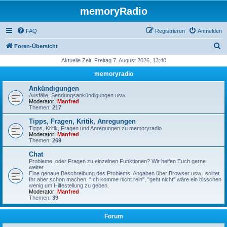
memoryRadio
FAQ
Registrieren
Anmelden
S
Foren-Übersicht
u
Aktuelle Zeit: Freitag 7. August 2026, 13:40
c
memoryradio
h
Ankündigungen
e
Ausfälle, Sendungsankündigungen usw.
Moderator:
Manfred
Themen:
217
Tipps, Fragen, Kritik, Anregungen
Tipps, Kritik, Fragen und Anregungen zu memoryradio
Moderator:
Manfred
Themen:
269
Chat
Probleme, oder Fragen zu einzelnen Funktionen? Wir helfen Euch gerne
weiter.
Eine genaue Beschreibung des Problems, Angaben über Browser usw., solltet
Ihr aber schon machen. "Ich komme nicht rein", "geht nicht" wäre ein bisschen
wenig um Hilfestellung zu geben.
Moderator:
Manfred
Themen:
39
Forum