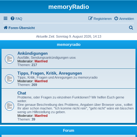
memoryRadio
FAQ
Registrieren
Anmelden
S
Foren-Übersicht
u
Aktuelle Zeit: Sonntag 9. August 2026, 14:13
c
memoryradio
h
Ankündigungen
e
Ausfälle, Sendungsankündigungen usw.
Moderator:
Manfred
Themen:
217
Tipps, Fragen, Kritik, Anregungen
Tipps, Kritik, Fragen und Anregungen zu memoryradio
Moderator:
Manfred
Themen:
269
Chat
Probleme, oder Fragen zu einzelnen Funktionen? Wir helfen Euch gerne
weiter.
Eine genaue Beschreibung des Problems, Angaben über Browser usw., solltet
Ihr aber schon machen. "Ich komme nicht rein", "geht nicht" wäre ein bisschen
wenig um Hilfestellung zu geben.
Moderator:
Manfred
Themen:
39
Forum