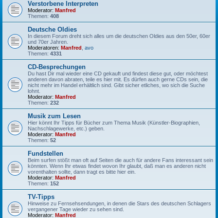
Verstorbene Interpreten
Moderator:
Manfred
Themen:
408
Deutsche Oldies
In diesem Forum dreht sich alles um die deutschen Oldies aus den 50er, 60er
und 70er Jahren.
Moderatoren:
Manfred
,
avo
Themen:
4331
CD-Besprechungen
Du hast Dir mal wieder eine CD gekauft und findest diese gut, oder möchtest
anderen davon abraten, teile es hier mit. Es dürfen auch gerne CDs sein, die
nicht mehr im Handel erhältlich sind. Gibt sicher etliches, wo sich die Suche
lohnt.
Moderator:
Manfred
Themen:
232
Musik zum Lesen
Hier könnt Ihr Tipps für Bücher zum Thema Musik (Künstler-Biographien,
Nachschlagewerke, etc.) geben.
Moderator:
Manfred
Themen:
52
Fundstellen
Beim surfen stößt man oft auf Seiten die auch für andere Fans interessant sein
könnten. Wenn Ihr etwas findet wovon Ihr glaubt, daß man es anderen nicht
vorenthalten sollte, dann tragt es bitte hier ein.
Moderator:
Manfred
Themen:
152
TV-Tipps
Hinweise zu Fernsehsendungen, in denen die Stars des deutschen Schlagers
vergangener Tage wieder zu sehen sind.
Moderator:
Manfred