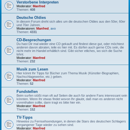
Verstorbene Interpreten
Moderator:
Manfred
Themen:
408
Deutsche Oldies
In diesem Forum dreht sich alles um die deutschen Oldies aus den 50er, 60er
und 70er Jahren.
Moderatoren:
Manfred
,
avo
Themen:
4331
CD-Besprechungen
Du hast Dir mal wieder eine CD gekauft und findest diese gut, oder möchtest
anderen davon abraten, teile es hier mit. Es dürfen auch gerne CDs sein, die
nicht mehr im Handel erhältlich sind. Gibt sicher etliches, wo sich die Suche
lohnt.
Moderator:
Manfred
Themen:
232
Musik zum Lesen
Hier könnt Ihr Tipps für Bücher zum Thema Musik (Künstler-Biographien,
Nachschlagewerke, etc.) geben.
Moderator:
Manfred
Themen:
52
Fundstellen
Beim surfen stößt man oft auf Seiten die auch für andere Fans interessant sein
könnten. Wenn Ihr etwas findet wovon Ihr glaubt, daß man es anderen nicht
vorenthalten sollte, dann tragt es bitte hier ein.
Moderator:
Manfred
Themen:
152
TV-Tipps
Hinweise zu Fernsehsendungen, in denen die Stars des deutschen Schlagers
vergangener Tage wieder zu sehen sind.
Moderator:
Manfred