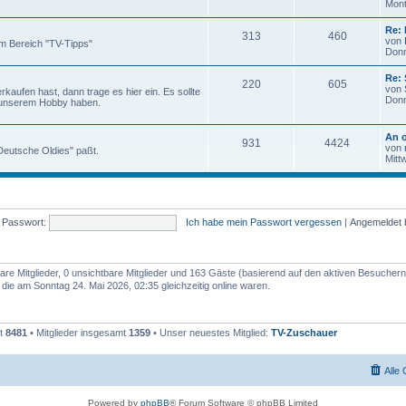
Mont
Re: 
313
460
von
m Bereich "TV-Tipps"
Donn
Re:
220
605
von
aufen hast, dann trage es hier ein. Es sollte
Donn
 unserem Hobby haben.
An o
931
4424
von
 "Deutsche Oldies" paßt.
Mitt
Passwort:
Ich habe mein Passwort vergessen
|
Angemeldet 
bare Mitglieder, 0 unsichtbare Mitglieder und 163 Gäste (basierend auf den aktiven Besuchern
ie am Sonntag 24. Mai 2026, 02:35 gleichzeitig online waren.
mt
8481
• Mitglieder insgesamt
1359
• Unser neuestes Mitglied:
TV-Zuschauer
Alle
Powered by
phpBB
® Forum Software © phpBB Limited