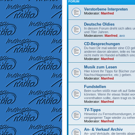
FORUM
Verstorbene Interpreten
Moderator:
Manfred
Deutsche Oldies
In diesem Forum dreht sich alles 
und 70er Jahren.
Moderatoren:
Manfred
,
avo
CD-Besprechungen
Du hast Dir mal wieder eine CD gek
anderen davon abraten, teile es hi
nicht mehr im Handel erhältlich sind
Moderator:
Manfred
Musik zum Lesen
Hier könnt Ihr Tipps für Bücher z
Nachschlagewerke, etc.) geben.
Moderator:
Manfred
Fundstellen
Beim surfen stößt man oft auf Seit
könnten. Wenn Ihr etwas findet wo
vorenthalten sollte, dann tragt es bit
Moderator:
Manfred
TV-Tipps
Hinweise zu Fernsehsendungen, in
vergangener Tage wieder zu sehen
Moderator:
Manfred
An- & Verkauf Archiv
An- und Verkäufe, die bereits abge