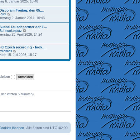
e
ag 6. Januar 2025, 10:48
a
r
u
g
B
e
Disco am Freitag, den 05.…
e
s
N
Rudi
i
t
e
erstag 2. Januar 2014, 16:43
t
e
u
r
r
e
a
 Suche Tauschpartner der Z…
B
s
g
N
Schnuckelputz
e
t
e
erstag 23. April 2026, 14:24
i
e
u
t
r
e
r
B
s
a
ld Czech recording - look…
e
t
g
N
mroldies
i
e
e
woch 15. Juli 2026, 18:17
t
r
u
r
B
e
a
e
s
g
i
t
t
e
r
bleiben
r
a
B
g
e
i
t
 der letzten 5 Minuten)
r
a
g
 Cookies löschen
Alle Zeiten sind
UTC+02:00