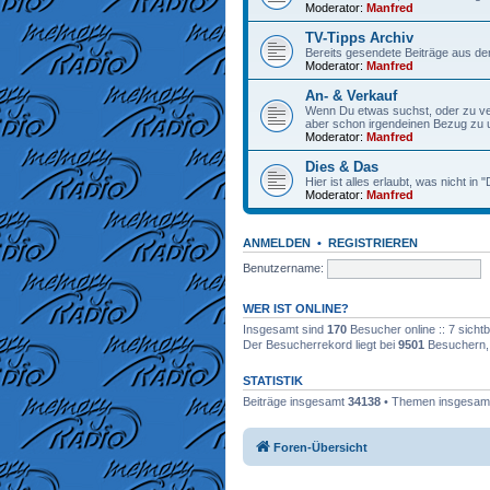
Moderator:
Manfred
TV-Tipps Archiv
Bereits gesendete Beiträge aus de
Moderator:
Manfred
An- & Verkauf
Wenn Du etwas suchst, oder zu verk
aber schon irgendeinen Bezug zu
Moderator:
Manfred
Dies & Das
Hier ist alles erlaubt, was nicht in
Moderator:
Manfred
ANMELDEN
•
REGISTRIEREN
Benutzername:
WER IST ONLINE?
Insgesamt sind
170
Besucher online :: 7 sicht
Der Besucherrekord liegt bei
9501
Besuchern, d
STATISTIK
Beiträge insgesamt
34138
• Themen insgesa
Foren-Übersicht