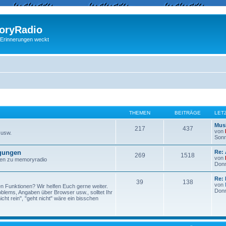
ryRadio
 Erinnerungen weckt
THEMEN
BEITRÄGE
LET
Musi
217
437
von
 usw.
Sonn
egungen
Re:
269
1518
von
ngen zu memoryradio
Donn
Re: 
39
138
von
n Funktionen? Wir helfen Euch gerne weiter.
Donn
lems, Angaben über Browser usw., solltet Ihr
ht rein", "geht nicht" wäre ein bisschen