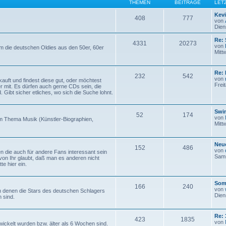
THEMEN
BEITRÄGE
LET
Kev
408
777
von
Dien
Re: 
4331
20273
von
um die deutschen Oldies aus den 50er, 60er
Mitt
Re: 
232
542
von
auft und findest diese gut, oder möchtest
Frei
er mit. Es dürfen auch gerne CDs sein, die
. Gibt sicher etliches, wo sich die Suche lohnt.
Swi
52
174
von
um Thema Musik (Künstler-Biographien,
Mitt
Neue
152
486
von
en die auch für andere Fans interessant sein
Sams
von Ihr glaubt, daß man es anderen nicht
te hier ein.
Som
166
240
von
 denen die Stars des deutschen Schlagers
Dien
 sind.
Re: 
423
1835
von
wickelt wurden bzw. älter als 6 Wochen sind.