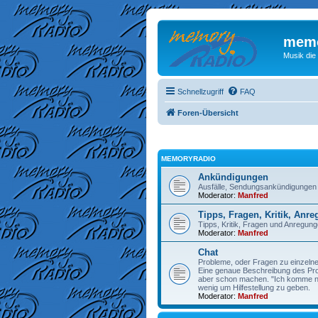
memo
Musik die
Schnellzugriff
FAQ
Foren-Übersicht
MEMORYRADIO
Ankündigungen
Ausfälle, Sendungsankündigungen
Moderator:
Manfred
Tipps, Fragen, Kritik, Anr
Tipps, Kritik, Fragen und Anregu
Moderator:
Manfred
Chat
Probleme, oder Fragen zu einzelne
Eine genaue Beschreibung des Prob
aber schon machen. "Ich komme nic
wenig um Hilfestellung zu geben.
Moderator:
Manfred