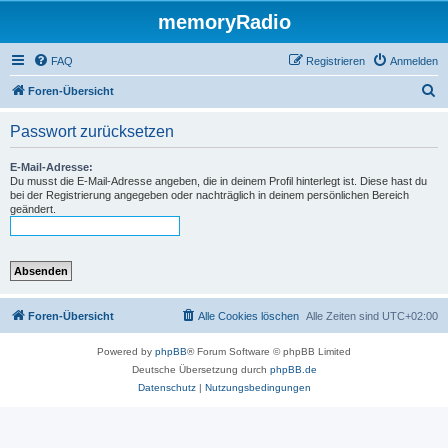
memoryRadio
FAQ
Registrieren
Anmelden
S
Foren-Übersicht
u
Passwort zurücksetzen
c
h
E-Mail-Adresse:
Du musst die E-Mail-Adresse angeben, die in deinem Profil hinterlegt ist. Diese hast du
e
bei der Registrierung angegeben oder nachträglich in deinem persönlichen Bereich
geändert.
Foren-Übersicht
Alle Cookies löschen
Alle Zeiten sind
UTC+02:00
Powered by
phpBB
® Forum Software © phpBB Limited
Deutsche Übersetzung durch
phpBB.de
Datenschutz
|
Nutzungsbedingungen