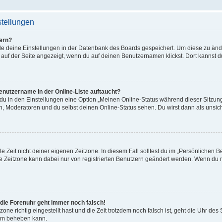
stellungen
ern?
alle deine Einstellungen in der Datenbank des Boards gespeichert. Um diese zu än
 auf der Seite angezeigt, wenn du auf deinen Benutzernamen klickst. Dort kannst d
enutzername in der Online-Liste auftaucht?
 du in den Einstellungen eine Option „Meinen Online-Status während dieser Sitzu
en, Moderatoren und du selbst deinen Online-Status sehen. Du wirst dann als unsic
e Zeit nicht deiner eigenen Zeitzone. In diesem Fall solltest du im „Persönlichen B
Die Zeitzone kann dabei nur von registrierten Benutzern geändert werden. Wenn du noch
r die Forenuhr geht immer noch falsch!
zone richtig eingestellt hast und die Zeit trotzdem noch falsch ist, geht die Uhr des
lem beheben kann.