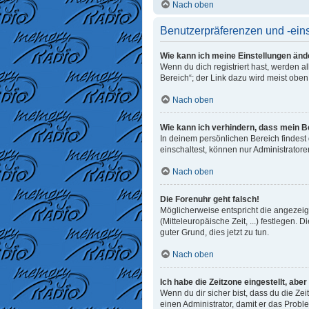
Nach oben
Benutzerpräferenzen und -ein
Wie kann ich meine Einstellungen änd
Wenn du dich registriert hast, werden 
Bereich“; der Link dazu wird meist oben
Nach oben
Wie kann ich verhindern, dass mein B
In deinem persönlichen Bereich findest
einschaltest, können nur Administrator
Nach oben
Die Forenuhr geht falsch!
Möglicherweise entspricht die angezeigt
(Mitteleuropäische Zeit, ...) festlegen. 
guter Grund, dies jetzt zu tun.
Nach oben
Ich habe die Zeitzone eingestellt, abe
Wenn du dir sicher bist, dass du die Zeit
einen Administrator, damit er das Prob