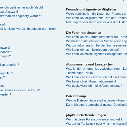
Forenuhr geht immer noch falsch!
Freunde und ignorierte Mitglieder
 zur Auswahl!
Wozu benötige ich die Listen der Freunde und
nutzernamen angezeigt werden?
Wie kann ich Mitglieder zur Liste der Freunde
hinzufügen oder diese wieder aus den Liste
ern?
ink klicke, werde ich aufgefordert, mich
Die Foren durchsuchen
Wie kann ich ein Forum oder mehrere Fore
Weshalb erhalte ich bei der Suche keine Er
Warum bekomme ich bei der Suche eine leer
Antwort?
Wie kann ich nach Mitgliedern suchen?
löschen?
Wie kann ich meine eigenen Beiträge und T
anfügen?
Abonnements und Lesezeichen
ten erstellen?
Was ist der Unterschied zwischen einem Le
?
Thema oder Forum?
ugreifen?
Wie kann ich ein Lesezeichen auf ein Them
gen?
Wie kann ich ein Forum abonnieren?
Wie deaktiviere ich meine Abonnements?
den?
im Schreiben eines Beitrags?
 werden?
Dateianhänge
Welche Dateianhänge sind in diesem Forum 
Kann ich eine Übersicht all meiner Dateianh
phpBB betreffende Fragen
Wer hat diese Forensoftware entwickelt?
Warum ist Funktion x oder y nicht enthalten