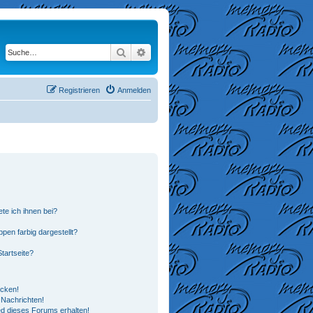
Suche
Erweiterte Suche
Registrieren
Anmelden
te ich ihnen bei?
en farbig dargestellt?
tartseite?
icken!
Nachrichten!
ed dieses Forums erhalten!