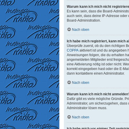
Warum kann ich mich nicht registrier
Es kann sein, dass die Board-Administr
auch sein, dass deine IP-Adresse oder 
Board-Administration.
Nach oben
Ich habe mich registriert, kann mich 
Überprüfe zuerst, ob du den richtigen
COPPA
aktiviert ist und du angegeben h
Anweisungen folgen, die du erhalten has
angemeldeten Mitglieder erst freigeschal
eine Aktivierung nötig ist oder nicht. 
korrekt eingegeben hast oder die E-Mai
dann kontaktiere einen Administrator.
Nach oben
Warum kann ich mich nicht anmelden
Dafür gibt es viele mögliche Gründe. Pr
Administrator, um sicherzugehen, dass d
Administrator lösen muss.
Nach oben
Ich habe mich vor einiger Zeit regist