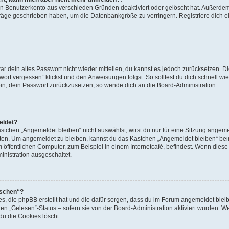
ein Benutzerkonto aus verschieden Gründen deaktiviert oder gelöscht hat. Außerde
eiträge geschrieben haben, um die Datenbankgröße zu verringern. Registriere dich 
war dein altes Passwort nicht wieder mitteilen, du kannst es jedoch zurücksetzen. 
ort vergessen“ klickst und den Anweisungen folgst. So solltest du dich schnell w
sein, dein Passwort zurückzusetzen, so wende dich an die Board-Administration.
eldet?
chen „Angemeldet bleiben“ nicht auswählst, wirst du nur für eine Sitzung angeme
tten. Um angemeldet zu bleiben, kannst du das Kästchen „Angemeldet bleiben“ bei
öffentlichen Computer, zum Beispiel in einem Internetcafé, befindest. Wenn diese 
inistration ausgeschaltet.
öschen“?
ies, die phpBB erstellt hat und die dafür sorgen, dass du im Forum angemeldet bl
den „Gelesen“-Status – sofern sie von der Board-Administration aktiviert wurden. 
u die Cookies löscht.