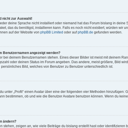
 nicht zur Auswahl!
eder deine Sprache nicht installiert oder niemand hat das Forum bislang in deine 
et, das du benötigst, installieren kann. Falls es noch nicht existiert, würden wir 
önnen auf der Website von
phpBB Limited
oder auf
phpBB.de
gefunden werden.
inem Benutzernamen angezeigt werden?
er bei deinem Benutzernamen stehen. Eines dieser Bilder ist meist mit deinem Rang 
gszahl oder deinen Status im Forum angeben. Das andere, meist größere, Bild wird 
n persönliches Bild, welches von Benutzer zu Benutzer unterschiedlich ist.
u unter „Profil“ einen Avatar über eine der folgenden vier Methoden hinzufügen: G
ann bestimmen, ob und wie die Benutzer Avatare benutzen können. Wenn du keinen 
hn ändern?
stehen, zeigen an, wie viele Beiträge du bislang erstellt hast oder identifiziere