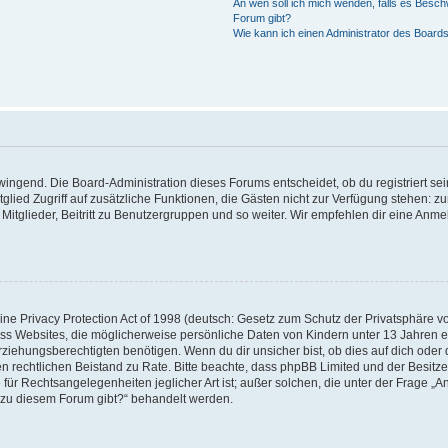
An wen soll ich mich wenden, falls es Besch
Forum gibt?
Wie kann ich einen Administrator des Boards
zwingend. Die Board-Administration dieses Forums entscheidet, ob du registriert se
Mitglied Zugriff auf zusätzliche Funktionen, die Gästen nicht zur Verfügung stehen: zu
itglieder, Beitritt zu Benutzergruppen und so weiter. Wir empfehlen dir eine Anmeld
e Privacy Protection Act of 1998 (deutsch: Gesetz zum Schutz der Privatsphäre von
ass Websites, die möglicherweise persönliche Daten von Kindern unter 13 Jahren 
iehungsberechtigten benötigen. Wenn du dir unsicher bist, ob dies auf dich oder d
 einen rechtlichen Beistand zu Rate. Bitte beachte, dass phpBB Limited und der Besi
 für Rechtsangelegenheiten jeglicher Art ist; außer solchen, die unter der Frage „A
 zu diesem Forum gibt?“ behandelt werden.