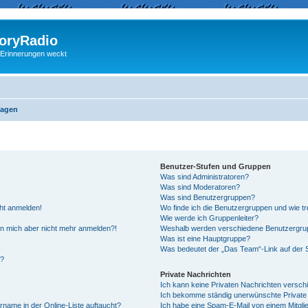
ryRadio
 Erinnerungen weckt
ragen
Benutzer-Stufen und Gruppen
Was sind Administratoren?
Was sind Moderatoren?
Was sind Benutzergruppen?
cht anmelden!
Wo finde ich die Benutzergruppen und wie tre
Wie werde ich Gruppenleiter?
kann mich aber nicht mehr anmelden?!
Weshalb werden verschiedene Benutzergrupp
Was ist eine Hauptgruppe?
Was bedeutet der „Das Team“-Link auf der S
“?
Private Nachrichten
Ich kann keine Privaten Nachrichten versch
Ich bekomme ständig unerwünschte Private 
rname in der Online-Liste auftaucht?
Ich habe eine Spam-E-Mail von einem Mitgli