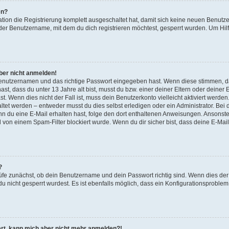
en?
ation die Registrierung komplett ausgeschaltet hat, damit sich keine neuen Benu
der Benutzername, mit dem du dich registrieren möchtest, gesperrt wurden. Um Hilf
aber nicht anmelden!
 Benutzernamen und das richtige Passwort eingegeben hast. Wenn diese stimmen, d
ast, dass du unter 13 Jahre alt bist, musst du bzw. einer deiner Eltern oder deine
t. Wenn dies nicht der Fall ist, muss dein Benutzerkonto vielleicht aktiviert werde
tet werden – entweder musst du dies selbst erledigen oder ein Administrator. Bei d
Wenn du eine E-Mail erhalten hast, folge den dort enthaltenen Anweisungen. Ansonst
l von einem Spam-Filter blockiert wurde. Wenn du dir sicher bist, dass deine E-Ma
?
üfe zunächst, ob dein Benutzername und dein Passwort richtig sind. Wenn dies der 
u nicht gesperrt wurdest. Es ist ebenfalls möglich, dass ein Konfigurationsproblem 
riert, kann mich aber nicht mehr anmelden?!