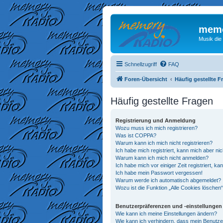
memo
Musik die
Schnellzugriff
FAQ
Foren-Übersicht
Häufig gestellte F
Häufig gestellte Fragen
Registrierung und Anmeldung
Wozu muss ich mich registrieren?
Was ist COPPA?
Warum kann ich mich nicht registrieren?
Ich habe mich registriert, kann mich aber ni
Warum kann ich mich nicht anmelden?
Ich habe mich vor einiger Zeit registriert, 
Ich habe mein Passwort vergessen!
Warum werde ich automatisch abgemeldet?
Wozu ist die Funktion „Alle Cookies löschen
Benutzerpräferenzen und -einstellungen
Wie kann ich meine Einstellungen ändern?
Wie kann ich verhindern, dass mein Benutze