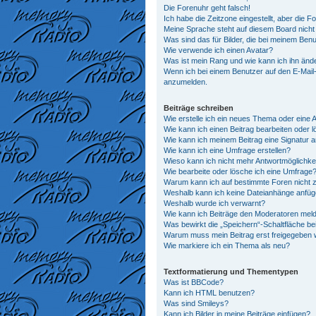
Die Forenuhr geht falsch!
Ich habe die Zeitzone eingestellt, aber die 
Meine Sprache steht auf diesem Board nicht
Was sind das für Bilder, die bei meinem Be
Wie verwende ich einen Avatar?
Was ist mein Rang und wie kann ich ihn änd
Wenn ich bei einem Benutzer auf den E-Mail-L
anzumelden.
Beiträge schreiben
Wie erstelle ich ein neues Thema oder eine 
Wie kann ich einen Beitrag bearbeiten oder 
Wie kann ich meinem Beitrag eine Signatur 
Wie kann ich eine Umfrage erstellen?
Wieso kann ich nicht mehr Antwortmöglichkei
Wie bearbeite oder lösche ich eine Umfrage
Warum kann ich auf bestimmte Foren nicht z
Weshalb kann ich keine Dateianhänge anfü
Weshalb wurde ich verwarnt?
Wie kann ich Beiträge den Moderatoren mel
Was bewirkt die „Speichern“-Schaltfläche be
Warum muss mein Beitrag erst freigegeben
Wie markiere ich ein Thema als neu?
Textformatierung und Thementypen
Was ist BBCode?
Kann ich HTML benutzen?
Was sind Smileys?
Kann ich Bilder in meine Beiträge einfügen?