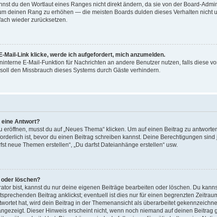
st du den Wortlaut eines Ranges nicht direkt ändern, da sie von der Board-Adminis
 um deinen Rang zu erhöhen — die meisten Boards dulden dieses Verhalten nicht u
ach wieder zurücksetzen.
-Mail-Link klicke, werde ich aufgefordert, mich anzumelden.
reninterne E-Mail-Funktion für Nachrichten an andere Benutzer nutzen, falls diese v
soll den Missbrauch dieses Systems durch Gäste verhindern.
r eine Antwort?
röffnen, musst du auf „Neues Thema“ klicken. Um auf einen Beitrag zu antworten,
forderlich ist, bevor du einen Beitrag schreiben kannst. Deine Berechtigungen sin
arfst neue Themen erstellen“, „Du darfst Dateianhänge erstellen“ usw.
n oder löschen?
ator bist, kannst du nur deine eigenen Beiträge bearbeiten oder löschen. Du kanns
sprechenden Beitrag anklickst; eventuell ist dies nur für einen begrenzten Zeitra
wortet hat, wird dein Beitrag in der Themenansicht als überarbeitet gekennzeichne
 angezeigt. Dieser Hinweis erscheint nicht, wenn noch niemand auf deinen Beitrag 