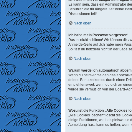
Es kann sein, dass ein Administrator d
Benutzer, die für längere Zeit keine B
Diskussionen teil!
Nach oben
Ich habe mein Passwort vergessen!
Das ist nicht schlimm! Wir können dir z
Anmelde-Seite auf „Ich habe mein Passw
Solltest du trotzdem nicht in der Lage 
Nach oben
Warum werde ich automatisch abgem
Wenn du beim Anmelden das Kontrollkäst
deines Benutzerkontos durch einen Dri
empfehlenswert, wenn du dich an einem 
wurde sie vermutlich von der Board-Adm
Nach oben
Wozu ist die Funktion „Alle Cookies l
„Alle Cookies löschen“ löscht die Cook
einige Funktionen, wie beispielsweise 
Abmeldung hast, kann es helfen, wenn d