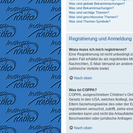
Was sind globale Bekanntmachungen?
Was sind Bekanntmachungen?
Was sind wichtige Themen?
Was sind geschlossene Themen?
Was sind Themen-Symbole?
Registrierung und Anmeldung
Wozu muss ich mich registrieren?
Eine Registrierung ist nicht unbedingt 
jeden Fall erhältst du als registriertes 
Nachrichten, E-Mail-Versand an andere M
zahlreiche Vorteile bietet.
Nach oben
Was ist COPPA?
COPPA, ausgeschrieben Children’s Onlin
Gesetz in den USA, welches festlegt, d
Eltern beziehungsweise des oder der Erz
registrieren versuchst, zutrifft, ziehe
anbieten kann und nicht die Anlaufstelle
Beschwerden oder juristische Anfragen
Nach oben