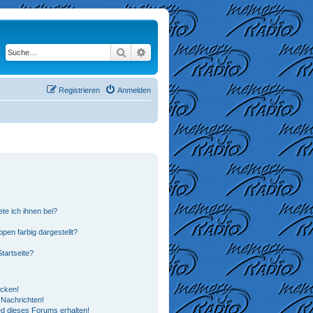
Suche
Erweiterte Suche
Registrieren
Anmelden
te ich ihnen bei?
en farbig dargestellt?
tartseite?
icken!
Nachrichten!
ed dieses Forums erhalten!