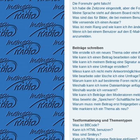
Die Forenuhr geht falsch!
Ich habe die Zeitzone eingestellt, aber die 
Meine Sprache steht auf diesem Board nicht
Was sind das für Bilder, die bei meinem Be
Wie verwende ich einen Avatar?
Was ist mein Rang und wie kann ich ihn änd
Wenn ich bei einem Benutzer auf den E-Mail-L
anzumelden.
Beiträge schreiben
Wie erstelle ich ein neues Thema oder eine 
Wie kann ich einen Beitrag bearbeiten oder 
Wie kann ich meinem Beitrag eine Signatur 
Wie kann ich eine Umfrage erstellen?
Wieso kann ich nicht mehr Antwortmöglichkei
Wie bearbeite oder lösche ich eine Umfrage
Warum kann ich auf bestimmte Foren nicht z
Weshalb kann ich keine Dateianhänge anfü
Weshalb wurde ich verwarnt?
Wie kann ich Beiträge den Moderatoren mel
Was bewirkt die „Speichern“-Schaltfläche be
Warum muss mein Beitrag erst freigegeben
Wie markiere ich ein Thema als neu?
Textformatierung und Thementypen
Was ist BBCode?
Kann ich HTML benutzen?
Was sind Smileys?
Kann ich Bilder in meine Beiträge einfügen?