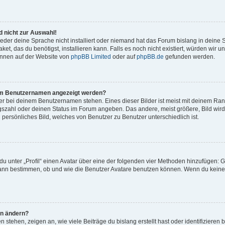
 nicht zur Auswahl!
eder deine Sprache nicht installiert oder niemand hat das Forum bislang in deine 
et, das du benötigst, installieren kann. Falls es noch nicht existiert, würden wir 
önnen auf der Website von
phpBB Limited
oder auf
phpBB.de
gefunden werden.
inem Benutzernamen angezeigt werden?
er bei deinem Benutzernamen stehen. Eines dieser Bilder ist meist mit deinem Rang 
gszahl oder deinen Status im Forum angeben. Das andere, meist größere, Bild wird 
n persönliches Bild, welches von Benutzer zu Benutzer unterschiedlich ist.
u unter „Profil“ einen Avatar über eine der folgenden vier Methoden hinzufügen: G
ann bestimmen, ob und wie die Benutzer Avatare benutzen können. Wenn du keinen 
hn ändern?
stehen, zeigen an, wie viele Beiträge du bislang erstellt hast oder identifiziere