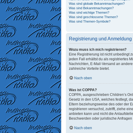
Was sind globale Bekanntmachungen?
Was sind Bekanntmachungen?
Was sind wichtige Themen?
Was sind geschlossene Themen?
Was sind Themen-Symbole?
Registrierung und Anmeldung
Wozu muss ich mich registrieren?
Eine Registrierung ist nicht unbedingt 
jeden Fall erhältst du als registriertes 
Nachrichten, E-Mail-Versand an andere M
zahlreiche Vorteile bietet.
Nach oben
Was ist COPPA?
COPPA, ausgeschrieben Children’s Onlin
Gesetz in den USA, welches festlegt, d
Eltern beziehungsweise des oder der Erz
registrieren versuchst, zutrifft, ziehe
anbieten kann und nicht die Anlaufstelle
Beschwerden oder juristische Anfragen
Nach oben