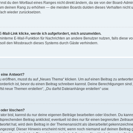
st du den Wortlaut eines Ranges nicht direkt ändern, da sie von der Board-Adminis
 um deinen Rang zu erhöhen — die meisten Boards dulden dieses Verhalten nicht u
ach wieder zurücksetzen.
-Mail-Link klicke, werde ich aufgefordert, mich anzumelden.
reninterne E-Mail-Funktion für Nachrichten an andere Benutzer nutzen, falls diese v
soll den Missbrauch dieses Systems durch Gäste verhindern.
r eine Antwort?
röffnen, musst du auf „Neues Thema“ klicken. Um auf einen Beitrag zu antworten,
forderlich ist, bevor du einen Beitrag schreiben kannst. Deine Berechtigungen sin
arfst neue Themen erstellen“, „Du darfst Dateianhänge erstellen“ usw.
n oder löschen?
ator bist, kannst du nur deine eigenen Beiträge bearbeiten oder löschen. Du kanns
sprechenden Beitrag anklickst; eventuell ist dies nur für einen begrenzten Zeitra
wortet hat, wird dein Beitrag in der Themenansicht als überarbeitet gekennzeichne
 angezeigt. Dieser Hinweis erscheint nicht, wenn noch niemand auf deinen Beitrag 