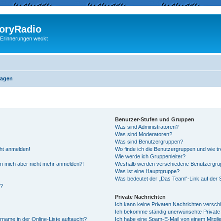
ryRadio
 Erinnerungen weckt
ragen
Benutzer-Stufen und Gruppen
Was sind Administratoren?
Was sind Moderatoren?
Was sind Benutzergruppen?
cht anmelden!
Wo finde ich die Benutzergruppen und wie tre
Wie werde ich Gruppenleiter?
kann mich aber nicht mehr anmelden?!
Weshalb werden verschiedene Benutzergrupp
Was ist eine Hauptgruppe?
Was bedeutet der „Das Team“-Link auf der S
“?
Private Nachrichten
Ich kann keine Privaten Nachrichten versch
Ich bekomme ständig unerwünschte Private 
rname in der Online-Liste auftaucht?
Ich habe eine Spam-E-Mail von einem Mitgli