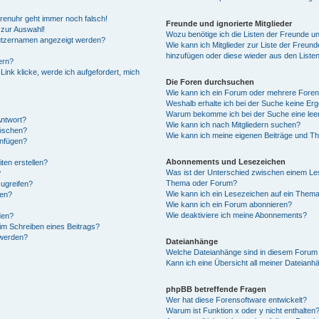
Forenuhr geht immer noch falsch!
Freunde und ignorierte Mitglieder
 zur Auswahl!
Wozu benötige ich die Listen der Freunde und
nutzernamen angezeigt werden?
Wie kann ich Mitglieder zur Liste der Freunde
hinzufügen oder diese wieder aus den Liste
ern?
ink klicke, werde ich aufgefordert, mich
Die Foren durchsuchen
Wie kann ich ein Forum oder mehrere Fore
Weshalb erhalte ich bei der Suche keine Er
Warum bekomme ich bei der Suche eine leer
Antwort?
Wie kann ich nach Mitgliedern suchen?
löschen?
Wie kann ich meine eigenen Beiträge und T
anfügen?
Abonnements und Lesezeichen
ten erstellen?
Was ist der Unterschied zwischen einem Le
?
Thema oder Forum?
ugreifen?
Wie kann ich ein Lesezeichen auf ein Them
gen?
Wie kann ich ein Forum abonnieren?
Wie deaktiviere ich meine Abonnements?
den?
im Schreiben eines Beitrags?
 werden?
Dateianhänge
Welche Dateianhänge sind in diesem Forum 
Kann ich eine Übersicht all meiner Dateianh
phpBB betreffende Fragen
Wer hat diese Forensoftware entwickelt?
Warum ist Funktion x oder y nicht enthalten