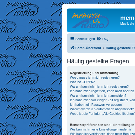
memo
Musik die
Schnellzugriff
FAQ
Foren-Übersicht
Häufig gestellte F
Häufig gestellte Fragen
Registrierung und Anmeldung
Wozu muss ich mich registrieren?
Was ist COPPA?
Warum kann ich mich nicht registrieren?
Ich habe mich registriert, kann mich aber ni
Warum kann ich mich nicht anmelden?
Ich habe mich vor einiger Zeit registriert, 
Ich habe mein Passwort vergessen!
Warum werde ich automatisch abgemeldet?
Wozu ist die Funktion „Alle Cookies löschen
Benutzerpräferenzen und -einstellungen
Wie kann ich meine Einstellungen ändern?
Wie kann ich verhindern, dass mein Benutze