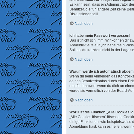
Es kann sein, dass ein Administrator d
Benutzer, die für längere Zeit keine B
Diskussionen teil!
Nach oben
Ich habe mein Passwort vergessen!
Das ist nicht schlimm! Wir können dir z
Anmelde-Seite auf „Ich habe mein Passw
Solltest du trotzdem nicht in der Lage 
Nach oben
Warum werde ich automatisch abgem
Wenn du beim Anmelden das Kontrollkäst
deines Benutzerkontos durch einen Dri
empfehlenswert, wenn du dich an einem 
wurde sie vermutlich von der Board-Adm
Nach oben
Wozu ist die Funktion „Alle Cookies l
„Alle Cookies löschen“ löscht die Cook
einige Funktionen, wie beispielsweise 
Abmeldung hast, kann es helfen, wenn d