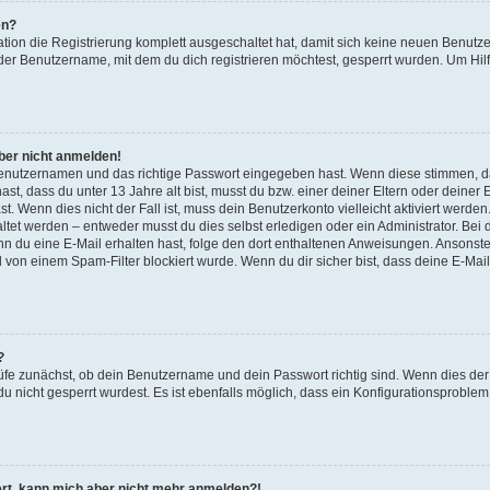
en?
ation die Registrierung komplett ausgeschaltet hat, damit sich keine neuen Benu
der Benutzername, mit dem du dich registrieren möchtest, gesperrt wurden. Um Hilf
aber nicht anmelden!
 Benutzernamen und das richtige Passwort eingegeben hast. Wenn diese stimmen, d
ast, dass du unter 13 Jahre alt bist, musst du bzw. einer deiner Eltern oder deine
t. Wenn dies nicht der Fall ist, muss dein Benutzerkonto vielleicht aktiviert werde
tet werden – entweder musst du dies selbst erledigen oder ein Administrator. Bei d
Wenn du eine E-Mail erhalten hast, folge den dort enthaltenen Anweisungen. Ansonst
l von einem Spam-Filter blockiert wurde. Wenn du dir sicher bist, dass deine E-Ma
?
üfe zunächst, ob dein Benutzername und dein Passwort richtig sind. Wenn dies der 
u nicht gesperrt wurdest. Es ist ebenfalls möglich, dass ein Konfigurationsproblem 
riert, kann mich aber nicht mehr anmelden?!