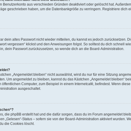
ein Benutzerkonto aus verschieden Gründen deaktiviert oder gelöscht hat. Außerde
eiträge geschrieben haben, um die Datenbankgröße zu verringern. Registriere dich 
war dein altes Passwort nicht wieder mitteilen, du kannst es jedoch zurücksetzen. 
ort vergessen“ klickst und den Anweisungen folgst. So solltest du dich schnell w
sein, dein Passwort zurückzusetzen, so wende dich an die Board-Administration.
eldet?
chen „Angemeldet bleiben“ nicht auswählst, wirst du nur für eine Sitzung angeme
tten. Um angemeldet zu bleiben, kannst du das Kästchen „Angemeldet bleiben“ bei
öffentlichen Computer, zum Beispiel in einem Internetcafé, befindest. Wenn diese 
inistration ausgeschaltet.
öschen“?
ies, die phpBB erstellt hat und die dafür sorgen, dass du im Forum angemeldet bl
den „Gelesen“-Status – sofern sie von der Board-Administration aktiviert wurden. 
u die Cookies löscht.