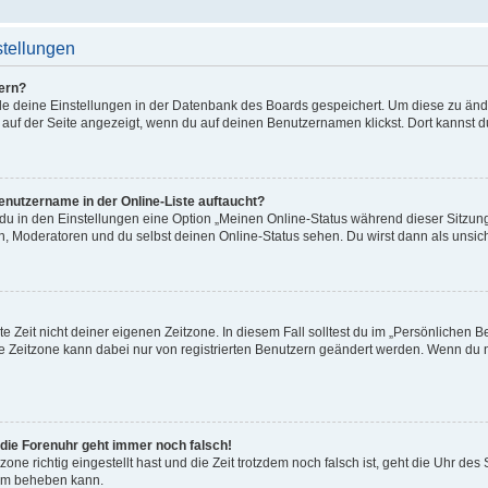
stellungen
ern?
alle deine Einstellungen in der Datenbank des Boards gespeichert. Um diese zu än
 auf der Seite angezeigt, wenn du auf deinen Benutzernamen klickst. Dort kannst d
enutzername in der Online-Liste auftaucht?
 du in den Einstellungen eine Option „Meinen Online-Status während dieser Sitzu
en, Moderatoren und du selbst deinen Online-Status sehen. Du wirst dann als unsic
e Zeit nicht deiner eigenen Zeitzone. In diesem Fall solltest du im „Persönlichen B
Die Zeitzone kann dabei nur von registrierten Benutzern geändert werden. Wenn du noch
r die Forenuhr geht immer noch falsch!
zone richtig eingestellt hast und die Zeit trotzdem noch falsch ist, geht die Uhr des
lem beheben kann.