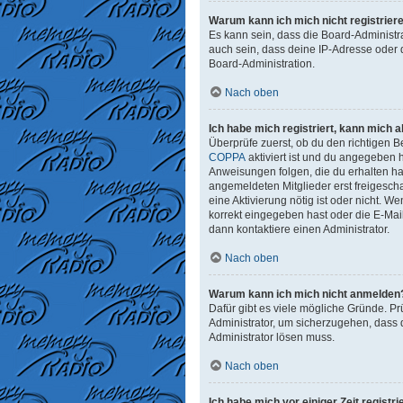
Warum kann ich mich nicht registrier
Es kann sein, dass die Board-Administr
auch sein, dass deine IP-Adresse oder 
Board-Administration.
Nach oben
Ich habe mich registriert, kann mich 
Überprüfe zuerst, ob du den richtigen
COPPA
aktiviert ist und du angegeben h
Anweisungen folgen, die du erhalten has
angemeldeten Mitglieder erst freigeschal
eine Aktivierung nötig ist oder nicht. 
korrekt eingegeben hast oder die E-Mai
dann kontaktiere einen Administrator.
Nach oben
Warum kann ich mich nicht anmelden
Dafür gibt es viele mögliche Gründe. Pr
Administrator, um sicherzugehen, dass d
Administrator lösen muss.
Nach oben
Ich habe mich vor einiger Zeit regist