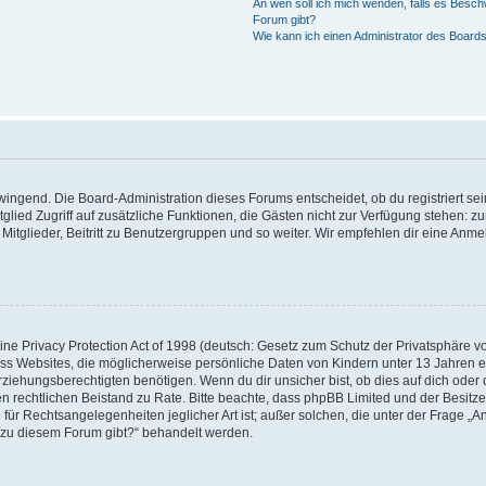
An wen soll ich mich wenden, falls es Besch
Forum gibt?
Wie kann ich einen Administrator des Boards
zwingend. Die Board-Administration dieses Forums entscheidet, ob du registriert se
Mitglied Zugriff auf zusätzliche Funktionen, die Gästen nicht zur Verfügung stehen: zu
itglieder, Beitritt zu Benutzergruppen und so weiter. Wir empfehlen dir eine Anmeld
e Privacy Protection Act of 1998 (deutsch: Gesetz zum Schutz der Privatsphäre von
ass Websites, die möglicherweise persönliche Daten von Kindern unter 13 Jahren 
iehungsberechtigten benötigen. Wenn du dir unsicher bist, ob dies auf dich oder d
 einen rechtlichen Beistand zu Rate. Bitte beachte, dass phpBB Limited und der Besi
 für Rechtsangelegenheiten jeglicher Art ist; außer solchen, die unter der Frage „A
 zu diesem Forum gibt?“ behandelt werden.