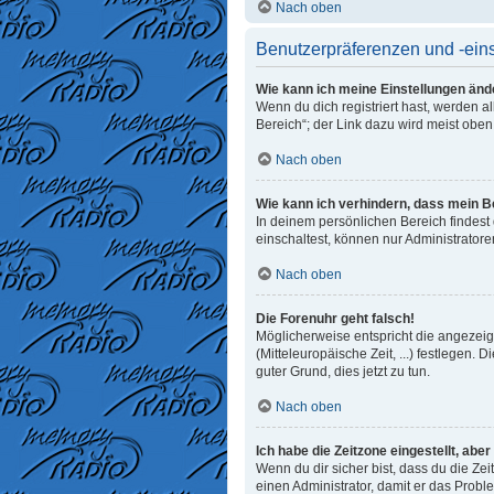
Nach oben
Benutzerpräferenzen und -ein
Wie kann ich meine Einstellungen änd
Wenn du dich registriert hast, werden 
Bereich“; der Link dazu wird meist oben
Nach oben
Wie kann ich verhindern, dass mein B
In deinem persönlichen Bereich findest
einschaltest, können nur Administrator
Nach oben
Die Forenuhr geht falsch!
Möglicherweise entspricht die angezeigt
(Mitteleuropäische Zeit, ...) festlegen. 
guter Grund, dies jetzt zu tun.
Nach oben
Ich habe die Zeitzone eingestellt, abe
Wenn du dir sicher bist, dass du die Zeit
einen Administrator, damit er das Prob