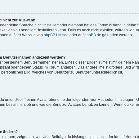
 nicht zur Auswahl!
eder deine Sprache nicht installiert oder niemand hat das Forum bislang in deine 
et, das du benötigst, installieren kann. Falls es noch nicht existiert, würden wir 
önnen auf der Website von
phpBB Limited
oder auf
phpBB.de
gefunden werden.
inem Benutzernamen angezeigt werden?
er bei deinem Benutzernamen stehen. Eines dieser Bilder ist meist mit deinem Rang 
gszahl oder deinen Status im Forum angeben. Das andere, meist größere, Bild wird 
n persönliches Bild, welches von Benutzer zu Benutzer unterschiedlich ist.
u unter „Profil“ einen Avatar über eine der folgenden vier Methoden hinzufügen: G
ann bestimmen, ob und wie die Benutzer Avatare benutzen können. Wenn du keinen 
hn ändern?
stehen, zeigen an, wie viele Beiträge du bislang erstellt hast oder identifiziere