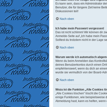
Es kann sein, dass ein Administrator d
Benutzer, die für längere Zeit keine B
Diskussionen teil!
Nach oben
Ich habe mein Passwort vergessen!
Das ist nicht schlimm! Wir können dir z
Anmelde-Seite auf „Ich habe mein Passw
Solltest du trotzdem nicht in der Lage 
Nach oben
Warum werde ich automatisch abgem
Wenn du beim Anmelden das Kontrollkäst
deines Benutzerkontos durch einen Dri
empfehlenswert, wenn du dich an einem 
wurde sie vermutlich von der Board-Adm
Nach oben
Wozu ist die Funktion „Alle Cookies l
„Alle Cookies löschen“ löscht die Cook
einige Funktionen, wie beispielsweise 
Abmeldung hast, kann es helfen, wenn d