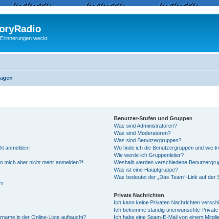
ryRadio
 Erinnerungen weckt
ragen
Benutzer-Stufen und Gruppen
Was sind Administratoren?
Was sind Moderatoren?
Was sind Benutzergruppen?
cht anmelden!
Wo finde ich die Benutzergruppen und wie tre
Wie werde ich Gruppenleiter?
kann mich aber nicht mehr anmelden?!
Weshalb werden verschiedene Benutzergrupp
Was ist eine Hauptgruppe?
Was bedeutet der „Das Team“-Link auf der S
“?
Private Nachrichten
Ich kann keine Privaten Nachrichten versch
Ich bekomme ständig unerwünschte Private 
rname in der Online-Liste auftaucht?
Ich habe eine Spam-E-Mail von einem Mitgli