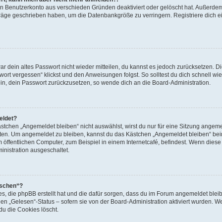
ein Benutzerkonto aus verschieden Gründen deaktiviert oder gelöscht hat. Außerde
eiträge geschrieben haben, um die Datenbankgröße zu verringern. Registriere dich 
war dein altes Passwort nicht wieder mitteilen, du kannst es jedoch zurücksetzen. 
ort vergessen“ klickst und den Anweisungen folgst. So solltest du dich schnell w
sein, dein Passwort zurückzusetzen, so wende dich an die Board-Administration.
eldet?
chen „Angemeldet bleiben“ nicht auswählst, wirst du nur für eine Sitzung angeme
tten. Um angemeldet zu bleiben, kannst du das Kästchen „Angemeldet bleiben“ bei
öffentlichen Computer, zum Beispiel in einem Internetcafé, befindest. Wenn diese 
inistration ausgeschaltet.
öschen“?
ies, die phpBB erstellt hat und die dafür sorgen, dass du im Forum angemeldet bl
den „Gelesen“-Status – sofern sie von der Board-Administration aktiviert wurden. 
u die Cookies löscht.