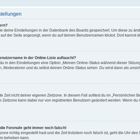
stellungen
ern?
alle deine Einstellungen in der Datenbank des Boards gespeichert. Um diese zu än
 auf der Seite angezeigt, wenn du auf deinen Benutzernamen klickst. Dort kannst d
enutzername in der Online-Liste auftaucht?
 du in den Einstellungen eine Option „Meinen Online-Status während dieser Sitzu
en, Moderatoren und du selbst deinen Online-Status sehen. Du wirst dann als unsic
e Zeit nicht deiner eigenen Zeitzone. In diesem Fall solltest du im „Persönlichen B
Die Zeitzone kann dabei nur von registrierten Benutzern geändert werden. Wenn du noch
r die Forenuhr geht immer noch falsch!
zone richtig eingestellt hast und die Zeit trotzdem noch falsch ist, geht die Uhr des
lem beheben kann.