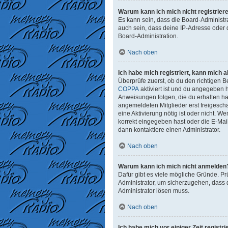
Warum kann ich mich nicht registrier
Es kann sein, dass die Board-Administr
auch sein, dass deine IP-Adresse oder 
Board-Administration.
Nach oben
Ich habe mich registriert, kann mich 
Überprüfe zuerst, ob du den richtigen
COPPA
aktiviert ist und du angegeben h
Anweisungen folgen, die du erhalten has
angemeldeten Mitglieder erst freigeschal
eine Aktivierung nötig ist oder nicht. 
korrekt eingegeben hast oder die E-Mai
dann kontaktiere einen Administrator.
Nach oben
Warum kann ich mich nicht anmelden
Dafür gibt es viele mögliche Gründe. Pr
Administrator, um sicherzugehen, dass d
Administrator lösen muss.
Nach oben
Ich habe mich vor einiger Zeit regist