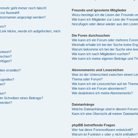
Forenuhr geht immer noch falsch!
Freunde und ignorierte Mitglieder
 zur Auswahl!
Wozu benötige ich die Listen der Freunde und
nutzernamen angezeigt werden?
Wie kann ich Mitglieder zur Liste der Freunde
hinzufügen oder diese wieder aus den Liste
ern?
ink klicke, werde ich aufgefordert, mich
Die Foren durchsuchen
Wie kann ich ein Forum oder mehrere Fore
Weshalb erhalte ich bei der Suche keine Er
Warum bekomme ich bei der Suche eine leer
Antwort?
Wie kann ich nach Mitgliedern suchen?
löschen?
Wie kann ich meine eigenen Beiträge und T
anfügen?
Abonnements und Lesezeichen
ten erstellen?
Was ist der Unterschied zwischen einem Le
?
Thema oder Forum?
ugreifen?
Wie kann ich ein Lesezeichen auf ein Them
gen?
Wie kann ich ein Forum abonnieren?
Wie deaktiviere ich meine Abonnements?
den?
im Schreiben eines Beitrags?
 werden?
Dateianhänge
Welche Dateianhänge sind in diesem Forum 
Kann ich eine Übersicht all meiner Dateianh
phpBB betreffende Fragen
Wer hat diese Forensoftware entwickelt?
Warum ist Funktion x oder y nicht enthalten