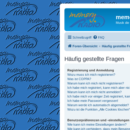
memo
Musik die
Schnellzugriff
FAQ
Foren-Übersicht
Häufig gestellte F
Häufig gestellte Fragen
Registrierung und Anmeldung
Wozu muss ich mich registrieren?
Was ist COPPA?
Warum kann ich mich nicht registrieren?
Ich habe mich registriert, kann mich aber ni
Warum kann ich mich nicht anmelden?
Ich habe mich vor einiger Zeit registriert, 
Ich habe mein Passwort vergessen!
Warum werde ich automatisch abgemeldet?
Wozu ist die Funktion „Alle Cookies löschen
Benutzerpräferenzen und -einstellungen
Wie kann ich meine Einstellungen ändern?
Wie kann ich verhindern, dass mein Benutze