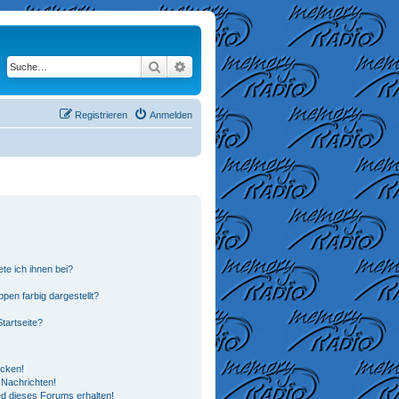
Suche
Erweiterte Suche
Registrieren
Anmelden
te ich ihnen bei?
en farbig dargestellt?
tartseite?
icken!
Nachrichten!
ed dieses Forums erhalten!