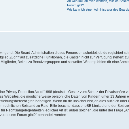
An wen soll ich mich wenden, falls es Besch
Forum gibt?
Wie kann ich einen Administrator des Boards
zwingend. Die Board-Administration dieses Forums entscheidet, ob du registriert se
Mitglied Zugriff auf zusätzliche Funktionen, die Gästen nicht zur Verfügung stehen: zu
itglieder, Beitritt zu Benutzergruppen und so weiter. Wir empfehlen dir eine Anmeld
e Privacy Protection Act of 1998 (deutsch: Gesetz zum Schutz der Privatsphäre von
ass Websites, die möglicherweise persönliche Daten von Kindern unter 13 Jahren 
iehungsberechtigten benötigen. Wenn du dir unsicher bist, ob dies auf dich oder d
 einen rechtlichen Beistand zu Rate. Bitte beachte, dass phpBB Limited und der Besi
 für Rechtsangelegenheiten jeglicher Art ist; außer solchen, die unter der Frage „A
 zu diesem Forum gibt?“ behandelt werden.