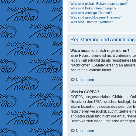
Was sind globale Bekanntmachungen?
Was sind Bekanntmachungen?
Was sind wichtige Themen?
Was sind geschlossene Themen?
Was sind Themen-Symbole?
Registrierung und Anmeldung
Wozu muss ich mich registrieren?
Eine Registrierung ist nicht unbedingt 
jeden Fall erhältst du als registriertes 
Nachrichten, E-Mail-Versand an andere M
zahlreiche Vorteile bietet.
Nach oben
Was ist COPPA?
COPPA, ausgeschrieben Children’s Onlin
Gesetz in den USA, welches festlegt, d
Eltern beziehungsweise des oder der Erz
registrieren versuchst, zutrifft, ziehe
anbieten kann und nicht die Anlaufstelle
Beschwerden oder juristische Anfragen
Nach oben