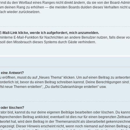
st du den Wortlaut eines Ranges nicht direkt ändern, da sie von der Board-Adminis
 um deinen Rang zu erhöhen — die meisten Boards dulden dieses Verhalten nicht u
ach wieder zurücksetzen.
-Mail-Link klicke, werde ich aufgefordert, mich anzumelden.
reninterne E-Mail-Funktion für Nachrichten an andere Benutzer nutzen, falls diese v
soll den Missbrauch dieses Systems durch Gäste verhindern.
r eine Antwort?
röffnen, musst du auf „Neues Thema“ klicken. Um auf einen Beitrag zu antworten,
forderlich ist, bevor du einen Beitrag schreiben kannst. Deine Berechtigungen sin
arfst neue Themen erstellen“, „Du darfst Dateianhänge erstellen“ usw.
n oder löschen?
ator bist, kannst du nur deine eigenen Beiträge bearbeiten oder löschen. Du kanns
sprechenden Beitrag anklickst; eventuell ist dies nur für einen begrenzten Zeitra
wortet hat, wird dein Beitrag in der Themenansicht als überarbeitet gekennzeichne
 angezeigt. Dieser Hinweis erscheint nicht, wenn noch niemand auf deinen Beitrag 