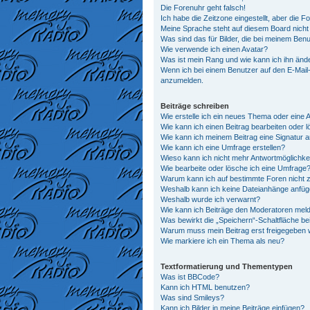
Die Forenuhr geht falsch!
Ich habe die Zeitzone eingestellt, aber die 
Meine Sprache steht auf diesem Board nicht
Was sind das für Bilder, die bei meinem Be
Wie verwende ich einen Avatar?
Was ist mein Rang und wie kann ich ihn änd
Wenn ich bei einem Benutzer auf den E-Mail-L
anzumelden.
Beiträge schreiben
Wie erstelle ich ein neues Thema oder eine 
Wie kann ich einen Beitrag bearbeiten oder 
Wie kann ich meinem Beitrag eine Signatur 
Wie kann ich eine Umfrage erstellen?
Wieso kann ich nicht mehr Antwortmöglichkei
Wie bearbeite oder lösche ich eine Umfrage
Warum kann ich auf bestimmte Foren nicht z
Weshalb kann ich keine Dateianhänge anfü
Weshalb wurde ich verwarnt?
Wie kann ich Beiträge den Moderatoren mel
Was bewirkt die „Speichern“-Schaltfläche be
Warum muss mein Beitrag erst freigegeben
Wie markiere ich ein Thema als neu?
Textformatierung und Thementypen
Was ist BBCode?
Kann ich HTML benutzen?
Was sind Smileys?
Kann ich Bilder in meine Beiträge einfügen?