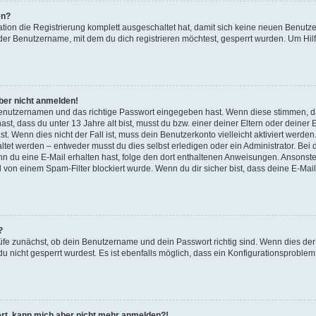
en?
ation die Registrierung komplett ausgeschaltet hat, damit sich keine neuen Benu
der Benutzername, mit dem du dich registrieren möchtest, gesperrt wurden. Um Hilf
aber nicht anmelden!
 Benutzernamen und das richtige Passwort eingegeben hast. Wenn diese stimmen, d
ast, dass du unter 13 Jahre alt bist, musst du bzw. einer deiner Eltern oder deine
t. Wenn dies nicht der Fall ist, muss dein Benutzerkonto vielleicht aktiviert werde
tet werden – entweder musst du dies selbst erledigen oder ein Administrator. Bei d
Wenn du eine E-Mail erhalten hast, folge den dort enthaltenen Anweisungen. Ansonst
l von einem Spam-Filter blockiert wurde. Wenn du dir sicher bist, dass deine E-Ma
?
üfe zunächst, ob dein Benutzername und dein Passwort richtig sind. Wenn dies der 
u nicht gesperrt wurdest. Es ist ebenfalls möglich, dass ein Konfigurationsproblem 
riert, kann mich aber nicht mehr anmelden?!