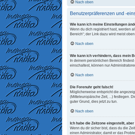
Nach oben
Benutzerpräferenzen und -ein
Wie kann ich meine Einstellungen änd
Wenn du dich registriert hast, werden 
Bereich“; der Link dazu wird meist oben
Nach oben
Wie kann ich verhindern, dass mein B
In deinem persönlichen Bereich findest
einschaltest, können nur Administrator
Nach oben
Die Forenuhr geht falsch!
Möglicherweise entspricht die angezeigt
(Mitteleuropäische Zeit, ...) festlegen. 
guter Grund, dies jetzt zu tun.
Nach oben
Ich habe die Zeitzone eingestellt, abe
Wenn du dir sicher bist, dass du die Zeit
einen Administrator, damit er das Prob