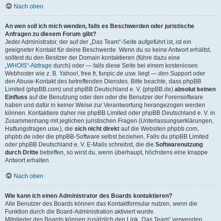
Nach oben
An wen soll ich mich wenden, falls es Beschwerden oder juristische
Anfragen zu diesem Forum gibt?
Jeder Administrator, der auf der „Das Team“-Seite aufgeführt ist, ist ein
geeigneter Kontakt für deine Beschwerde. Wenn du so keine Antwort erhältst,
solltest du den Besitzer der Domain kontaktieren (führe dazu eine
„WHOIS“-Abfrage
durch) oder — falls diese Seite bei einem kostenlosen
Webhoster wie z. B. Yahoo!, free.fr, funpic.de usw. liegt — den Support oder
den Abuse-Kontakt des betreffenden Dienstes. Bitte beachte, dass phpBB
Limited (phpBB.com) und phpBB Deutschland e. V. (phpBB.de)
absolut keinen
Einfluss
auf die Benutzung oder den oder die Benutzer der Forensoftware
haben und dafür in keiner Weise zur Verantwortung herangezogen werden
können. Kontaktiere daher nie phpBB Limited oder phpBB Deutschland e. V. in
Zusammenhang mit jeglichen juristischen Fragen (Unterlassungserklärungen,
Haftungsfragen usw.), die
sich nicht direkt
auf die Websiten phpbb.com,
phpbb.de oder die phpBB-Software selbst beziehen. Falls du phpBB Limited
oder phpBB Deutschland e. V. E-Mails schreibst, die die
Softwarenutzung
durch Dritte
betreffen, so wirst du, wenn überhaupt, höchstens eine knappe
Antwort erhalten.
Nach oben
Wie kann ich einen Administrator des Boards kontaktieren?
Alle Benutzer des Boards können das Kontaktformular nutzen, wenn die
Funktion durch die Board-Administration aktiviert wurde.
Mitglieder des Boards können zusätzlich den Link „Das Team“ verwenden.