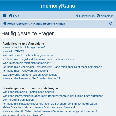
memoryRadio
FAQ
Registrieren
Anmelden
S
Foren-Übersicht
Häufig gestellte Fragen
u
Häufig gestellte Fragen
c
h
Registrierung und Anmeldung
Wozu muss ich mich registrieren?
e
Was ist COPPA?
Warum kann ich mich nicht registrieren?
Ich habe mich registriert, kann mich aber nicht anmelden!
Warum kann ich mich nicht anmelden?
Ich habe mich vor einiger Zeit registriert, kann mich aber nicht mehr anmelden?!
Ich habe mein Passwort vergessen!
Warum werde ich automatisch abgemeldet?
Wozu ist die Funktion „Alle Cookies löschen“?
Benutzerpräferenzen und -einstellungen
Wie kann ich meine Einstellungen ändern?
Wie kann ich verhindern, dass mein Benutzername in der Online-Liste auftaucht?
Die Forenuhr geht falsch!
Ich habe die Zeitzone eingestellt, aber die Forenuhr geht immer noch falsch!
Meine Sprache steht auf diesem Board nicht zur Auswahl!
Was sind das für Bilder, die bei meinem Benutzernamen angezeigt werden?
Wie verwende ich einen Avatar?