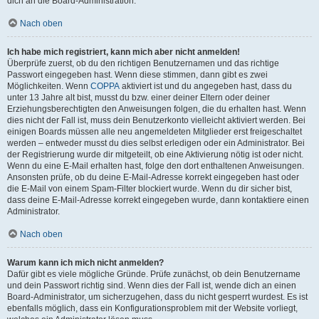
dich an die Board-Administration.
Nach oben
Ich habe mich registriert, kann mich aber nicht anmelden!
Überprüfe zuerst, ob du den richtigen Benutzernamen und das richtige
Passwort eingegeben hast. Wenn diese stimmen, dann gibt es zwei
Möglichkeiten. Wenn
COPPA
aktiviert ist und du angegeben hast, dass du
unter 13 Jahre alt bist, musst du bzw. einer deiner Eltern oder deiner
Erziehungsberechtigten den Anweisungen folgen, die du erhalten hast. Wenn
dies nicht der Fall ist, muss dein Benutzerkonto vielleicht aktiviert werden. Bei
einigen Boards müssen alle neu angemeldeten Mitglieder erst freigeschaltet
werden – entweder musst du dies selbst erledigen oder ein Administrator. Bei
der Registrierung wurde dir mitgeteilt, ob eine Aktivierung nötig ist oder nicht.
Wenn du eine E-Mail erhalten hast, folge den dort enthaltenen Anweisungen.
Ansonsten prüfe, ob du deine E-Mail-Adresse korrekt eingegeben hast oder
die E-Mail von einem Spam-Filter blockiert wurde. Wenn du dir sicher bist,
dass deine E-Mail-Adresse korrekt eingegeben wurde, dann kontaktiere einen
Administrator.
Nach oben
Warum kann ich mich nicht anmelden?
Dafür gibt es viele mögliche Gründe. Prüfe zunächst, ob dein Benutzername
und dein Passwort richtig sind. Wenn dies der Fall ist, wende dich an einen
Board-Administrator, um sicherzugehen, dass du nicht gesperrt wurdest. Es ist
ebenfalls möglich, dass ein Konfigurationsproblem mit der Website vorliegt,