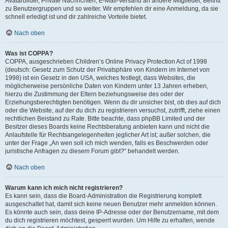
Avatarbilder, Private Nachrichten, E-Mail-Versand an andere Mitglieder, Beitritt
zu Benutzergruppen und so weiter. Wir empfehlen dir eine Anmeldung, da sie
schnell erledigt ist und dir zahlreiche Vorteile bietet.
Nach oben
Was ist COPPA?
COPPA, ausgeschrieben Children’s Online Privacy Protection Act of 1998
(deutsch: Gesetz zum Schutz der Privatsphäre von Kindern im Internet von
1998) ist ein Gesetz in den USA, welches festlegt, dass Websites, die
möglicherweise persönliche Daten von Kindern unter 13 Jahren erheben,
hierzu die Zustimmung der Eltern beziehungsweise des oder der
Erziehungsberechtigten benötigen. Wenn du dir unsicher bist, ob dies auf dich
oder die Website, auf der du dich zu registrieren versuchst, zutrifft, ziehe einen
rechtlichen Beistand zu Rate. Bitte beachte, dass phpBB Limited und der
Besitzer dieses Boards keine Rechtsberatung anbieten kann und nicht die
Anlaufstelle für Rechtsangelegenheiten jeglicher Art ist; außer solchen, die
unter der Frage „An wen soll ich mich wenden, falls es Beschwerden oder
juristische Anfragen zu diesem Forum gibt?“ behandelt werden.
Nach oben
Warum kann ich mich nicht registrieren?
Es kann sein, dass die Board-Administration die Registrierung komplett
ausgeschaltet hat, damit sich keine neuen Benutzer mehr anmelden können.
Es könnte auch sein, dass deine IP-Adresse oder der Benutzername, mit dem
du dich registrieren möchtest, gesperrt wurden. Um Hilfe zu erhalten, wende