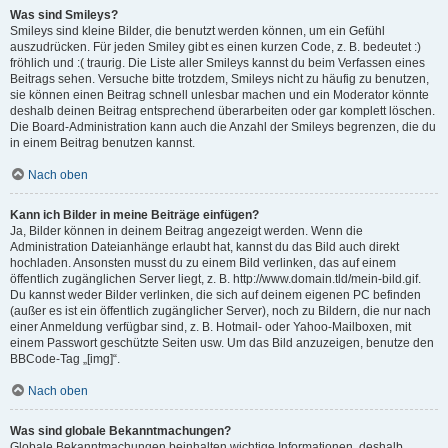
Was sind Smileys?
Smileys sind kleine Bilder, die benutzt werden können, um ein Gefühl
auszudrücken. Für jeden Smiley gibt es einen kurzen Code, z. B. bedeutet :)
fröhlich und :( traurig. Die Liste aller Smileys kannst du beim Verfassen eines
Beitrags sehen. Versuche bitte trotzdem, Smileys nicht zu häufig zu benutzen,
sie können einen Beitrag schnell unlesbar machen und ein Moderator könnte
deshalb deinen Beitrag entsprechend überarbeiten oder gar komplett löschen.
Die Board-Administration kann auch die Anzahl der Smileys begrenzen, die du
in einem Beitrag benutzen kannst.
Nach oben
Kann ich Bilder in meine Beiträge einfügen?
Ja, Bilder können in deinem Beitrag angezeigt werden. Wenn die
Administration Dateianhänge erlaubt hat, kannst du das Bild auch direkt
hochladen. Ansonsten musst du zu einem Bild verlinken, das auf einem
öffentlich zugänglichen Server liegt, z. B. http://www.domain.tld/mein-bild.gif.
Du kannst weder Bilder verlinken, die sich auf deinem eigenen PC befinden
(außer es ist ein öffentlich zugänglicher Server), noch zu Bildern, die nur nach
einer Anmeldung verfügbar sind, z. B. Hotmail- oder Yahoo-Mailboxen, mit
einem Passwort geschützte Seiten usw. Um das Bild anzuzeigen, benutze den
BBCode-Tag „[img]“.
Nach oben
Was sind globale Bekanntmachungen?
Globale Bekanntmachungen beinhalten wichtige Informationen, deshalb