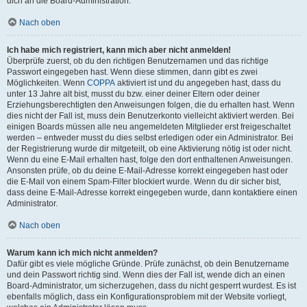
dich an die Board-Administration.
Nach oben
Ich habe mich registriert, kann mich aber nicht anmelden!
Überprüfe zuerst, ob du den richtigen Benutzernamen und das richtige
Passwort eingegeben hast. Wenn diese stimmen, dann gibt es zwei
Möglichkeiten. Wenn
COPPA
aktiviert ist und du angegeben hast, dass du
unter 13 Jahre alt bist, musst du bzw. einer deiner Eltern oder deiner
Erziehungsberechtigten den Anweisungen folgen, die du erhalten hast. Wenn
dies nicht der Fall ist, muss dein Benutzerkonto vielleicht aktiviert werden. Bei
einigen Boards müssen alle neu angemeldeten Mitglieder erst freigeschaltet
werden – entweder musst du dies selbst erledigen oder ein Administrator. Bei
der Registrierung wurde dir mitgeteilt, ob eine Aktivierung nötig ist oder nicht.
Wenn du eine E-Mail erhalten hast, folge den dort enthaltenen Anweisungen.
Ansonsten prüfe, ob du deine E-Mail-Adresse korrekt eingegeben hast oder
die E-Mail von einem Spam-Filter blockiert wurde. Wenn du dir sicher bist,
dass deine E-Mail-Adresse korrekt eingegeben wurde, dann kontaktiere einen
Administrator.
Nach oben
Warum kann ich mich nicht anmelden?
Dafür gibt es viele mögliche Gründe. Prüfe zunächst, ob dein Benutzername
und dein Passwort richtig sind. Wenn dies der Fall ist, wende dich an einen
Board-Administrator, um sicherzugehen, dass du nicht gesperrt wurdest. Es ist
ebenfalls möglich, dass ein Konfigurationsproblem mit der Website vorliegt,