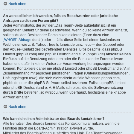
Nach oben
An wen soll ich mich wenden, falls es Beschwerden oder juristische
Anfragen zu diesem Forum gibt?
Jeder Administrator, der auf der „Das Team“-Seite aufgeführt ist, ist ein
geeigneter Kontakt für deine Beschwerde. Wenn du so keine Antwort erhältst,
solltest du den Besitzer der Domain kontaktieren (führe dazu eine
„WHOIS“-Abfrage
durch) oder — falls diese Seite bei einem kostenlosen
Webhoster wie z. B. Yahoo!, free.fr, funpic.de usw. liegt — den Support oder
den Abuse-Kontakt des betreffenden Dienstes. Bitte beachte, dass phpBB
Limited (phpBB.com) und phpBB Deutschland e. V. (phpBB.de)
absolut keinen
Einfluss
auf die Benutzung oder den oder die Benutzer der Forensoftware
haben und dafür in keiner Weise zur Verantwortung herangezogen werden
können. Kontaktiere daher nie phpBB Limited oder phpBB Deutschland e. V. in
Zusammenhang mit jeglichen juristischen Fragen (Unterlassungserklärungen,
Haftungsfragen usw.), die
sich nicht direkt
auf die Websiten phpbb.com,
phpbb.de oder die phpBB-Software selbst beziehen. Falls du phpBB Limited
oder phpBB Deutschland e. V. E-Mails schreibst, die die
Softwarenutzung
durch Dritte
betreffen, so wirst du, wenn überhaupt, höchstens eine knappe
Antwort erhalten.
Nach oben
Wie kann ich einen Administrator des Boards kontaktieren?
Alle Benutzer des Boards können das Kontaktformular nutzen, wenn die
Funktion durch die Board-Administration aktiviert wurde.
Mitglieder des Boards können zusätzlich den Link „Das Team“ verwenden.