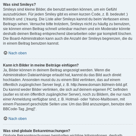
Was sind Smileys?
Smileys sind kleine Bilder, die benutzt werden können, um ein Gefühl
auszudrücken. Für jeden Smiley gibt es einen kurzen Code, z. B. bedeutet :)
fröhlich und :( traurig. Die Liste aller Smileys kannst du beim Verfassen eines
Beitrags sehen. Versuche bitte trotzdem, Smileys nicht zu häufig zu benutzen,
sie können einen Beitrag schnell unlesbar machen und ein Moderator könnte
deshalb deinen Beitrag entsprechend überarbeiten oder gar komplett löschen.
Die Board-Administration kann auch die Anzahl der Smileys begrenzen, die du
in einem Beitrag benutzen kannst.
Nach oben
Kann ich Bilder in meine Beiträge einfügen?
Ja, Bilder können in deinem Beitrag angezeigt werden. Wenn die
Administration Dateianhänge erlaubt hat, kannst du das Bild auch direkt
hochladen. Ansonsten musst du zu einem Bild verlinken, das auf einem
öffentlich zugänglichen Server liegt, z. B. http://www.domain.tld/mein-bild.gif.
Du kannst weder Bilder verlinken, die sich auf deinem eigenen PC befinden
(außer es ist ein öffentlich zugänglicher Server), noch zu Bildern, die nur nach
einer Anmeldung verfügbar sind, z. B. Hotmail- oder Yahoo-Mailboxen, mit
einem Passwort geschützte Seiten usw. Um das Bild anzuzeigen, benutze den
BBCode-Tag „[img]“.
Nach oben
Was sind globale Bekanntmachungen?
Globale Bekanntmachungen beinhalten wichtige Informationen, deshalb