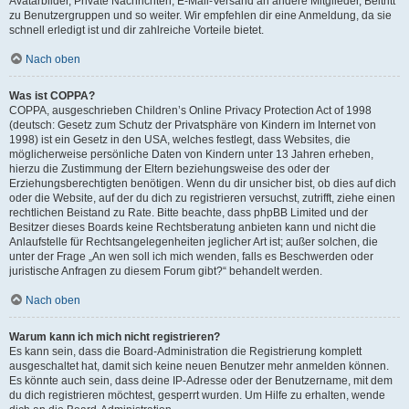
Avatarbilder, Private Nachrichten, E-Mail-Versand an andere Mitglieder, Beitritt
zu Benutzergruppen und so weiter. Wir empfehlen dir eine Anmeldung, da sie
schnell erledigt ist und dir zahlreiche Vorteile bietet.
Nach oben
Was ist COPPA?
COPPA, ausgeschrieben Children’s Online Privacy Protection Act of 1998
(deutsch: Gesetz zum Schutz der Privatsphäre von Kindern im Internet von
1998) ist ein Gesetz in den USA, welches festlegt, dass Websites, die
möglicherweise persönliche Daten von Kindern unter 13 Jahren erheben,
hierzu die Zustimmung der Eltern beziehungsweise des oder der
Erziehungsberechtigten benötigen. Wenn du dir unsicher bist, ob dies auf dich
oder die Website, auf der du dich zu registrieren versuchst, zutrifft, ziehe einen
rechtlichen Beistand zu Rate. Bitte beachte, dass phpBB Limited und der
Besitzer dieses Boards keine Rechtsberatung anbieten kann und nicht die
Anlaufstelle für Rechtsangelegenheiten jeglicher Art ist; außer solchen, die
unter der Frage „An wen soll ich mich wenden, falls es Beschwerden oder
juristische Anfragen zu diesem Forum gibt?“ behandelt werden.
Nach oben
Warum kann ich mich nicht registrieren?
Es kann sein, dass die Board-Administration die Registrierung komplett
ausgeschaltet hat, damit sich keine neuen Benutzer mehr anmelden können.
Es könnte auch sein, dass deine IP-Adresse oder der Benutzername, mit dem
du dich registrieren möchtest, gesperrt wurden. Um Hilfe zu erhalten, wende