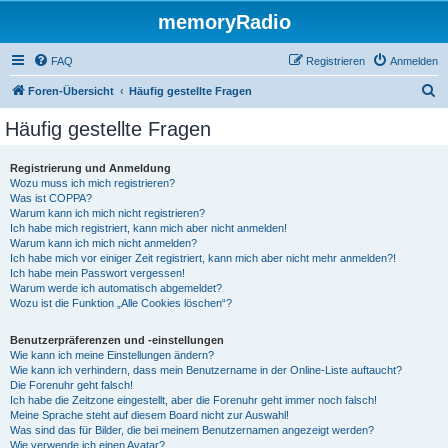
memoryRadio
FAQ
Registrieren
Anmelden
S
Foren-Übersicht
Häufig gestellte Fragen
u
Häufig gestellte Fragen
c
h
Registrierung und Anmeldung
Wozu muss ich mich registrieren?
e
Was ist COPPA?
Warum kann ich mich nicht registrieren?
Ich habe mich registriert, kann mich aber nicht anmelden!
Warum kann ich mich nicht anmelden?
Ich habe mich vor einiger Zeit registriert, kann mich aber nicht mehr anmelden?!
Ich habe mein Passwort vergessen!
Warum werde ich automatisch abgemeldet?
Wozu ist die Funktion „Alle Cookies löschen“?
Benutzerpräferenzen und -einstellungen
Wie kann ich meine Einstellungen ändern?
Wie kann ich verhindern, dass mein Benutzername in der Online-Liste auftaucht?
Die Forenuhr geht falsch!
Ich habe die Zeitzone eingestellt, aber die Forenuhr geht immer noch falsch!
Meine Sprache steht auf diesem Board nicht zur Auswahl!
Was sind das für Bilder, die bei meinem Benutzernamen angezeigt werden?
Wie verwende ich einen Avatar?