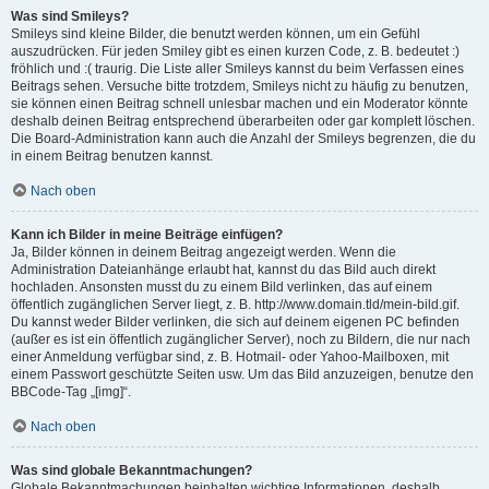
Was sind Smileys?
Smileys sind kleine Bilder, die benutzt werden können, um ein Gefühl
auszudrücken. Für jeden Smiley gibt es einen kurzen Code, z. B. bedeutet :)
fröhlich und :( traurig. Die Liste aller Smileys kannst du beim Verfassen eines
Beitrags sehen. Versuche bitte trotzdem, Smileys nicht zu häufig zu benutzen,
sie können einen Beitrag schnell unlesbar machen und ein Moderator könnte
deshalb deinen Beitrag entsprechend überarbeiten oder gar komplett löschen.
Die Board-Administration kann auch die Anzahl der Smileys begrenzen, die du
in einem Beitrag benutzen kannst.
Nach oben
Kann ich Bilder in meine Beiträge einfügen?
Ja, Bilder können in deinem Beitrag angezeigt werden. Wenn die
Administration Dateianhänge erlaubt hat, kannst du das Bild auch direkt
hochladen. Ansonsten musst du zu einem Bild verlinken, das auf einem
öffentlich zugänglichen Server liegt, z. B. http://www.domain.tld/mein-bild.gif.
Du kannst weder Bilder verlinken, die sich auf deinem eigenen PC befinden
(außer es ist ein öffentlich zugänglicher Server), noch zu Bildern, die nur nach
einer Anmeldung verfügbar sind, z. B. Hotmail- oder Yahoo-Mailboxen, mit
einem Passwort geschützte Seiten usw. Um das Bild anzuzeigen, benutze den
BBCode-Tag „[img]“.
Nach oben
Was sind globale Bekanntmachungen?
Globale Bekanntmachungen beinhalten wichtige Informationen, deshalb