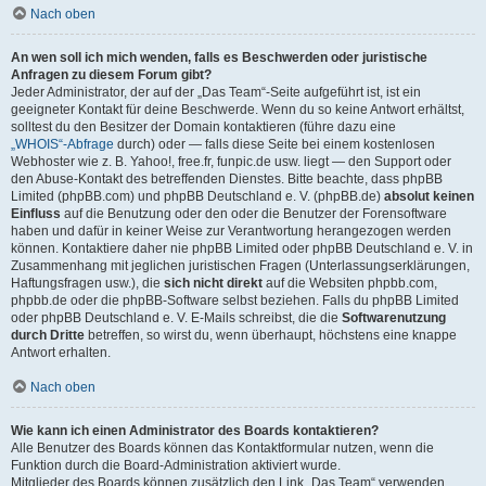
Nach oben
An wen soll ich mich wenden, falls es Beschwerden oder juristische
Anfragen zu diesem Forum gibt?
Jeder Administrator, der auf der „Das Team“-Seite aufgeführt ist, ist ein
geeigneter Kontakt für deine Beschwerde. Wenn du so keine Antwort erhältst,
solltest du den Besitzer der Domain kontaktieren (führe dazu eine
„WHOIS“-Abfrage
durch) oder — falls diese Seite bei einem kostenlosen
Webhoster wie z. B. Yahoo!, free.fr, funpic.de usw. liegt — den Support oder
den Abuse-Kontakt des betreffenden Dienstes. Bitte beachte, dass phpBB
Limited (phpBB.com) und phpBB Deutschland e. V. (phpBB.de)
absolut keinen
Einfluss
auf die Benutzung oder den oder die Benutzer der Forensoftware
haben und dafür in keiner Weise zur Verantwortung herangezogen werden
können. Kontaktiere daher nie phpBB Limited oder phpBB Deutschland e. V. in
Zusammenhang mit jeglichen juristischen Fragen (Unterlassungserklärungen,
Haftungsfragen usw.), die
sich nicht direkt
auf die Websiten phpbb.com,
phpbb.de oder die phpBB-Software selbst beziehen. Falls du phpBB Limited
oder phpBB Deutschland e. V. E-Mails schreibst, die die
Softwarenutzung
durch Dritte
betreffen, so wirst du, wenn überhaupt, höchstens eine knappe
Antwort erhalten.
Nach oben
Wie kann ich einen Administrator des Boards kontaktieren?
Alle Benutzer des Boards können das Kontaktformular nutzen, wenn die
Funktion durch die Board-Administration aktiviert wurde.
Mitglieder des Boards können zusätzlich den Link „Das Team“ verwenden.