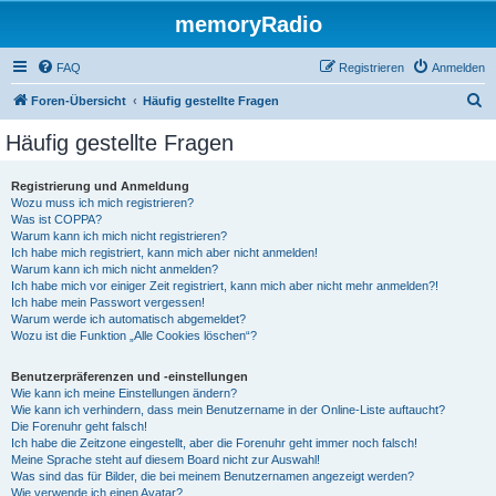
memoryRadio
FAQ
Registrieren
Anmelden
S
Foren-Übersicht
Häufig gestellte Fragen
u
Häufig gestellte Fragen
c
h
Registrierung und Anmeldung
Wozu muss ich mich registrieren?
e
Was ist COPPA?
Warum kann ich mich nicht registrieren?
Ich habe mich registriert, kann mich aber nicht anmelden!
Warum kann ich mich nicht anmelden?
Ich habe mich vor einiger Zeit registriert, kann mich aber nicht mehr anmelden?!
Ich habe mein Passwort vergessen!
Warum werde ich automatisch abgemeldet?
Wozu ist die Funktion „Alle Cookies löschen“?
Benutzerpräferenzen und -einstellungen
Wie kann ich meine Einstellungen ändern?
Wie kann ich verhindern, dass mein Benutzername in der Online-Liste auftaucht?
Die Forenuhr geht falsch!
Ich habe die Zeitzone eingestellt, aber die Forenuhr geht immer noch falsch!
Meine Sprache steht auf diesem Board nicht zur Auswahl!
Was sind das für Bilder, die bei meinem Benutzernamen angezeigt werden?
Wie verwende ich einen Avatar?