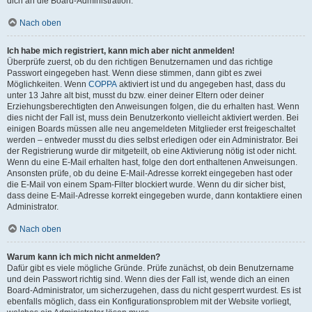
dich an die Board-Administration.
Nach oben
Ich habe mich registriert, kann mich aber nicht anmelden!
Überprüfe zuerst, ob du den richtigen Benutzernamen und das richtige
Passwort eingegeben hast. Wenn diese stimmen, dann gibt es zwei
Möglichkeiten. Wenn
COPPA
aktiviert ist und du angegeben hast, dass du
unter 13 Jahre alt bist, musst du bzw. einer deiner Eltern oder deiner
Erziehungsberechtigten den Anweisungen folgen, die du erhalten hast. Wenn
dies nicht der Fall ist, muss dein Benutzerkonto vielleicht aktiviert werden. Bei
einigen Boards müssen alle neu angemeldeten Mitglieder erst freigeschaltet
werden – entweder musst du dies selbst erledigen oder ein Administrator. Bei
der Registrierung wurde dir mitgeteilt, ob eine Aktivierung nötig ist oder nicht.
Wenn du eine E-Mail erhalten hast, folge den dort enthaltenen Anweisungen.
Ansonsten prüfe, ob du deine E-Mail-Adresse korrekt eingegeben hast oder
die E-Mail von einem Spam-Filter blockiert wurde. Wenn du dir sicher bist,
dass deine E-Mail-Adresse korrekt eingegeben wurde, dann kontaktiere einen
Administrator.
Nach oben
Warum kann ich mich nicht anmelden?
Dafür gibt es viele mögliche Gründe. Prüfe zunächst, ob dein Benutzername
und dein Passwort richtig sind. Wenn dies der Fall ist, wende dich an einen
Board-Administrator, um sicherzugehen, dass du nicht gesperrt wurdest. Es ist
ebenfalls möglich, dass ein Konfigurationsproblem mit der Website vorliegt,