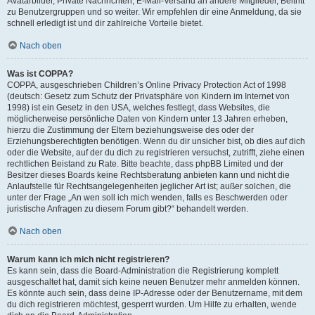
Avatarbilder, Private Nachrichten, E-Mail-Versand an andere Mitglieder, Beitritt
zu Benutzergruppen und so weiter. Wir empfehlen dir eine Anmeldung, da sie
schnell erledigt ist und dir zahlreiche Vorteile bietet.
Nach oben
Was ist COPPA?
COPPA, ausgeschrieben Children’s Online Privacy Protection Act of 1998
(deutsch: Gesetz zum Schutz der Privatsphäre von Kindern im Internet von
1998) ist ein Gesetz in den USA, welches festlegt, dass Websites, die
möglicherweise persönliche Daten von Kindern unter 13 Jahren erheben,
hierzu die Zustimmung der Eltern beziehungsweise des oder der
Erziehungsberechtigten benötigen. Wenn du dir unsicher bist, ob dies auf dich
oder die Website, auf der du dich zu registrieren versuchst, zutrifft, ziehe einen
rechtlichen Beistand zu Rate. Bitte beachte, dass phpBB Limited und der
Besitzer dieses Boards keine Rechtsberatung anbieten kann und nicht die
Anlaufstelle für Rechtsangelegenheiten jeglicher Art ist; außer solchen, die
unter der Frage „An wen soll ich mich wenden, falls es Beschwerden oder
juristische Anfragen zu diesem Forum gibt?“ behandelt werden.
Nach oben
Warum kann ich mich nicht registrieren?
Es kann sein, dass die Board-Administration die Registrierung komplett
ausgeschaltet hat, damit sich keine neuen Benutzer mehr anmelden können.
Es könnte auch sein, dass deine IP-Adresse oder der Benutzername, mit dem
du dich registrieren möchtest, gesperrt wurden. Um Hilfe zu erhalten, wende