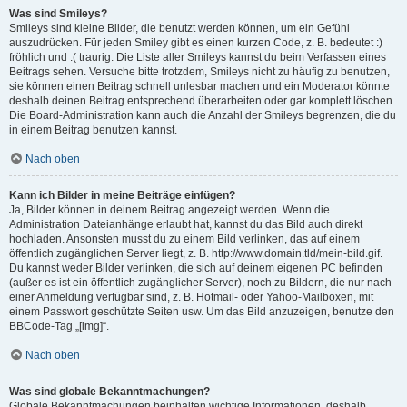
Was sind Smileys?
Smileys sind kleine Bilder, die benutzt werden können, um ein Gefühl
auszudrücken. Für jeden Smiley gibt es einen kurzen Code, z. B. bedeutet :)
fröhlich und :( traurig. Die Liste aller Smileys kannst du beim Verfassen eines
Beitrags sehen. Versuche bitte trotzdem, Smileys nicht zu häufig zu benutzen,
sie können einen Beitrag schnell unlesbar machen und ein Moderator könnte
deshalb deinen Beitrag entsprechend überarbeiten oder gar komplett löschen.
Die Board-Administration kann auch die Anzahl der Smileys begrenzen, die du
in einem Beitrag benutzen kannst.
Nach oben
Kann ich Bilder in meine Beiträge einfügen?
Ja, Bilder können in deinem Beitrag angezeigt werden. Wenn die
Administration Dateianhänge erlaubt hat, kannst du das Bild auch direkt
hochladen. Ansonsten musst du zu einem Bild verlinken, das auf einem
öffentlich zugänglichen Server liegt, z. B. http://www.domain.tld/mein-bild.gif.
Du kannst weder Bilder verlinken, die sich auf deinem eigenen PC befinden
(außer es ist ein öffentlich zugänglicher Server), noch zu Bildern, die nur nach
einer Anmeldung verfügbar sind, z. B. Hotmail- oder Yahoo-Mailboxen, mit
einem Passwort geschützte Seiten usw. Um das Bild anzuzeigen, benutze den
BBCode-Tag „[img]“.
Nach oben
Was sind globale Bekanntmachungen?
Globale Bekanntmachungen beinhalten wichtige Informationen, deshalb