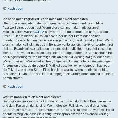
dich an die Board-Administration.
Nach oben
Ich habe mich registriert, kann mich aber nicht anmelden!
Überprüfe zuerst, ob du den richtigen Benutzernamen und das richtige
Passwort eingegeben hast. Wenn diese stimmen, dann gibt es zwei
Möglichkeiten. Wenn
COPPA
aktiviert ist und du angegeben hast, dass du
unter 13 Jahre alt bist, musst du bzw. einer deiner Eltern oder deiner
Erziehungsberechtigten den Anweisungen folgen, die du erhalten hast. Wenn
dies nicht der Fall ist, muss dein Benutzerkonto vielleicht aktiviert werden. Bei
einigen Boards müssen alle neu angemeldeten Mitglieder erst freigeschaltet
werden – entweder musst du dies selbst erledigen oder ein Administrator. Bei
der Registrierung wurde dir mitgeteilt, ob eine Aktivierung nötig ist oder nicht.
Wenn du eine E-Mail erhalten hast, folge den dort enthaltenen Anweisungen.
Ansonsten prüfe, ob du deine E-Mail-Adresse korrekt eingegeben hast oder
die E-Mail von einem Spam-Filter blockiert wurde. Wenn du dir sicher bist,
dass deine E-Mail-Adresse korrekt eingegeben wurde, dann kontaktiere einen
Administrator.
Nach oben
Warum kann ich mich nicht anmelden?
Dafür gibt es viele mögliche Gründe. Prüfe zunächst, ob dein Benutzername
und dein Passwort richtig sind. Wenn dies der Fall ist, wende dich an einen
Board-Administrator, um sicherzugehen, dass du nicht gesperrt wurdest. Es ist
ebenfalls möglich, dass ein Konfigurationsproblem mit der Website vorliegt,