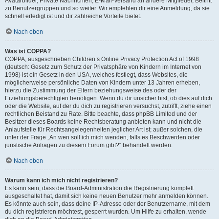
Avatarbilder, Private Nachrichten, E-Mail-Versand an andere Mitglieder, Beitritt
zu Benutzergruppen und so weiter. Wir empfehlen dir eine Anmeldung, da sie
schnell erledigt ist und dir zahlreiche Vorteile bietet.
Nach oben
Was ist COPPA?
COPPA, ausgeschrieben Children’s Online Privacy Protection Act of 1998
(deutsch: Gesetz zum Schutz der Privatsphäre von Kindern im Internet von
1998) ist ein Gesetz in den USA, welches festlegt, dass Websites, die
möglicherweise persönliche Daten von Kindern unter 13 Jahren erheben,
hierzu die Zustimmung der Eltern beziehungsweise des oder der
Erziehungsberechtigten benötigen. Wenn du dir unsicher bist, ob dies auf dich
oder die Website, auf der du dich zu registrieren versuchst, zutrifft, ziehe einen
rechtlichen Beistand zu Rate. Bitte beachte, dass phpBB Limited und der
Besitzer dieses Boards keine Rechtsberatung anbieten kann und nicht die
Anlaufstelle für Rechtsangelegenheiten jeglicher Art ist; außer solchen, die
unter der Frage „An wen soll ich mich wenden, falls es Beschwerden oder
juristische Anfragen zu diesem Forum gibt?“ behandelt werden.
Nach oben
Warum kann ich mich nicht registrieren?
Es kann sein, dass die Board-Administration die Registrierung komplett
ausgeschaltet hat, damit sich keine neuen Benutzer mehr anmelden können.
Es könnte auch sein, dass deine IP-Adresse oder der Benutzername, mit dem
du dich registrieren möchtest, gesperrt wurden. Um Hilfe zu erhalten, wende