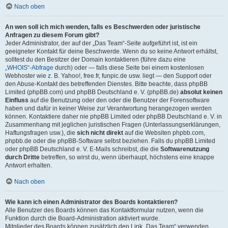
Nach oben
An wen soll ich mich wenden, falls es Beschwerden oder juristische
Anfragen zu diesem Forum gibt?
Jeder Administrator, der auf der „Das Team“-Seite aufgeführt ist, ist ein
geeigneter Kontakt für deine Beschwerde. Wenn du so keine Antwort erhältst,
solltest du den Besitzer der Domain kontaktieren (führe dazu eine
„WHOIS“-Abfrage
durch) oder — falls diese Seite bei einem kostenlosen
Webhoster wie z. B. Yahoo!, free.fr, funpic.de usw. liegt — den Support oder
den Abuse-Kontakt des betreffenden Dienstes. Bitte beachte, dass phpBB
Limited (phpBB.com) und phpBB Deutschland e. V. (phpBB.de)
absolut keinen
Einfluss
auf die Benutzung oder den oder die Benutzer der Forensoftware
haben und dafür in keiner Weise zur Verantwortung herangezogen werden
können. Kontaktiere daher nie phpBB Limited oder phpBB Deutschland e. V. in
Zusammenhang mit jeglichen juristischen Fragen (Unterlassungserklärungen,
Haftungsfragen usw.), die
sich nicht direkt
auf die Websiten phpbb.com,
phpbb.de oder die phpBB-Software selbst beziehen. Falls du phpBB Limited
oder phpBB Deutschland e. V. E-Mails schreibst, die die
Softwarenutzung
durch Dritte
betreffen, so wirst du, wenn überhaupt, höchstens eine knappe
Antwort erhalten.
Nach oben
Wie kann ich einen Administrator des Boards kontaktieren?
Alle Benutzer des Boards können das Kontaktformular nutzen, wenn die
Funktion durch die Board-Administration aktiviert wurde.
Mitglieder des Boards können zusätzlich den Link „Das Team“ verwenden.