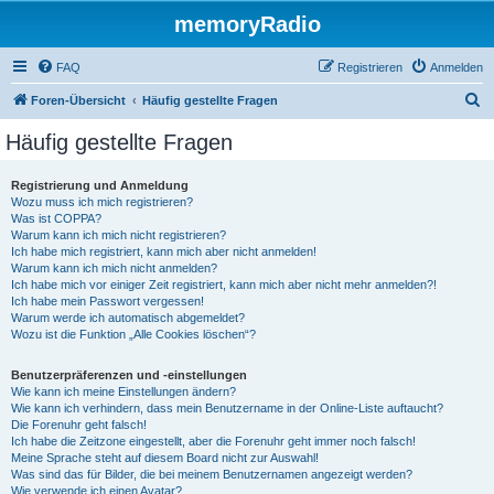
memoryRadio
FAQ
Registrieren
Anmelden
S
Foren-Übersicht
Häufig gestellte Fragen
u
Häufig gestellte Fragen
c
h
Registrierung und Anmeldung
Wozu muss ich mich registrieren?
e
Was ist COPPA?
Warum kann ich mich nicht registrieren?
Ich habe mich registriert, kann mich aber nicht anmelden!
Warum kann ich mich nicht anmelden?
Ich habe mich vor einiger Zeit registriert, kann mich aber nicht mehr anmelden?!
Ich habe mein Passwort vergessen!
Warum werde ich automatisch abgemeldet?
Wozu ist die Funktion „Alle Cookies löschen“?
Benutzerpräferenzen und -einstellungen
Wie kann ich meine Einstellungen ändern?
Wie kann ich verhindern, dass mein Benutzername in der Online-Liste auftaucht?
Die Forenuhr geht falsch!
Ich habe die Zeitzone eingestellt, aber die Forenuhr geht immer noch falsch!
Meine Sprache steht auf diesem Board nicht zur Auswahl!
Was sind das für Bilder, die bei meinem Benutzernamen angezeigt werden?
Wie verwende ich einen Avatar?