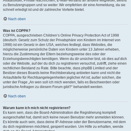
Avatarbilder, Private Nachrichten, E-Mail-Versand an andere Mitglieder, Beitritt
zu Benutzergruppen und so weiter. Wir empfehlen dir eine Anmeldung, da sie
schnell erledigt ist und dir zahlreiche Vorteile bietet.
Nach oben
Was ist COPPA?
COPPA, ausgeschrieben Children’s Online Privacy Protection Act of 1998
(deutsch: Gesetz zum Schutz der Privatsphäre von Kindern im Internet von
1998) ist ein Gesetz in den USA, welches festlegt, dass Websites, die
möglicherweise persönliche Daten von Kindern unter 13 Jahren erheben,
hierzu die Zustimmung der Eltern beziehungsweise des oder der
Erziehungsberechtigten benötigen. Wenn du dir unsicher bist, ob dies auf dich
oder die Website, auf der du dich zu registrieren versuchst, zutrifft, ziehe einen
rechtlichen Beistand zu Rate. Bitte beachte, dass phpBB Limited und der
Besitzer dieses Boards keine Rechtsberatung anbieten kann und nicht die
Anlaufstelle für Rechtsangelegenheiten jeglicher Art ist; außer solchen, die
unter der Frage „An wen soll ich mich wenden, falls es Beschwerden oder
juristische Anfragen zu diesem Forum gibt?“ behandelt werden.
Nach oben
Warum kann ich mich nicht registrieren?
Es kann sein, dass die Board-Administration die Registrierung komplett
ausgeschaltet hat, damit sich keine neuen Benutzer mehr anmelden können.
Es könnte auch sein, dass deine IP-Adresse oder der Benutzername, mit dem
du dich registrieren möchtest, gesperrt wurden. Um Hilfe zu erhalten, wende