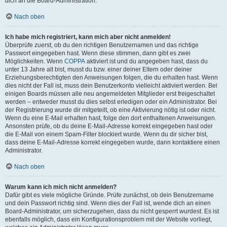
dich an die Board-Administration.
Nach oben
Ich habe mich registriert, kann mich aber nicht anmelden!
Überprüfe zuerst, ob du den richtigen Benutzernamen und das richtige
Passwort eingegeben hast. Wenn diese stimmen, dann gibt es zwei
Möglichkeiten. Wenn
COPPA
aktiviert ist und du angegeben hast, dass du
unter 13 Jahre alt bist, musst du bzw. einer deiner Eltern oder deiner
Erziehungsberechtigten den Anweisungen folgen, die du erhalten hast. Wenn
dies nicht der Fall ist, muss dein Benutzerkonto vielleicht aktiviert werden. Bei
einigen Boards müssen alle neu angemeldeten Mitglieder erst freigeschaltet
werden – entweder musst du dies selbst erledigen oder ein Administrator. Bei
der Registrierung wurde dir mitgeteilt, ob eine Aktivierung nötig ist oder nicht.
Wenn du eine E-Mail erhalten hast, folge den dort enthaltenen Anweisungen.
Ansonsten prüfe, ob du deine E-Mail-Adresse korrekt eingegeben hast oder
die E-Mail von einem Spam-Filter blockiert wurde. Wenn du dir sicher bist,
dass deine E-Mail-Adresse korrekt eingegeben wurde, dann kontaktiere einen
Administrator.
Nach oben
Warum kann ich mich nicht anmelden?
Dafür gibt es viele mögliche Gründe. Prüfe zunächst, ob dein Benutzername
und dein Passwort richtig sind. Wenn dies der Fall ist, wende dich an einen
Board-Administrator, um sicherzugehen, dass du nicht gesperrt wurdest. Es ist
ebenfalls möglich, dass ein Konfigurationsproblem mit der Website vorliegt,