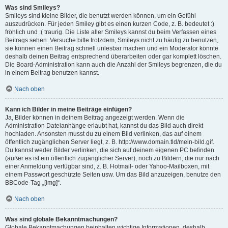
Was sind Smileys?
Smileys sind kleine Bilder, die benutzt werden können, um ein Gefühl
auszudrücken. Für jeden Smiley gibt es einen kurzen Code, z. B. bedeutet :)
fröhlich und :( traurig. Die Liste aller Smileys kannst du beim Verfassen eines
Beitrags sehen. Versuche bitte trotzdem, Smileys nicht zu häufig zu benutzen,
sie können einen Beitrag schnell unlesbar machen und ein Moderator könnte
deshalb deinen Beitrag entsprechend überarbeiten oder gar komplett löschen.
Die Board-Administration kann auch die Anzahl der Smileys begrenzen, die du
in einem Beitrag benutzen kannst.
Nach oben
Kann ich Bilder in meine Beiträge einfügen?
Ja, Bilder können in deinem Beitrag angezeigt werden. Wenn die
Administration Dateianhänge erlaubt hat, kannst du das Bild auch direkt
hochladen. Ansonsten musst du zu einem Bild verlinken, das auf einem
öffentlich zugänglichen Server liegt, z. B. http://www.domain.tld/mein-bild.gif.
Du kannst weder Bilder verlinken, die sich auf deinem eigenen PC befinden
(außer es ist ein öffentlich zugänglicher Server), noch zu Bildern, die nur nach
einer Anmeldung verfügbar sind, z. B. Hotmail- oder Yahoo-Mailboxen, mit
einem Passwort geschützte Seiten usw. Um das Bild anzuzeigen, benutze den
BBCode-Tag „[img]“.
Nach oben
Was sind globale Bekanntmachungen?
Globale Bekanntmachungen beinhalten wichtige Informationen, deshalb